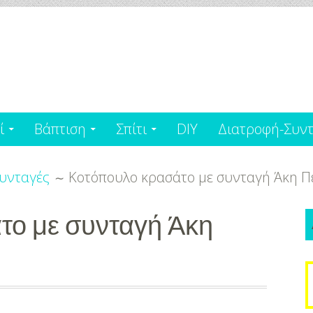
ί
Βάπτιση
Σπίτι
DIY
Διατροφή-Συντ
υνταγές
Κοτόπουλο κρασάτο με συνταγή Άκη Πε
το με συνταγή Άκη
S
f