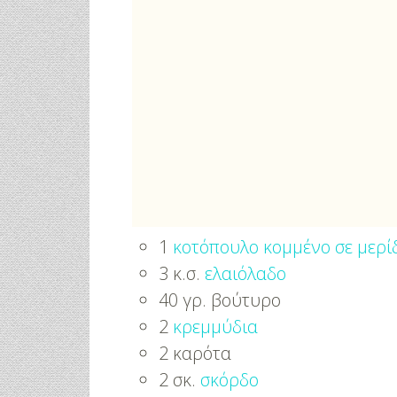
1
κοτόπουλο κομμένο σε μερί
3 κ.σ.
ελαιόλαδο
40 γρ. βούτυρο
2
κρεμμύδια
2 καρότα
2 σκ.
σκόρδο