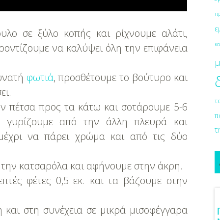
π
ε
υλο σε ξύλο κοπής και ρίχνουμε αλάτι,
κα
 φροντίζουμε να καλύψει όλη την επιφάνεια
μ
δυνατή
φωτιά
, προσθέτουμε το βούτυρο και
ει.
τ
ην πέτσα προς τα κάτω και σοτάρουμε 5-6
π
α γυρίζουμε από την άλλη πλευρά και
τ
μέχρι να πάρει χρώμα και από τις δύο
 την κατσαρόλα και αφήνουμε στην άκρη.
πτές φέτες 0,5 εκ. και τα βάζουμε στην
 και στη συνέχεια σε μικρά μισοφέγγαρα
ια Γαμήλιο Ταξίδι
Πρωτότυπες Ιδέες Για Νυφικό