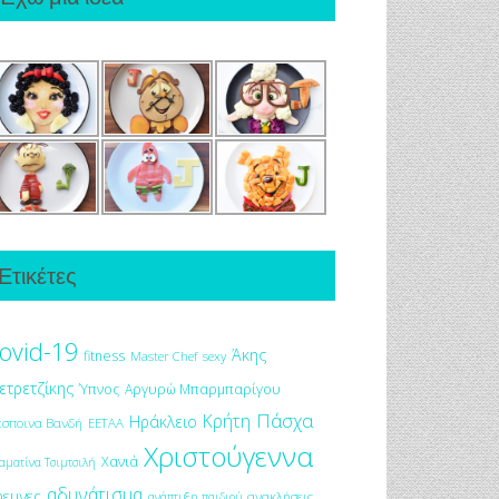
Ετικέτες
ovid-19
Άκης
fitness
Master Chef
sexy
ετρετζίκης
Ύπνος
Αργυρώ Μπαρμπαρίγου
Πάσχα
Κρήτη
Ηράκλειο
έσποινα Βανδή
ΕΕΤΑΑ
Χριστούγεννα
Χανιά
αματίνα Τσιμτσιλή
αδυνάτισμα
ρευνες
ανακλήσεις
ανάπτυξη παιδιού