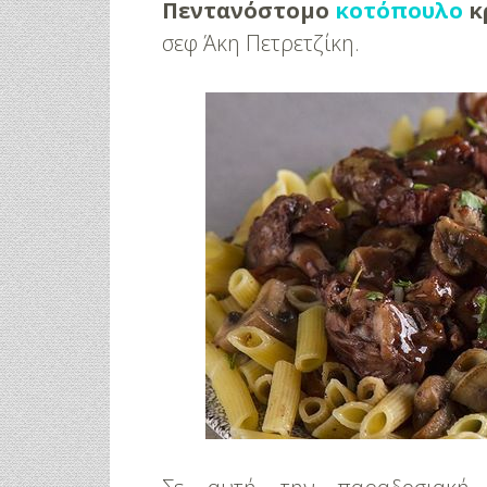
Πεντανόστομο
κοτόπουλο
κ
σεφ Άκη Πετρετζίκη.