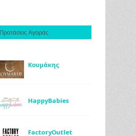
Προτάσεις Αγοράς
Κουμάκης
HappyBabies
FactoryOutlet