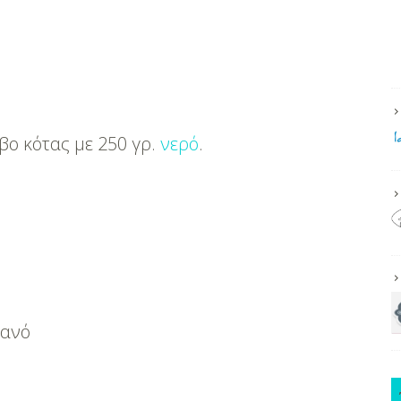
βο κότας με 250 γρ.
νερό
.
τανό