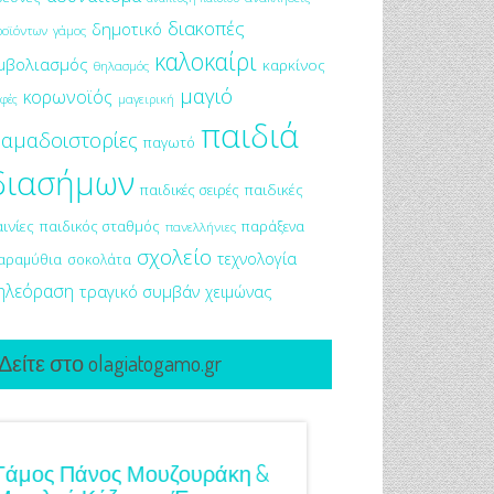
διακοπές
δημοτικό
ροϊόντων
γάμος
καλοκαίρι
μβολιασμός
καρκίνος
θηλασμός
μαγιό
κορωνοϊός
μαγειρική
φές
παιδιά
αμαδοιστορίες
παγωτό
διασήμων
παιδικές σειρές
παιδικές
αινίες
παιδικός σταθμός
παράξενα
πανελλήνιες
σχολείο
τεχνολογία
αραμύθια
σοκολάτα
ηλεόραση
τραγικό συμβάν
χειμώνας
Δείτε στο olagiatogamo.gr
Γάμος Πάνος Μουζουράκη &
Κόκκινο Κραγιόν Στ