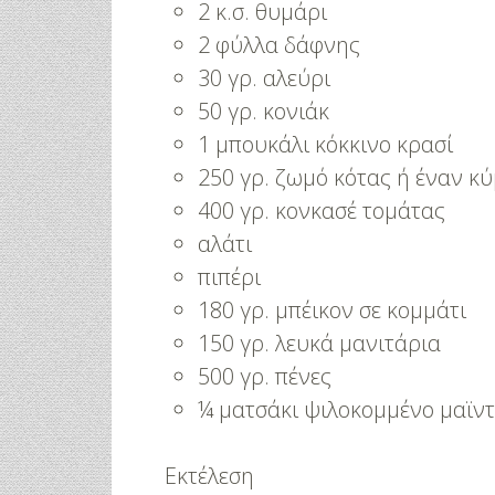
2 κ.σ. θυμάρι
2 φύλλα δάφνης
30 γρ. αλεύρι
50 γρ. κονιάκ
1 μπουκάλι κόκκινο κρασί
250 γρ. ζωμό κότας ή έναν κύ
400 γρ. κονκασέ τομάτας
αλάτι
πιπέρι
180 γρ. μπέικον σε κομμάτι
150 γρ. λευκά μανιτάρια
500 γρ. πένες
¼ ματσάκι ψιλοκομμένο μαϊν
Εκτέλεση