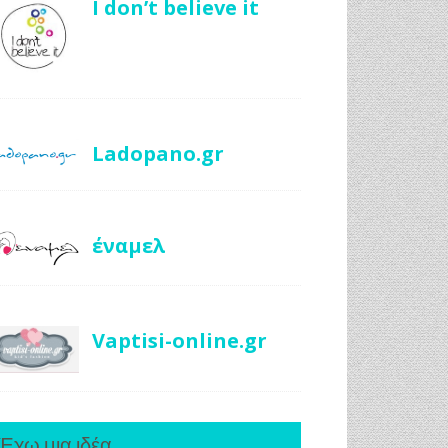
I don’t believe it
Ladopano.gr
έναμελ
Vaptisi-online.gr
Έχω μια ιδέα