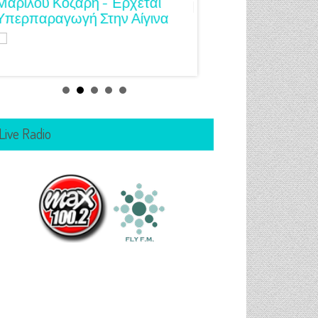
Μαριλού Κόζαρη - Έρχεται
Υπερπαραγωγή Στην Αίγινα
Live Radio