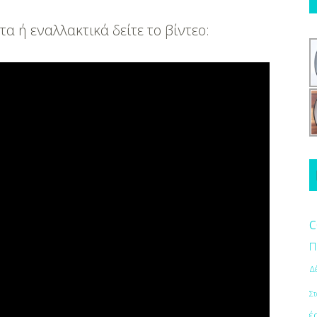
 ή εναλλακτικά δείτε το βίντεο:
c
Π
Δ
Στ
έ