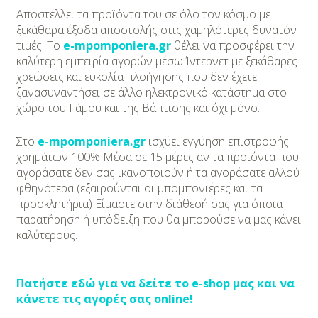
DIY
Αποστέλλει τα προϊόντα του σε όλο τον κόσμο με
ξεκάθαρα έξοδα αποστολής στις χαμηλότερες δυνατόν
Διατροφή-Συνταγές
τιμές. Το
e-mpomponiera.gr
θέλει να προσφέρει την
καλύτερη εμπειρία αγορών μέσω Ίντερνετ με ξεκάθαρες
Συνταγές
χρεώσεις και ευκολία πλοήγησης που δεν έχετε
ξανασυναντήσει σε άλλο ηλεκτρονικό κατάστημα στο
Συμβουλές
χώρο του Γάμου και της Βάπτισης και όχι μόνο.
Διατροφής
Στο
e-mpomponiera.gr
ισχύει εγγύηση επιστροφής
Υγεία – Ψυχολογία
χρημάτων 100% Μέσα σε 15 μέρες αν τα προϊόντα που
αγοράσατε δεν σας ικανοποιούν ή τα αγοράσατε αλλού
φθηνότερα (εξαιρούνται οι μπομπονιέρες και τα
προσκλητήρια) Είμαστε στην διάθεσή σας για όποια
παρατήρηση ή υπόδειξη που θα μπορούσε να μας κάνει
καλύτερους.
Πατήστε εδώ για να δείτε το e-shop μας και να
κάνετε τις αγορές σας online!