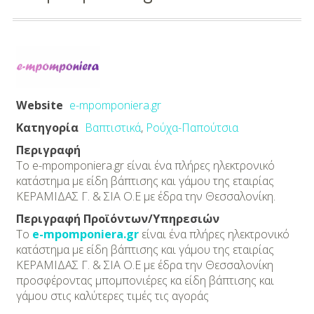
Διασκέδαση
Εκπαίδευση
Βάπτιση
Website
e-mpomponiera.gr
Οργάνωση
Κατηγορία
Βαπτιστικά
,
Ρούχα-Παπούτσια
Βάπτισης
Περιγραφή
Το e-mpomponiera.gr είναι ένα πλήρες ηλεκτρονικό
Διάσημες
κατάστημα με είδη βάπτισης και γάμου της εταιρίας
Βαπτίσεις
ΚΕΡΑΜΙΔΑΣ Γ. & ΣΙΑ Ο.Ε με έδρα την Θεσσαλονίκη.
Περιγραφή Προϊόντων/Υπηρεσιών
Σπίτι
Το
e-mpomponiera.gr
είναι ένα πλήρες ηλεκτρονικό
κατάστημα με είδη βάπτισης και γάμου της εταιρίας
Παιδικό Δωμάτιο
ΚΕΡΑΜΙΔΑΣ Γ. & ΣΙΑ Ο.Ε με έδρα την Θεσσαλονίκη
προσφέροντας μπομπονιέρες κα είδη βάπτισης και
Deco
γάμου στις καλύτερες τιμές τις αγοράς