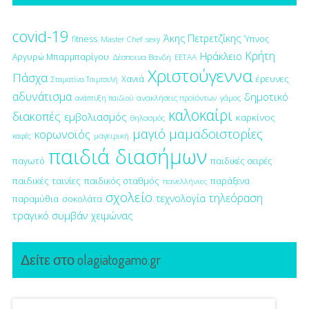
covid-19
Άκης Πετρετζίκης
fitness
Ύπνος
Master Chef
sexy
Κρήτη
Ηράκλειο
Αργυρώ Μπαρμπαρίγου
Δέσποινα Βανδή
ΕΕΤΑΑ
Χριστούγεννα
Πάσχα
έρευνες
Χανιά
Σταματίνα Τσιμτσιλή
αδυνάτισμα
δημοτικό
ανακλήσεις προϊόντων
γάμος
ανάπτυξη παιδιού
καλοκαίρι
διακοπές
εμβολιασμός
καρκίνος
θηλασμός
μαγιό
μαμαδοιστορίες
κορωνοϊός
μαγειρική
καφές
παιδιά διασήμων
παγωτό
παιδικές σειρές
παιδικές ταινίες
παιδικός σταθμός
παράξενα
πανελλήνιες
σχολείο
τηλεόραση
τεχνολογία
παραμύθια
σοκολάτα
τραγικό συμβάν
χειμώνας
Δείτε στο olagiatogamo.gr