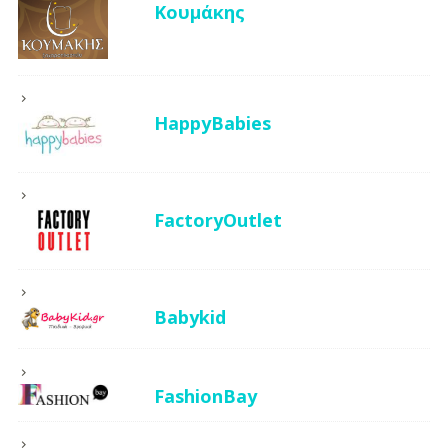
Κουμάκης
HappyBabies
FactoryOutlet
Babykid
FashionBay