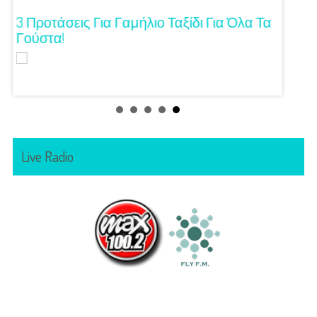
ση!
3 Προτάσεις Για Γαμήλιο Ταξίδι Για Όλα Τα
Πρωτό
Γούστα!
Live Radio