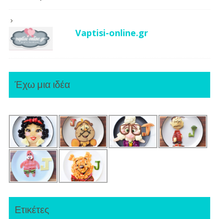
Vaptisi-online.gr
Έχω μια ιδέα
Ετικέτες