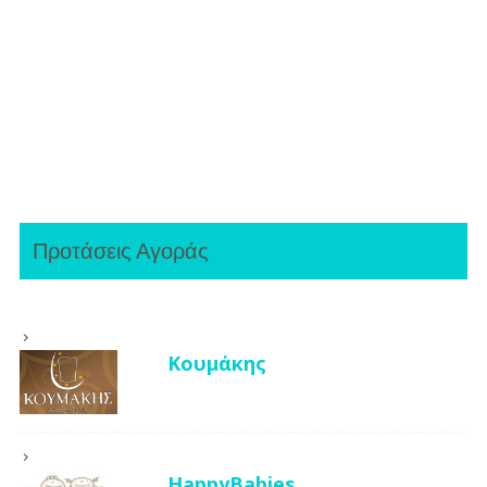
Προτάσεις Αγοράς
Κουμάκης
HappyBabies