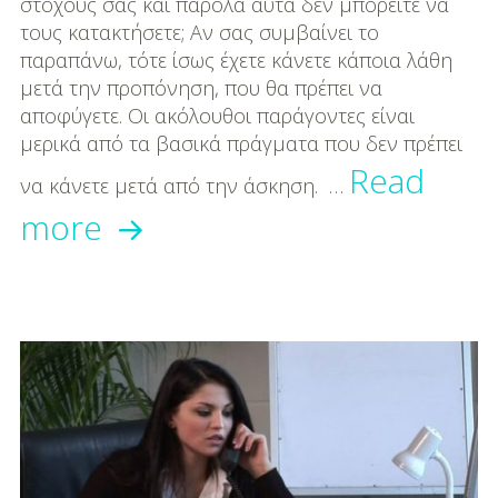
DIY
στόχους σας και παρόλα αυτά δεν μπορείτε να
τους κατακτήσετε; Αν σας συμβαίνει το
Διατροφή-Συνταγές
παραπάνω, τότε ίσως έχετε κάνετε κάποια λάθη
μετά την προπόνηση, που θα πρέπει να
Συνταγές
αποφύγετε. Οι ακόλουθοι παράγοντες είναι
μερικά από τα βασικά πράγματα που δεν πρέπει
Συμβουλές
Read
Διατροφής
να κάνετε μετά από την άσκηση. …
Τι
more
Υγεία – Ψυχολογία
λάθος
κάνω
μετά
την
άσκηση