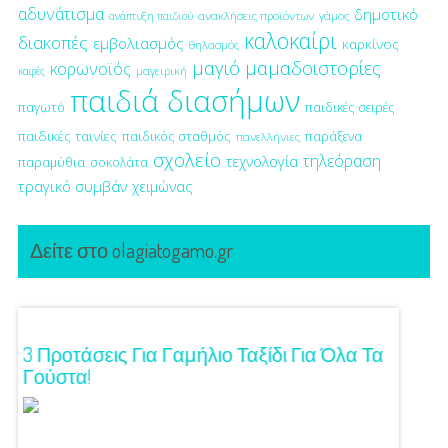
αδυνάτισμα
δημοτικό
ανακλήσεις προϊόντων
γάμος
ανάπτυξη παιδιού
καλοκαίρι
διακοπές
εμβολιασμός
καρκίνος
θηλασμός
μαγιό
μαμαδοιστορίες
κορωνοϊός
μαγειρική
καφές
παιδιά διασήμων
παγωτό
παιδικές σειρές
παιδικές ταινίες
παιδικός σταθμός
παράξενα
πανελλήνιες
σχολείο
τηλεόραση
τεχνολογία
παραμύθια
σοκολάτα
τραγικό συμβάν
χειμώνας
Δείτε στο olagiatogamo.gr
ση!
3 Προτάσεις Για Γαμήλιο Ταξίδι Για Όλα Τα
Πρωτό
Γούστα!