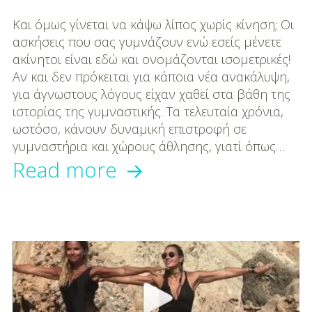
με
Και όμως γίνεται να κάψω λίπος χωρίς κίνηση; Οι
ασκήσεις που σας γυμνάζουν ενώ εσείς μένετε
1.400
ακίνητοι είναι εδώ και ονομάζονται ισομετρικές!
Αν και δεν πρόκειται για κάποια νέα ανακάλυψη,
θερμίδες!
για άγνωστους λόγους είχαν χαθεί στα βάθη της
ιστορίας της γυμναστικής. Τα τελευταία χρόνια,
ωστόσο, κάνουν δυναμική επιστροφή σε
γυμναστήρια και χώρους άθλησης, γιατί όπως…
Πώς
Read more
να
κάψω
λίπος
χωρίς