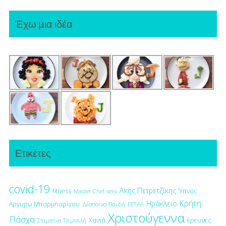
Έχω μια ιδέα
Ετικέτες
covid-19
Άκης Πετρετζίκης
fitness
Ύπνος
Master Chef
sexy
Κρήτη
Ηράκλειο
Αργυρώ Μπαρμπαρίγου
Δέσποινα Βανδή
ΕΕΤΑΑ
Χριστούγεννα
Πάσχα
έρευνες
Χανιά
Σταματίνα Τσιμτσιλή