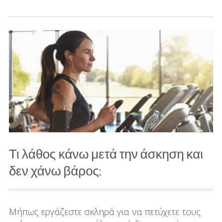
Διασκέδαση
Εκπαίδευση
Βάπτιση
Οργάνωση
Βάπτισης
Διάσημες
Βαπτίσεις
Τι λάθος κάνω μετά την άσκηση και
Σπίτι
δεν χάνω βάρος;
Παιδικό Δωμάτιο
Deco
Μήπως εργάζεστε σκληρά για να πετύχετε τους