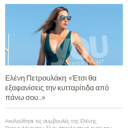
κοιλιά
σε
μόλις
μια
εβδομάδα!
Ελένη Πετρουλάκη: «Έτσι θα
εξαφανίσεις την κυτταρίτιδα από
πάνω σου…»
Ακολούθησε τις συμβουλές της Ελένης
Πετρουλάκη που δίνει αποκλειστικά αυτη την