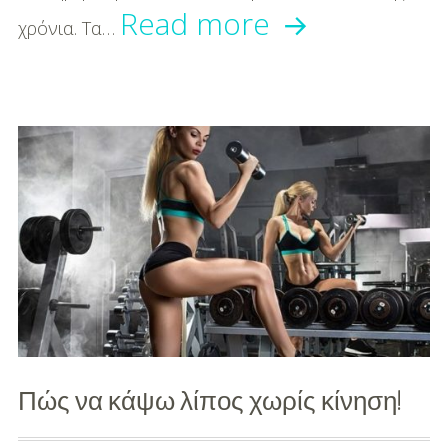
Τζένιφερ
Read more
χρόνια. Τα…
Λόπεζ:
Πώς
δείχνει
εντυπωσιακ
στα
51
-Γυμναστική
και
αυστηρή
Πώς να κάψω λίπος χωρίς κίνηση!
διατροφή