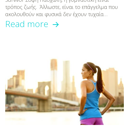
τρόπος ζωής. Άλλωστε, είναι το επάγγελμα που
ακολουθούν και φυσικά δεν έχουν τυχαία…
Βίντεο:
Read more
Ελένη
Πετρουλάκη
και
Σόφη
Πασχάλη
κάνουν
yoga
στην