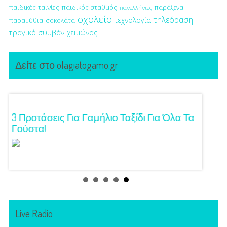
παιδικές ταινίες
παιδικός σταθμός
παράξενα
πανελλήνιες
σχολείο
τηλεόραση
τεχνολογία
παραμύθια
σοκολάτα
τραγικό συμβάν
χειμώνας
Δείτε στο olagiatogamo.gr
ση!
3 Προτάσεις Για Γαμήλιο Ταξίδι Για Όλα Τα
Πρωτό
Γούστα!
Live Radio