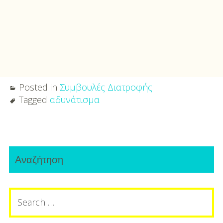
Posted in
Συμβουλές Διατροφής
Tagged
αδυνάτισμα
Post
Primary
navigation
Αναζήτηση
Sidebar
Search
for: