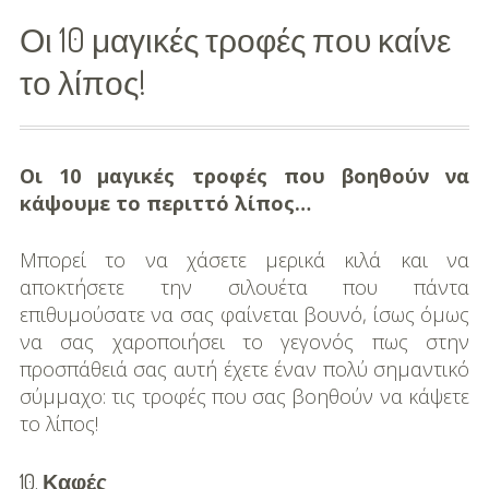
Οι 10 μαγικές τροφές που καίνε
Διασκέδαση
το λίπος!
Εκπαίδευση
Βάπτιση
Οι 10 μαγικές τροφές που βοηθούν να
Οργάνωση
κάψουμε το περιττό λίπος…
Βάπτισης
Μπορεί το να χάσετε μερικά κιλά και να
Διάσημες
αποκτήσετε την σιλουέτα που πάντα
Βαπτίσεις
επιθυμούσατε να σας φαίνεται βουνό, ίσως όμως
να σας χαροποιήσει το γεγονός πως στην
Σπίτι
προσπάθειά σας αυτή έχετε έναν πολύ σημαντικό
Παιδικό Δωμάτιο
σύμμαχο: τις τροφές που σας βοηθούν να κάψετε
το λίπος!
Deco
10.
Καφές