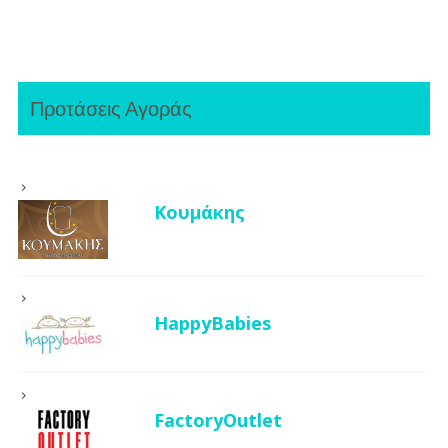
Προτάσεις Αγοράς
Κουμάκης
HappyBabies
FactoryOutlet