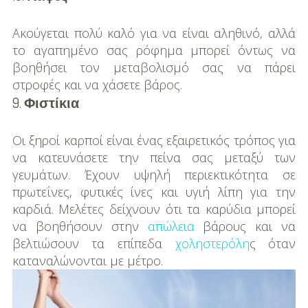
DIY
Ακούγεται πολύ καλό για να είναι αληθινό, αλλά
Διατροφή-Συνταγές
το αγαπημένο σας ρόφημα μπορεί όντως να
Συνταγές
βοηθήσει τον μεταβολισμό σας να πάρει
στροφές και να χάσετε βάρος.
Συμβουλές
9.
Φιστίκια
Διατροφής
Οι ξηροί καρποί είναι ένας εξαιρετικός τρόπος για
Υγεία – Ψυχολογία
να κατευνάσετε την πείνα σας μεταξύ των
γευμάτων. Έχουν υψηλή περιεκτικότητα σε
πρωτεΐνες, φυτικές ίνες και υγιή λίπη για την
καρδιά. Μελέτες δείχνουν ότι τα καρύδια μπορεί
να βοηθήσουν στην
απώλεια
βάρους και να
βελτιώσουν τα επίπεδα
χοληστερόλη
ς όταν
καταναλώνονται με μέτρο.