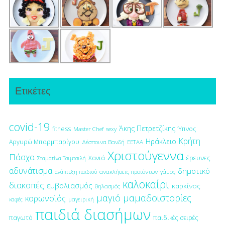
Ετικέτες
covid-19
Άκης Πετρετζίκης
fitness
Ύπνος
Master Chef
sexy
Κρήτη
Ηράκλειο
Αργυρώ Μπαρμπαρίγου
Δέσποινα Βανδή
ΕΕΤΑΑ
Χριστούγεννα
Πάσχα
έρευνες
Χανιά
Σταματίνα Τσιμτσιλή
αδυνάτισμα
δημοτικό
ανακλήσεις προϊόντων
γάμος
ανάπτυξη παιδιού
καλοκαίρι
διακοπές
εμβολιασμός
καρκίνος
θηλασμός
μαγιό
μαμαδοιστορίες
κορωνοϊός
μαγειρική
καφές
παιδιά διασήμων
παγωτό
παιδικές σειρές