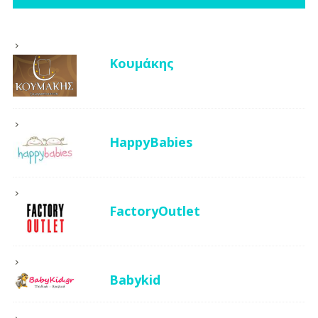
Κουμάκης
HappyBabies
FactoryOutlet
Babykid