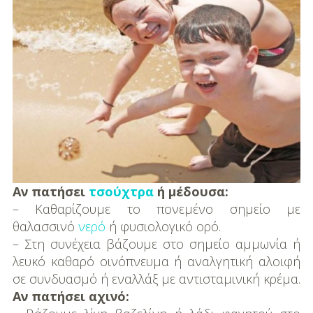
DIY
Διατροφή-Συνταγές
Συνταγές
Συμβουλές
Διατροφής
Υγεία – Ψυχολογία
Αν πατήσει
τσούχτρα
ή μέδουσα:
– Καθαρίζουμε το πονεμένο σημείο με
θαλασσινό
νερό
ή φυσιολογικό ορό.
– Στη συνέχεια βάζουμε στο σημείο αμμωνία ή
λευκό καθαρό οινόπνευμα ή αναλγητική αλοιφή
σε συνδυασμό ή εναλλάξ με αντισταμινική κρέμα.
Αν πατήσει αχινό: