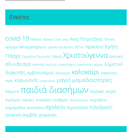
Ετικέτες
covid-19
Άκης Πετρετζίκης
fitness
Ύπνος
Master Chef
sexy
Κρήτη
Ηράκλειο
Αργυρώ Μπαρμπαρίγου
Δέσποινα Βανδή
ΕΕΤΑΑ
Χριστούγεννα
Πάσχα
έρευνες
Χανιά
Σταματίνα Τσιμτσιλή
αδυνάτισμα
δημοτικό
ανακλήσεις προϊόντων
γάμος
ανάπτυξη παιδιού
καλοκαίρι
διακοπές
εμβολιασμός
καρκίνος
θηλασμός
μαγιό
μαμαδοιστορίες
κορωνοϊός
μαγειρική
καφές
παιδιά διασήμων
παγωτό
παιδικές σειρές
παιδικές ταινίες
παιδικός σταθμός
παράξενα
πανελλήνιες
σχολείο
τηλεόραση
τεχνολογία
παραμύθια
σοκολάτα
τραγικό συμβάν
χειμώνας