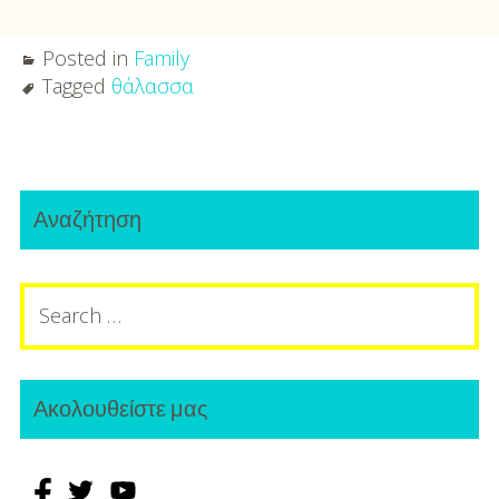
Posted in
Family
Tagged
θάλασσα
Post
Primary
navigation
Αναζήτηση
Sidebar
Search
for:
Ακολουθείστε μας