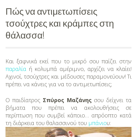
Πώς να αντιμετωπίσεις
Διασκέδαση
τσούχτρες και κράμπες στη
Εκπαίδευση
θάλασσα!
Βάπτιση
Οργάνωση
Βάπτισης
Και ξαφνικά εκεί που το μικρό σου παίζει στην
παραλία
ή κολυμπά αμέριμνο, αρχίζει να κλαίει!
Διάσημες
Αχινοί, τσούχτρες και μέδουσες παραμονεύουν! Τι
Βαπτίσεις
πρέπει να κάνεις για να το αντιμετωπίσεις;
Σπίτι
Ο παιδίατρος
Σπύρος Μαζάνης
σου δείχνει τα
βήματα που πρέπει να ακολουθήσεις σε
Παιδικό Δωμάτιο
περίπτωση που συμβεί κάποιο… απρόοπτο κατά
τη διάρκεια του θαλασσινού του
μπάνιο
υ:
Deco