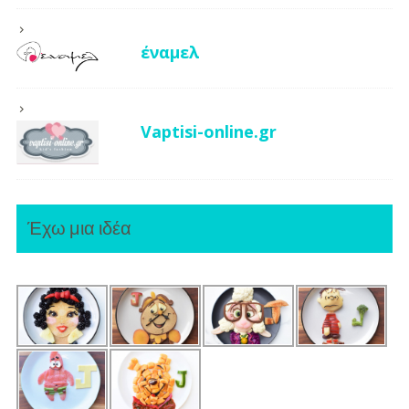
έναμελ
Vaptisi-online.gr
Έχω μια ιδέα