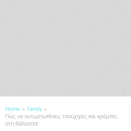
-
Προτάσεις Αγοράς
Family
Εγκυμοσύνη
Μαμά
Μπαμπάς
Μωρό
Παιδί
Breadcrumbs
Παιδικό Πάρτι
Home
Family
Παιδικό Παιχνίδι
Πώς να αντιμετωπίσεις τσούχτρες και κράμπες
στη θάλασσα!
Μουσική