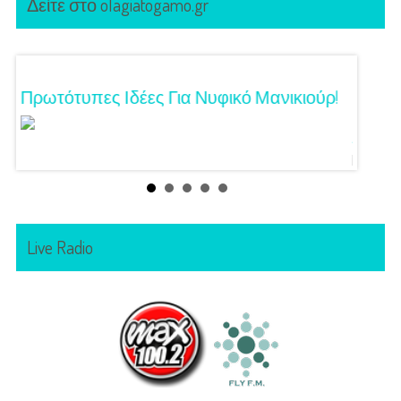
Δείτε στο olagiatogamo.gr
Τα
Πρωτότυπες Ιδέες Για Νυφικό Μανικιούρ!
Γάμος
Κόζαρ
Αίγινα
Live Radio