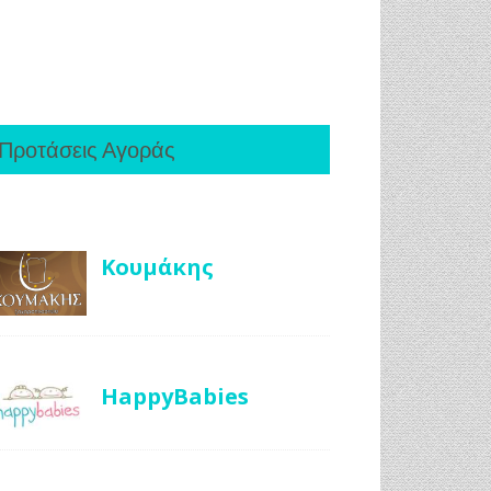
Προτάσεις Αγοράς
Κουμάκης
HappyBabies