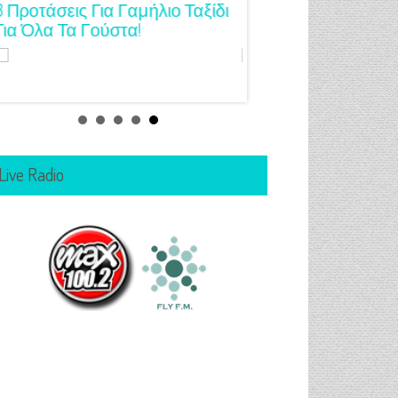
3 Προτάσεις Για Γαμήλιο Ταξίδι
Πρωτότυπες Ιδέες Γ
Για Όλα Τα Γούστα!
Μανικιούρ!
Live Radio