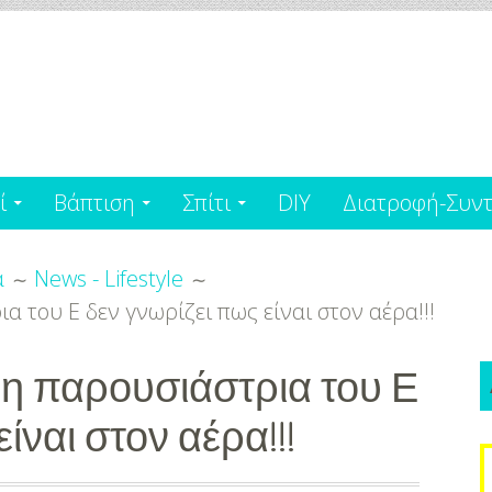
ί
Βάπτιση
Σπίτι
DIY
Διατροφή-Συντ
α
News - Lifestyle
α του Ε δεν γνωρίζει πως είναι στον αέρα!!!
 η παρουσιάστρια του Ε
ίναι στον αέρα!!!
S
f