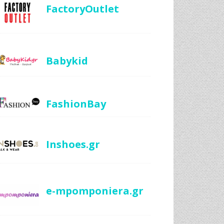
FactoryOutlet
Babykid
FashionBay
Inshoes.gr
e-mpomponiera.gr