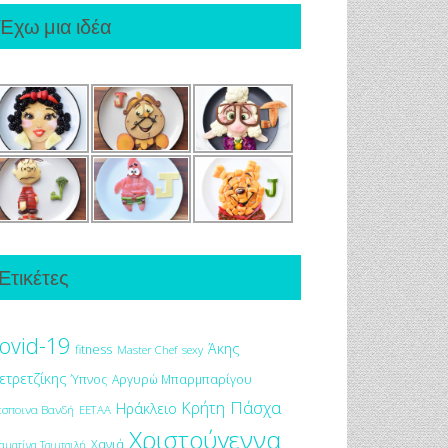
Έχω μια ιδέα
Ετικέτες
ovid-19
Άκης
fitness
Master Chef
sexy
ετρετζίκης
Ύπνος
Αργυρώ Μπαρμπαρίγου
Πάσχα
Κρήτη
Ηράκλειο
έσποινα Βανδή
ΕΕΤΑΑ
Χριστούγεννα
Χανιά
αματίνα Τσιμτσιλή