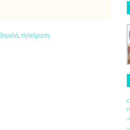
Βαρελά
,
τηλεόραση
c
Π
Δ
Στ