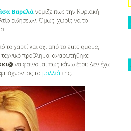
άσα Βαρελά
νόμιζε πως την Κυριακή
λτίο ειδήσεων. Όμως, χωρίς να το
ρα.
πό το χαρτί και όχι από το auto queue,
 τεχνικό πρόβλημα, αναρωτήθηκε
@κι@
να φαίνομαι πως κάνω έτσι; Δεν έχω
 φτιάχνοντας τα
μαλλιά
της.