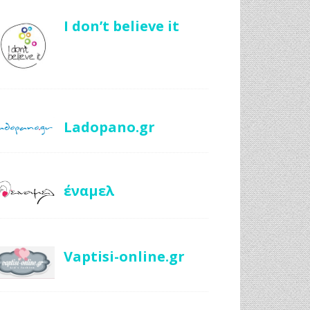
I don’t believe it
Ladopano.gr
έναμελ
Vaptisi-online.gr