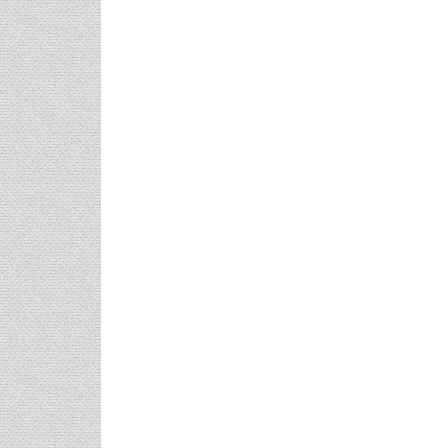
φικό
Γάμος Πάνος Μουζουράκη &
Κόκκινο Κραγ
Μαριλού Κόζαρη - Έρχεται
Υπερπαραγωγή Στην Αίγινα