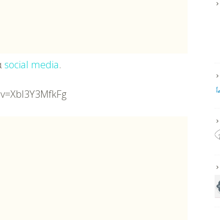
α
social media
.
?v=Xbl3Y3MfkFg