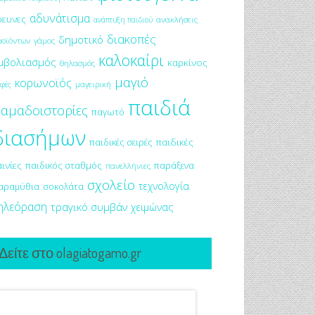
αδυνάτισμα
ρευνες
ανακλήσεις
ανάπτυξη παιδιού
διακοπές
δημοτικό
ροϊόντων
γάμος
καλοκαίρι
μβολιασμός
καρκίνος
θηλασμός
μαγιό
κορωνοϊός
μαγειρική
φές
παιδιά
αμαδοιστορίες
παγωτό
διασήμων
παιδικές σειρές
παιδικές
αινίες
παιδικός σταθμός
παράξενα
πανελλήνιες
σχολείο
τεχνολογία
αραμύθια
σοκολάτα
ηλεόραση
τραγικό συμβάν
χειμώνας
Δείτε στο olagiatogamo.gr