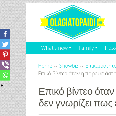
Skip
to
content
Olagiatopaidi.gr
Όλα
What’s new
Family
Παιδ
Για
Breadcrumbs
το
Home
Showbiz
Επικαιρότητ
Επικό βίντεο όταν η παρουσιάστρι
Παιδί
-
Επικό βίντεο όταν
δεν γνωρίζει πως ε