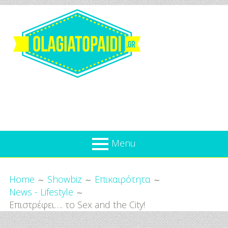
Skip
to
content
Olagiatopaidi.gr
Menu
Όλα
Breadcrumbs
What’s new
Home
Showbiz
Επικαιρότητα
Για
News - Lifestyle
Επικαιρότητα
το
Επιστρέφει…. το Sex and the City!
Παιδί
Προσφορές