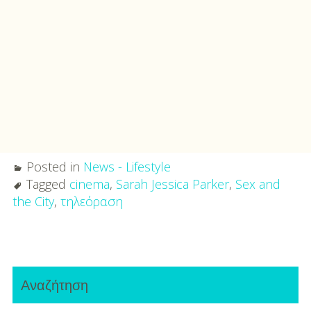
Posted in
News - Lifestyle
Tagged
cinema
,
Sarah Jessica Parker
,
Sex and
the City
,
τηλεόραση
Post
Primary
navigation
Αναζήτηση
Sidebar