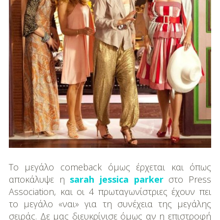
DIY
Διατροφή-Συνταγές
Συνταγές
Συμβουλές
Διατροφής
Υγεία – Ψυχολογία
Το μεγάλο comeback όμως έρχεται και όπως
αποκάλυψε η
sarah jessica parker
στο Press
Association, και οι 4 πρωταγωνίστριες έχουν πει
το μεγάλο «ναι» για τη συνέχεια της μεγάλης
σειράς. Δε μας διευκρίνισε όμως αν η επιστροφή