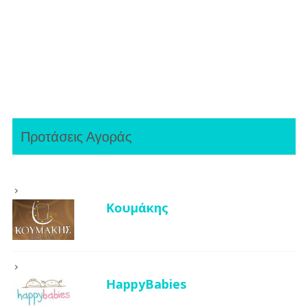
Προτάσεις Αγοράς
Κουμάκης
HappyBabies