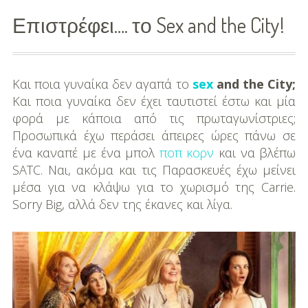
Επιστρέφει…. το Sex and the City!
Διασκέδαση
Εκπαίδευση
Και ποια γυναίκα δεν αγαπά το
sex
and the City;
Βάπτιση
Και ποια γυναίκα δεν έχει ταυτιστεί έστω και μία
Οργάνωση
φορά με κάποια από τις πρωταγωνίστριες;
Βάπτισης
Προσωπικά έχω περάσει άπειρες ώρες πάνω σε
ένα καναπέ με ένα μπολ
ποπ κορν
και να βλέπω
Διάσημες
SATC. Ναι, ακόμα και τις Παρασκευές έχω μείνει
Βαπτίσεις
μέσα για να κλάψω για το χωρισμό της Carrie.
Sorry Big, αλλά δεν της έκανες και λίγα.
Σπίτι
Παιδικό Δωμάτιο
Deco