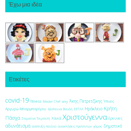
Έχω μια ιδέα
Ετικέτες
covid-19
Άκης Πετρετζίκης
fitness
Ύπνος
Master Chef
sexy
Κρήτη
Ηράκλειο
Αργυρώ Μπαρμπαρίγου
Δέσποινα Βανδή
ΕΕΤΑΑ
Χριστούγεννα
Πάσχα
έρευνες
Χανιά
Σταματίνα Τσιμτσιλή
αδυνάτισμα
δημοτικό
ανακλήσεις προϊόντων
γάμος
ανάπτυξη παιδιού