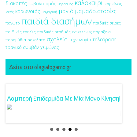
καλοκαίρι
διακοπές
εμβολιασμός
καρκίνος
θηλασμός
μαγιό
μαμαδοιστορίες
κορωνοϊός
μαγειρική
καφές
παιδιά διασήμων
παγωτό
παιδικές σειρές
παιδικές ταινίες
παιδικός σταθμός
παράξενα
πανελλήνιες
σχολείο
τηλεόραση
τεχνολογία
παραμύθια
σοκολάτα
τραγικό συμβάν
χειμώνας
Δείτε στο olagiatogamo.gr
Λαμπερή Eπιδερμίδα Με Μία Μόνο Kίνηση!
3 Προτ
Γούστ