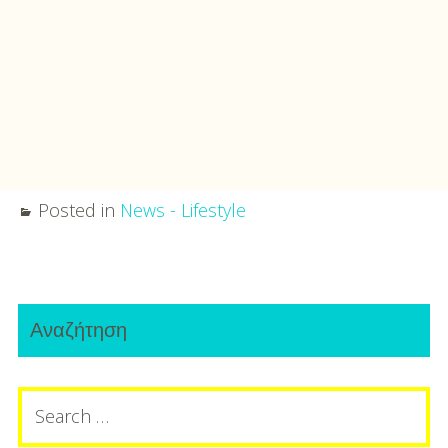
Posted in
News - Lifestyle
Post
Primary
navigation
Αναζήτηση
Sidebar
Search
for: