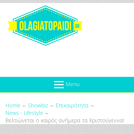
Skip
to
content
Olagiatopaidi.gr
Menu
Όλα
Breadcrumbs
What’s new
Home
Showbiz
Επικαιρότητα
Για
News - Lifestyle
Επικαιρότητα
το
Βελτιώνεται ο καιρός ανήμερα τα Χριστούγεννα!
Παιδί
Προσφορές