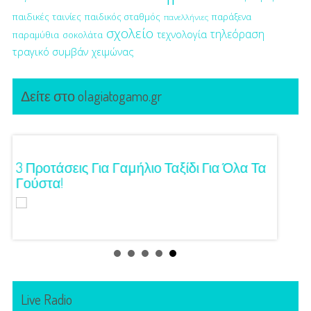
παιδικές ταινίες
παιδικός σταθμός
παράξενα
πανελλήνιες
σχολείο
τηλεόραση
τεχνολογία
παραμύθια
σοκολάτα
τραγικό συμβάν
χειμώνας
Δείτε στο olagiatogamo.gr
ση!
3 Προτάσεις Για Γαμήλιο Ταξίδι Για Όλα Τα
Πρωτό
Γούστα!
Live Radio