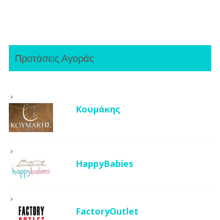
Προτάσεις Αγοράς
Κουμάκης
HappyBabies
FactoryOutlet