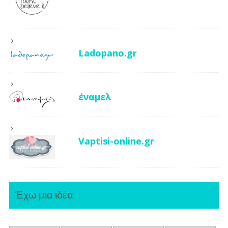
Ladopano.gr
έναμελ
Vaptisi-online.gr
Έχω μια ιδέα