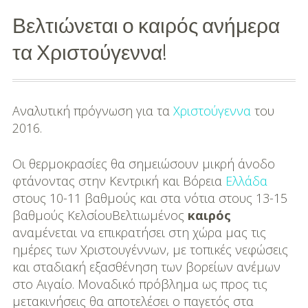
Βελτιώνεται ο καιρός ανήμερα
Διασκέδαση
τα Χριστούγεννα!
Εκπαίδευση
Βάπτιση
Αναλυτική πρόγνωση για τα
Χριστούγεννα
του
Οργάνωση
2016.
Βάπτισης
Οι θερμοκρασίες θα σημειώσουν μικρή άνοδο
Διάσημες
φτάνοντας στην Κεντρική και Βόρεια
Ελλάδα
Βαπτίσεις
στους 10-11 βαθμούς και στα νότια στους 13-15
βαθμούς ΚελσίουΒελτιωμένος
καιρός
Σπίτι
αναμένεται να επικρατήσει στη χώρα μας τις
Παιδικό Δωμάτιο
ημέρες των Χριστουγέννων, με τοπικές νεφώσεις
και σταδιακή εξασθένηση των βορείων ανέμων
Deco
στο Αιγαίο. Μοναδικό πρόβλημα ως προς τις
μετακινήσεις θα αποτελέσει ο παγετός στα