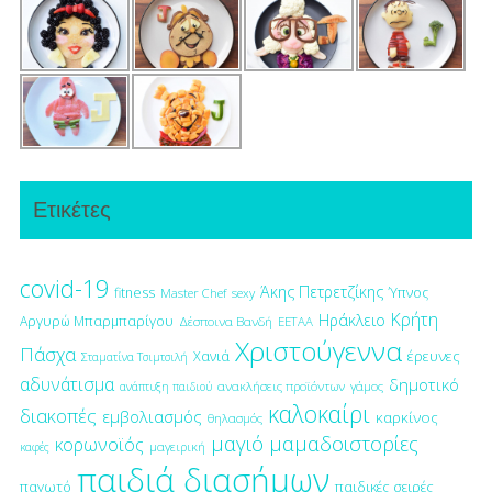
Ετικέτες
covid-19
Άκης Πετρετζίκης
fitness
Ύπνος
Master Chef
sexy
Κρήτη
Ηράκλειο
Αργυρώ Μπαρμπαρίγου
Δέσποινα Βανδή
ΕΕΤΑΑ
Χριστούγεννα
Πάσχα
έρευνες
Χανιά
Σταματίνα Τσιμτσιλή
αδυνάτισμα
δημοτικό
ανακλήσεις προϊόντων
γάμος
ανάπτυξη παιδιού
καλοκαίρι
διακοπές
εμβολιασμός
καρκίνος
θηλασμός
μαγιό
μαμαδοιστορίες
κορωνοϊός
μαγειρική
καφές
παιδιά διασήμων
παγωτό
παιδικές σειρές