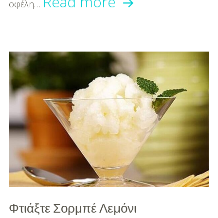
Γιατί
Read more
οφέλη…
να
Πίνουμε
Λεμονόνερο;
Φτιάξτε Σορμπέ Λεμόνι