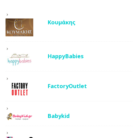
Κουμάκης
HappyBabies
FactoryOutlet
Babykid