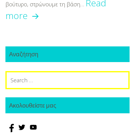
Read
βούτυρο, στρώνουμε τη βάση…
Συνταγή
more
για
Πανεύκολη
Primary
Τάρτα
Αναζήτηση
Sidebar
Λεμονιού!
Search
for:
Ακολουθείστε μας