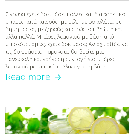
Μουσική
Σίγουρα έχετε δοκιμάσει πολλές και διαφορετικές
Διασκέδαση
μπάρες κατά καιρούς με μέλι, με σοκολάτα, με
δημητριακά, με ξηρούς καρπούς και βρώμη και
Εκπαίδευση
άλλα πολλά. Μπάρες λεμονιού με βάση από
Βάπτιση
μπισκότο, όμως, έχετε δοκιμάσει; Αν όχι, αξίζει να
τις δοκιμάσετε! Παρακάτω θα βρείτε μια
Οργάνωση
πανεύκολη και γρήγορη συνταγή για μπάρες
Βάπτισης
λεμονιού με μπισκότο! Υλικά για τη βάση…
Mπάρες
Read more
Διάσημες
λεμονιού
Βαπτίσεις
με
Σπίτι
βάση
Παιδικό Δωμάτιο
από
Deco