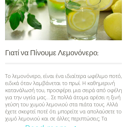
μπισκότο
DIY
Διατροφή-Συνταγές
Συνταγές
Συμβουλές
Γιατί να Πίνουμε Λεμονόνερο;
Διατροφής
Υγεία – Ψυχολογία
Το λεμονόνερο, είναι ένα ιδιαίτερα ωφέλιμο ποτό,
ειδικά όταν λαμβάνεται το πρωί. Η καθημερινή
κατανάλωσή του, προσφέρει μια σειρά από οφέλη
για την υγεία μας… Σε πολλά άτομα αρέσει η ξινή
γεύση του χυμού λεμονιού στα πιάτα τους. Αλλά
έχετε σκεφτεί ποτέ ότι μπορείτε να απολαύσετε το
χυμό λεμονιού και σε άλλες περιπτώσεις; Τα