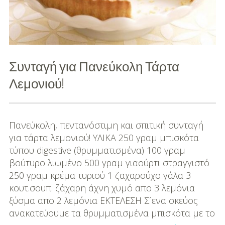
και
λεμόνι
Συνταγή για Πανεύκολη Τάρτα
Λεμονιού!
Πανεύκολη, πεντανόστιμη και σπιτική συνταγή
για τάρτα λεμονιού! ΥΛΙΚΑ 250 γραμ μπισκότα
τύπου digestive (θρυμματισμένα) 100 γραμ
βούτυρο λιωμένο 500 γραμ γιαούρτι στραγγιστό
250 γραμ κρέμα τυριού 1 ζαχαρούχο γάλα 3
κουτ.σουπ. ζάχαρη άχνη χυμό απο 3 λεμόνια
ξύσμα απο 2 λεμόνια ΕΚΤΕΛΕΣΗ Σ´ενα σκεύος
ανακατεύουμε τα θρυμματισμένα μπισκότα με το