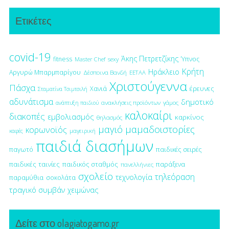
Ετικέτες
covid-19
Άκης Πετρετζίκης
fitness
Ύπνος
Master Chef
sexy
Κρήτη
Ηράκλειο
Αργυρώ Μπαρμπαρίγου
Δέσποινα Βανδή
ΕΕΤΑΑ
Χριστούγεννα
Πάσχα
έρευνες
Χανιά
Σταματίνα Τσιμτσιλή
αδυνάτισμα
δημοτικό
ανακλήσεις προϊόντων
γάμος
ανάπτυξη παιδιού
καλοκαίρι
διακοπές
εμβολιασμός
καρκίνος
θηλασμός
μαγιό
μαμαδοιστορίες
κορωνοϊός
μαγειρική
καφές
παιδιά διασήμων
παγωτό
παιδικές σειρές
παιδικές ταινίες
παιδικός σταθμός
παράξενα
πανελλήνιες
σχολείο
τηλεόραση
τεχνολογία
παραμύθια
σοκολάτα
τραγικό συμβάν
χειμώνας
Δείτε στο olagiatogamo.gr