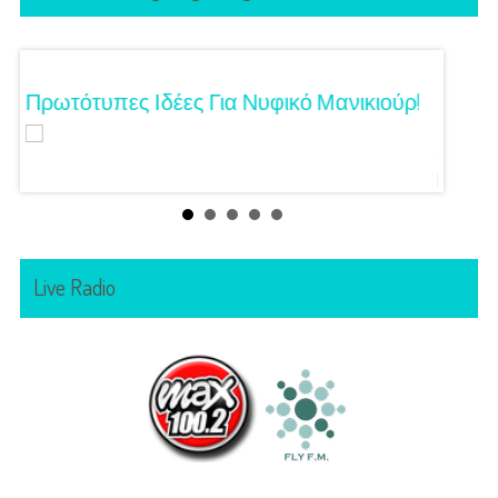
Τα
Πρωτότυπες Ιδέες Για Νυφικό Μανικιούρ!
Γάμος
Κόζαρ
Αίγινα
Live Radio