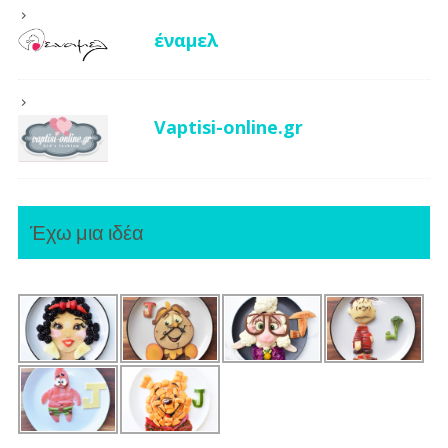
έναμελ
Vaptisi-online.gr
Έχω μια ιδέα