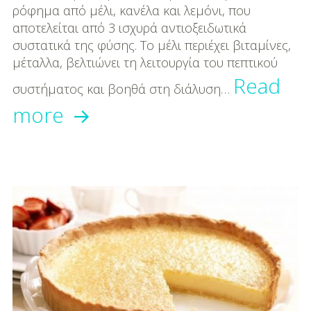
ρόφημα από μέλι, κανέλα και λεμόνι, που
αποτελείται από 3 ισχυρά αντιοξειδωτικά
συστατικά της φύσης. Το μέλι περιέχει βιταμίνες,
μέταλλα, βελτιώνει τη λειτουργία του πεπτικού
Read
συστήματος και βοηθά στη διάλυση…
Φτιάξτε
more
το
φυσικό
λιπιοδιαλυτικό
με
μέλι,
κανέλα