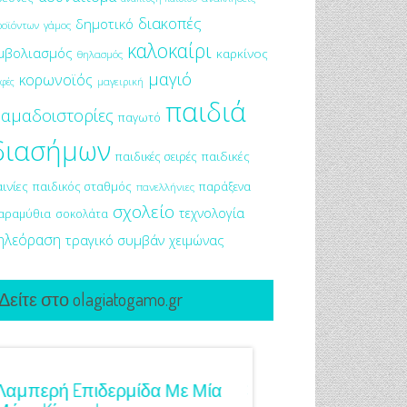
διακοπές
δημοτικό
ροϊόντων
γάμος
καλοκαίρι
μβολιασμός
καρκίνος
θηλασμός
μαγιό
κορωνοϊός
μαγειρική
φές
παιδιά
αμαδοιστορίες
παγωτό
διασήμων
παιδικές σειρές
παιδικές
αινίες
παιδικός σταθμός
παράξενα
πανελλήνιες
σχολείο
τεχνολογία
αραμύθια
σοκολάτα
ηλεόραση
τραγικό συμβάν
χειμώνας
Δείτε στο olagiatogamo.gr
Λαμπερή Eπιδερμίδα Με Μία
3 Προτάσεις Για Γαμ