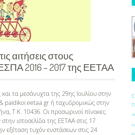
τις αιτήσεις στους
ΕΣΠΑ 2016 – 2017 της ΕΕΤΑΑ
 και τα μεσάνυχτα της 29ης Ιουλίου στην
c
& paidikoi.eetaa.gr ή ταχυδρομικώς στην
Π
να, Τ.Κ. 10436. Οι προσωρινοί πίνακες
Δ
στην ιστοσελίδα της ΕΕΤΑΑ στις 17
Στ
την εξέταση τυχόν ενστάσεων στις 24
έ