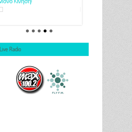
Μόνο Kίνηση!
Για Όλα Τα Γούστα!
Live Radio