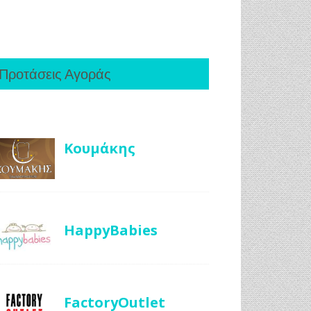
Προτάσεις Αγοράς
Κουμάκης
HappyBabies
FactoryOutlet