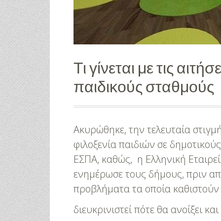
Μανικιούρ!
Μαριλού Κόζ
Υπερπαραγωγ
Τι γίνεται με τις αιτή
παιδικούς σταθμούς
Ακυρώθηκε, την τελευταία στιγμή
φιλοξενία παιδιών σε δημοτικούς
ΕΣΠΑ, καθώς, η Ελληνική Εταιρε
ενημέρωσε τους δήμους, πριν από
προβλήματα τα οποία καθιστούν 
διευκρινιστεί πότε θα ανοίξει κα