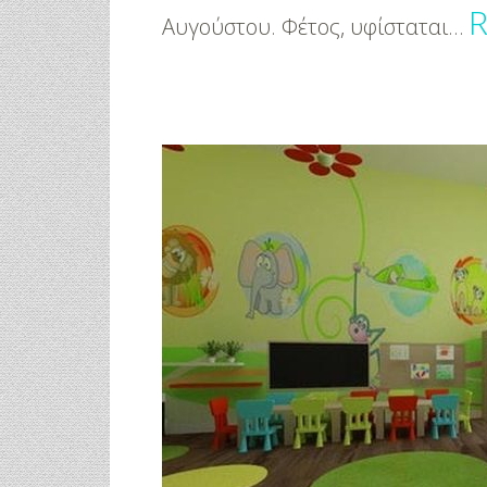
Αυγούστου. Φέτος, υφίσταται…
αξίδι
Πρωτότυπες Ιδέες Για Νυφικό
Γάμος Πάνος