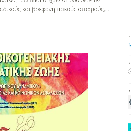
 πίνακες των δικαιούχων 81.000 θέσεων
αιδικούς και βρεφονηπιακούς σταθμούς,…
καν
ματα