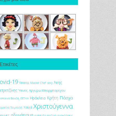
Ετικέτες
ovid-19
Άκης
fitness
Master Chef
sexy
ετρετζίκης
Ύπνος
Αργυρώ Μπαρμπαρίγου
Πάσχα
Κρήτη
Ηράκλειο
έσποινα Βανδή
ΕΕΤΑΑ
Χριστούγεννα
Χανιά
αματίνα Τσιμτσιλή
αδυνάτισμα
ρευνες
ανακλήσεις
ανάπτυξη παιδιού