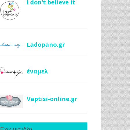
I don’t believe it
Ladopano.gr
έναμελ
Vaptisi-online.gr
Έχω μια ιδέα