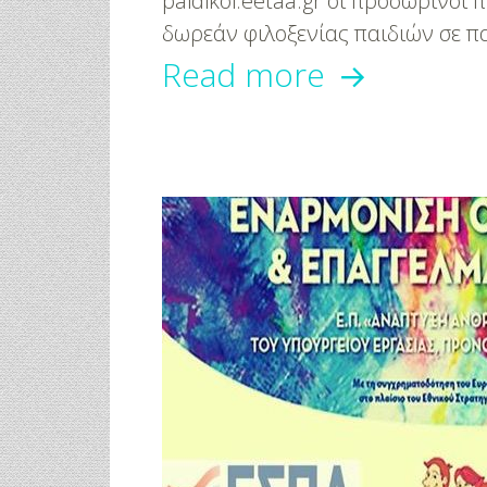
paidikoi.eetaa.gr οι προσωρινοί
δωρεάν φιλοξενίας παιδιών σε π
Αναρτήθη
Read more
τα
αποτελέσ
για
τους
παιδικούς
σταθμούς
ΕΣΠΑ
2016