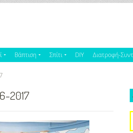
ί
Βάπτιση
Σπίτι
DIY
Διατροφή-Συντ
7
6-2017
S
f