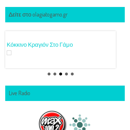
Δείτε στο olagiatogamo.gr
Κόκκινο Κραγιόν Στο Γάμο
Λαμπε
Live Radio