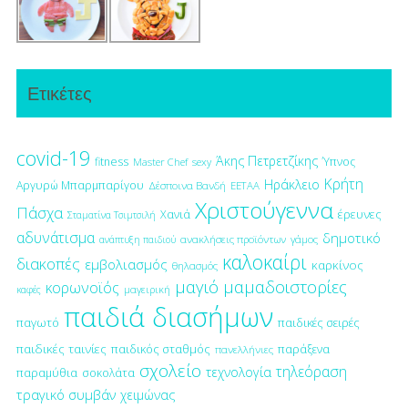
Ετικέτες
covid-19
Άκης Πετρετζίκης
fitness
Ύπνος
Master Chef
sexy
Κρήτη
Ηράκλειο
Αργυρώ Μπαρμπαρίγου
Δέσποινα Βανδή
ΕΕΤΑΑ
Χριστούγεννα
Πάσχα
έρευνες
Χανιά
Σταματίνα Τσιμτσιλή
αδυνάτισμα
δημοτικό
ανακλήσεις προϊόντων
γάμος
ανάπτυξη παιδιού
καλοκαίρι
διακοπές
εμβολιασμός
καρκίνος
θηλασμός
μαγιό
μαμαδοιστορίες
κορωνοϊός
μαγειρική
καφές
παιδιά διασήμων
παγωτό
παιδικές σειρές
παιδικές ταινίες
παιδικός σταθμός
παράξενα
πανελλήνιες
σχολείο
τηλεόραση
τεχνολογία
παραμύθια
σοκολάτα
τραγικό συμβάν
χειμώνας