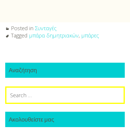
Posted in
Συνταγές
Tagged
μπάρα δημητριακών
,
μπάρες
Post
Primary
navigation
Αναζήτηση
Sidebar
Search
for:
Ακολουθείστε μας