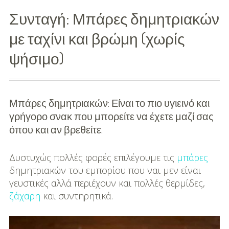
Συνταγή: Μπάρες δημητριακών
Διασκέδαση
με ταχίνι και βρώμη (χωρίς
Εκπαίδευση
ψήσιμο)
Βάπτιση
Οργάνωση
Βάπτισης
Μπάρες δημητριακών: Είναι το πιο υγιεινό και
γρήγορο σνακ που μπορείτε να έχετε μαζί σας
Διάσημες
όπου και αν βρεθείτε.
Βαπτίσεις
Δυστυχώς πολλές φορές επιλέγουμε τις
μπάρες
Σπίτι
δημητριακών του εμπορίου που ναι μεν είναι
γευστικές αλλά περιέχουν και πολλές θερμίδες,
Παιδικό Δωμάτιο
ζάχαρη
και συντηρητικά.
Deco