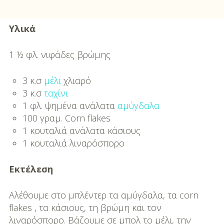
Υλικά
1 ½ φλ. νιφάδες βρώμης
3 κ.σ
μέλι
χλιαρό
3 κ.σ
ταχίνι
1 φλ. ψημένα ανάλατα
αμύγδαλα
100 γραμ. Corn flakes
1 κουταλιά ανάλατα κάσιους
1 κουταλιά λιναρόσπορο
Εκτέλεση
Αλέθουμε στο μπλέντερ τα αμύγδαλα, τα corn
flakes , τα κάσιους, τη βρώμη και τον
λιναρόσπορο. Βάζουμε σε μπολ το μέλι, την