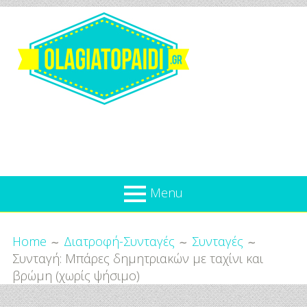
Skip
to
content
Olagiatopaidi.gr
Menu
Όλα
Breadcrumbs
What’s new
Home
Διατροφή-Συνταγές
Συνταγές
Για
Συνταγή: Μπάρες δημητριακών με ταχίνι και
Επικαιρότητα
το
βρώμη (χωρίς ψήσιμο)
Παιδί
Προσφορές