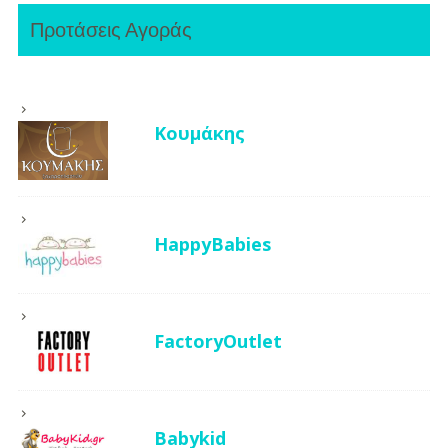
Προτάσεις Αγοράς
Κουμάκης
HappyBabies
FactoryOutlet
Babykid