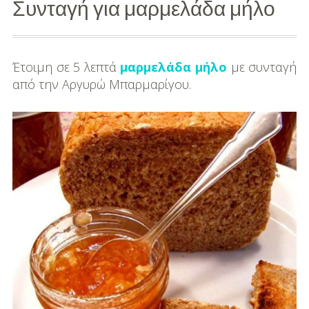
Συνταγή για μαρμελάδα μήλο
Διασκέδαση
Εκπαίδευση
Έτοιμη σε 5 λεπτά
μαρμελάδα
μήλο
με συνταγή
από την Αργυρώ Μπαρμαρίγου.
Βάπτιση
Οργάνωση
Βάπτισης
Διάσημες
Βαπτίσεις
Σπίτι
Παιδικό Δωμάτιο
Deco