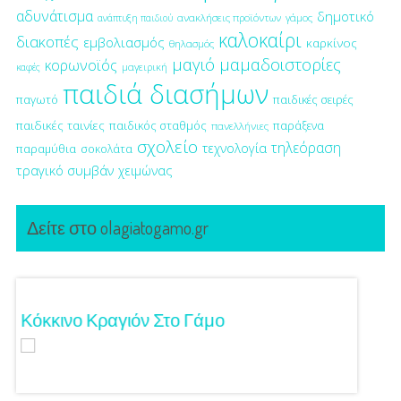
αδυνάτισμα
δημοτικό
ανακλήσεις προϊόντων
γάμος
ανάπτυξη παιδιού
καλοκαίρι
διακοπές
εμβολιασμός
καρκίνος
θηλασμός
μαγιό
μαμαδοιστορίες
κορωνοϊός
μαγειρική
καφές
παιδιά διασήμων
παγωτό
παιδικές σειρές
παιδικές ταινίες
παιδικός σταθμός
παράξενα
πανελλήνιες
σχολείο
τηλεόραση
τεχνολογία
παραμύθια
σοκολάτα
τραγικό συμβάν
χειμώνας
Δείτε στο olagiatogamo.gr
Κόκκινο Κραγιόν Στο Γάμο
Λαμπε