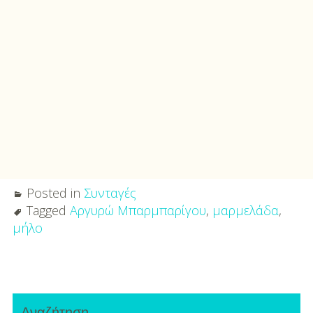
Posted in
Συνταγές
Tagged
Αργυρώ Μπαρμπαρίγου
,
μαρμελάδα
,
μήλο
Post
Primary
navigation
Αναζήτηση