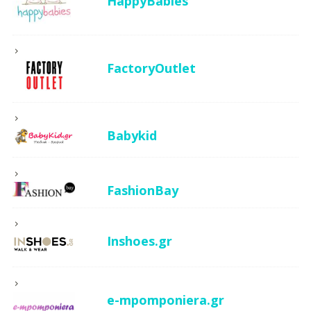
HappyBabies
FactoryOutlet
Babykid
FashionBay
Inshoes.gr
e-mpomponiera.gr