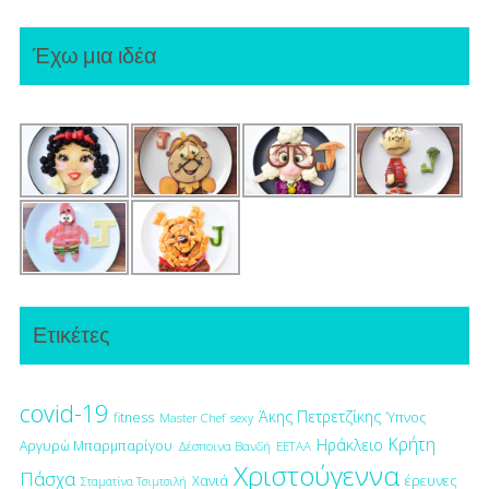
Έχω μια ιδέα
Ετικέτες
covid-19
Άκης Πετρετζίκης
fitness
Ύπνος
Master Chef
sexy
Κρήτη
Ηράκλειο
Αργυρώ Μπαρμπαρίγου
Δέσποινα Βανδή
ΕΕΤΑΑ
Χριστούγεννα
Πάσχα
έρευνες
Χανιά
Σταματίνα Τσιμτσιλή