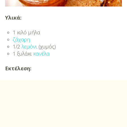
DIY
Διατροφή-Συνταγές
Υλικά:
Συνταγές
1 κιλό μήλα
ζάχαρη
Συμβουλές
1/2
λεμόνι
(χυμός)
Διατροφής
1 ξυλάκι
κανέλα
Υγεία – Ψυχολογία
Εκτέλεση: