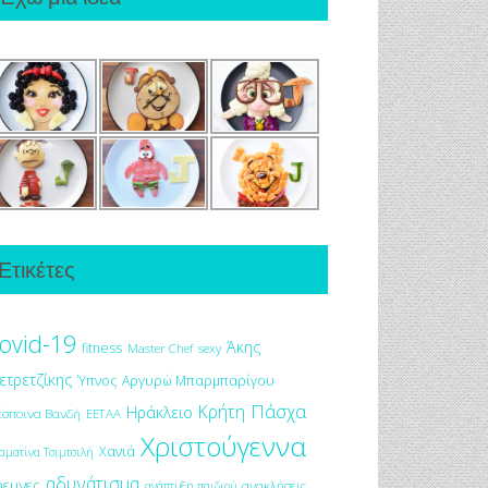
Ετικέτες
ovid-19
Άκης
fitness
Master Chef
sexy
ετρετζίκης
Ύπνος
Αργυρώ Μπαρμπαρίγου
Πάσχα
Κρήτη
Ηράκλειο
έσποινα Βανδή
ΕΕΤΑΑ
Χριστούγεννα
Χανιά
αματίνα Τσιμτσιλή
αδυνάτισμα
ρευνες
ανακλήσεις
ανάπτυξη παιδιού