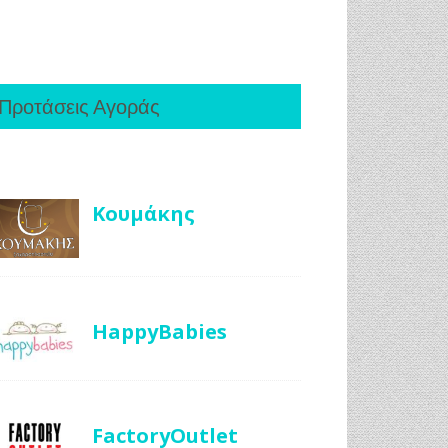
Προτάσεις Αγοράς
Κουμάκης
HappyBabies
FactoryOutlet