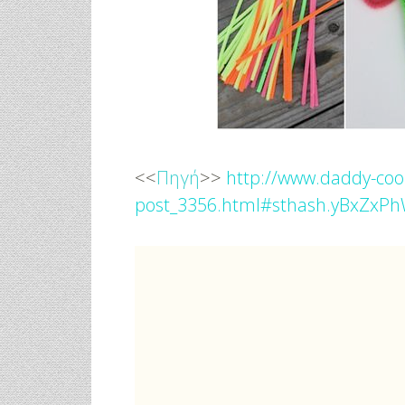
<<
Πηγή
>>
http://www.daddy-cool
post_3356.html#sthash.yBxZxPh
φικό
Γάμος Πάνος Μουζουράκη &
Κόκκινο Κραγ