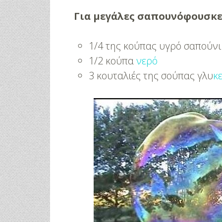
Για μεγάλες σαπουνόφουσκες
1/4 της κούπας υγρό σαπούνι 
1/2 κούπα
νερό
3 κουταλιές της σούπας γλυ
κ