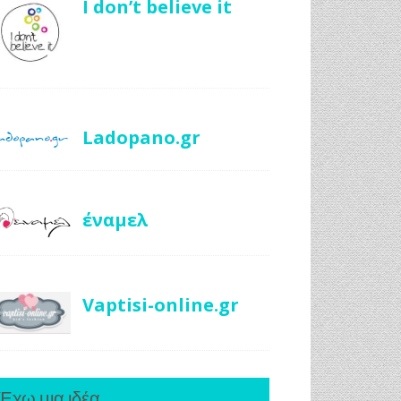
I don’t believe it
Ladopano.gr
έναμελ
Vaptisi-online.gr
Έχω μια ιδέα