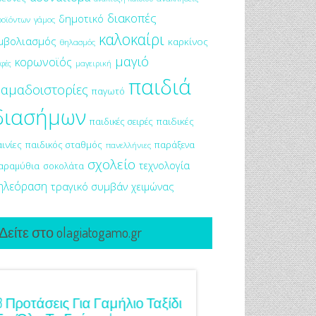
διακοπές
δημοτικό
ροϊόντων
γάμος
καλοκαίρι
μβολιασμός
καρκίνος
θηλασμός
μαγιό
κορωνοϊός
μαγειρική
φές
παιδιά
αμαδοιστορίες
παγωτό
διασήμων
παιδικές σειρές
παιδικές
αινίες
παιδικός σταθμός
παράξενα
πανελλήνιες
σχολείο
τεχνολογία
αραμύθια
σοκολάτα
ηλεόραση
τραγικό συμβάν
χειμώνας
Δείτε στο olagiatogamo.gr
3 Προτάσεις Για Γαμήλιο Ταξίδι
Πρωτότυπες Ιδέες Γ