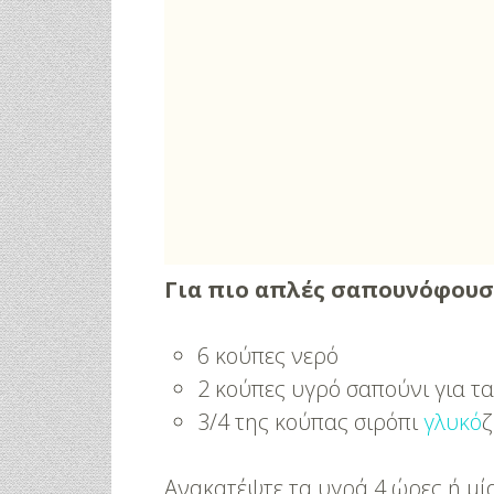
Για πιο απλές σαπουνόφουσκ
6 κούπες νερό
2 κούπες υγρό σαπούνι για τα
3/4 της κούπας σιρόπι
γλυκό
ζ
Ανακατέψτε τα υγρά 4 ώρες ή μί