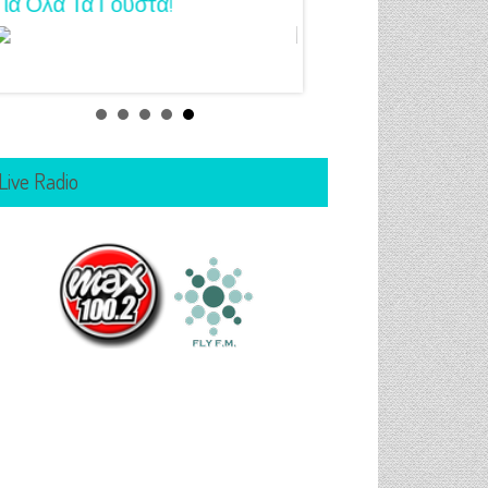
Για Όλα Τα Γούστα!
Μανικιούρ!
Live Radio