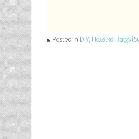
Μαριλού Κόζαρη - Έρχεται
Υπερπαραγωγή Στην Αίγινα
Posted in
DIY
,
Παιδικό Παιχνίδι
Post
navigation