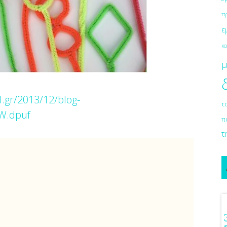
π
ε
κα
μ
.gr/2013/12/blog-
τ
W.dpuf
π
τ
ιόν Στο Γάμο
Λαμπερή Eπιδερμίδα Με Μία