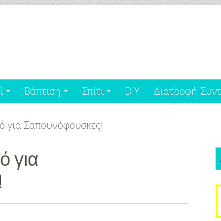
ί
Βάπτιση
Σπίτι
DIY
Διατροφή-Συντ
ό για Σαπουνόφουσκες!
ό για
!
S
f