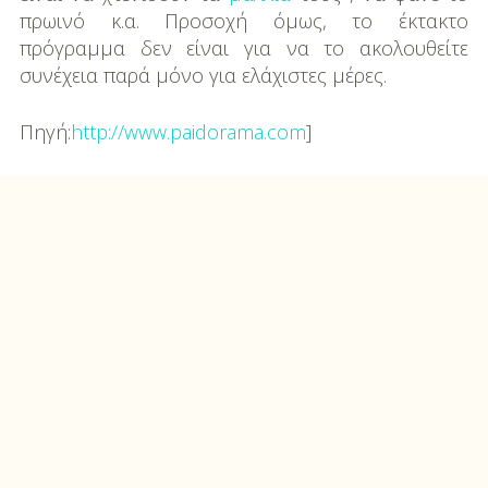
πρωινό κ.α. Προσοχή όμως, το έκτακτο
πρόγραμμα δεν είναι για να το ακολουθείτε
συνέχεια παρά μόνο για ελάχιστες μέρες.
Πηγή:
http://www.paidorama.com
]