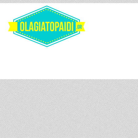
Skip
to
content
Olagiatopaidi.gr