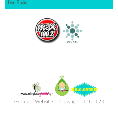
Live Radio
Όλα
Για
το
Group of Websites | Copyright 2010-2023
Παιδί
-