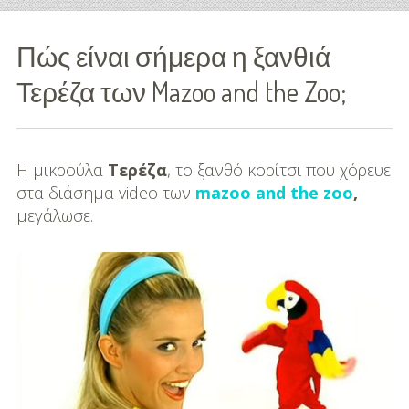
Διασκέδαση
Πώς είναι σήμερα η ξανθιά
Εκπαίδευση
Τερέζα των Mazoo and the Zoo;
Βάπτιση
Οργάνωση
Η μικρούλα
Τερέζα
, το ξανθό κορίτσι που χόρευε
Βάπτισης
στα διάσημα video των
mazoo and the zoo
,
μεγάλωσε.
Διάσημες
Βαπτίσεις
Σπίτι
Παιδικό Δωμάτιο
Deco