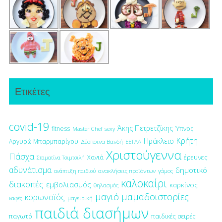
Ετικέτες
covid-19
Άκης Πετρετζίκης
fitness
Ύπνος
Master Chef
sexy
Κρήτη
Ηράκλειο
Αργυρώ Μπαρμπαρίγου
Δέσποινα Βανδή
ΕΕΤΑΑ
Χριστούγεννα
Πάσχα
έρευνες
Χανιά
Σταματίνα Τσιμτσιλή
αδυνάτισμα
δημοτικό
ανακλήσεις προϊόντων
γάμος
ανάπτυξη παιδιού
καλοκαίρι
διακοπές
εμβολιασμός
καρκίνος
θηλασμός
μαγιό
μαμαδοιστορίες
κορωνοϊός
μαγειρική
καφές
παιδιά διασήμων
παγωτό
παιδικές σειρές