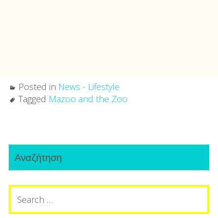
Posted in
News - Lifestyle
Tagged
Mazoo and the Zoo
Post
Primary
navigation
Αναζήτηση
Sidebar
Search
for: