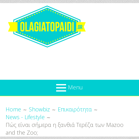
Skip
to
content
Olagiatopaidi.gr
Menu
Όλα
Breadcrumbs
What’s new
Home
Showbiz
Επικαιρότητα
Για
News - Lifestyle
Επικαιρότητα
το
Πώς είναι σήμερα η ξανθιά Τερέζα των Mazoo
Παιδί
Προσφορές
and the Zoo;