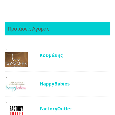
Προτάσεις Αγοράς
Κουμάκης
HappyBabies
FactoryOutlet