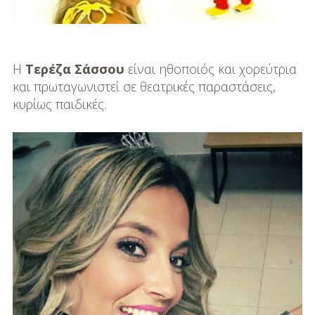
DIY
Διατροφή-Συνταγές
Συνταγές
Η
Τερέζα Σάσσου
είναι ηθοποιός και χορεύτρια
και πρωταγωνιστεί σε θεατρικές παραστάσεις,
Συμβουλές
κυρίως παιδικές.
Διατροφής
Υγεία – Ψυχολογία