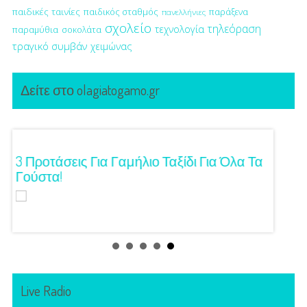
παιδικές ταινίες
παιδικός σταθμός
παράξενα
πανελλήνιες
σχολείο
τηλεόραση
τεχνολογία
παραμύθια
σοκολάτα
τραγικό συμβάν
χειμώνας
Δείτε στο olagiatogamo.gr
ση!
3 Προτάσεις Για Γαμήλιο Ταξίδι Για Όλα Τα
Πρωτό
Γούστα!
Live Radio