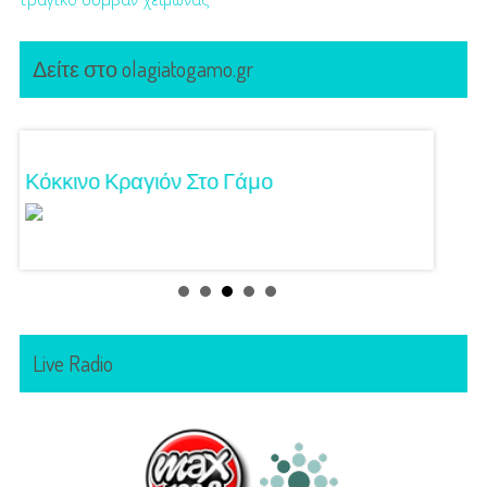
Δείτε στο olagiatogamo.gr
Κόκκινο Κραγιόν Στο Γάμο
Λαμπε
Live Radio