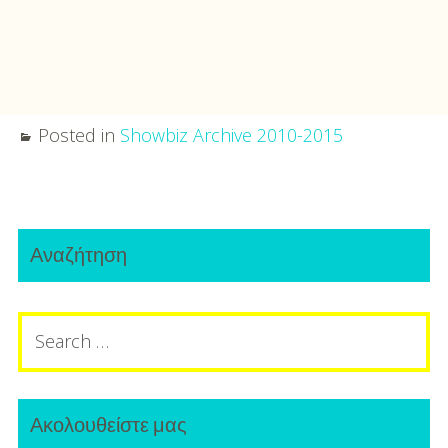
Posted in
Showbiz Archive 2010-2015
Post
Primary
navigation
Αναζήτηση
Sidebar
Search
for:
Ακολουθείστε μας