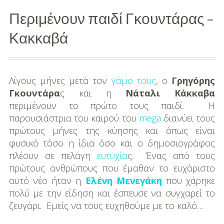
Περιμένουν παιδί Γκουντάρας –
Διασκέδαση
Κακκαβά
Εκπαίδευση
Βάπτιση
Λίγους μήνες μετά τον
γάμο τους
, ο
Γρηγόρης
Οργάνωση
Γκουντάρα
ς και η
Νάταλι Κάκκαβα
Βάπτισης
περιμένουν το πρώτο τους παιδί. Η
παρουσιάστρια του καιρού του
mega
διανύει τους
Διάσημες
πρώτους μήνες της κύησης και όπως είναι
Βαπτίσεις
φυσικό τόσο η ίδια όσο και ο δημοσιογράφος
πλέουν σε πελάγη
ευτυχία
ς. Ένας από τους
Σπίτι
πρώτους ανθρώπους που έμαθαν το ευχάριστο
Παιδικό Δωμάτιο
αυτό νέο ήταν η
Ελένη Μενεγάκη
που χάρηκε
πολύ με την είδηση και έσπευσε να συγχαρεί το
Deco
ζευγάρι. Εμείς να τους ευχηθούμε με το καλό…