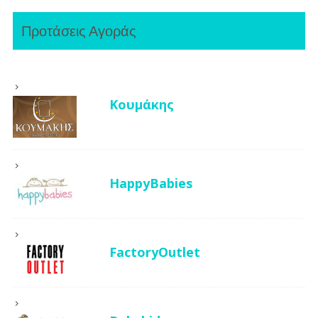
Προτάσεις Αγοράς
Κουμάκης
HappyBabies
FactoryOutlet