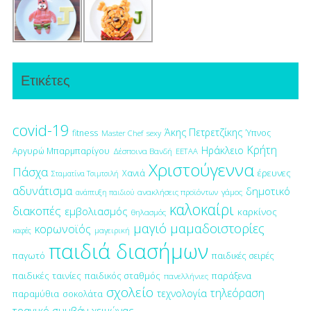
Ετικέτες
covid-19
Άκης Πετρετζίκης
fitness
Ύπνος
Master Chef
sexy
Κρήτη
Ηράκλειο
Αργυρώ Μπαρμπαρίγου
Δέσποινα Βανδή
ΕΕΤΑΑ
Χριστούγεννα
Πάσχα
έρευνες
Χανιά
Σταματίνα Τσιμτσιλή
αδυνάτισμα
δημοτικό
ανακλήσεις προϊόντων
γάμος
ανάπτυξη παιδιού
καλοκαίρι
διακοπές
εμβολιασμός
καρκίνος
θηλασμός
μαγιό
μαμαδοιστορίες
κορωνοϊός
μαγειρική
καφές
παιδιά διασήμων
παγωτό
παιδικές σειρές
παιδικές ταινίες
παιδικός σταθμός
παράξενα
πανελλήνιες
σχολείο
τηλεόραση
τεχνολογία
παραμύθια
σοκολάτα
τραγικό συμβάν
χειμώνας