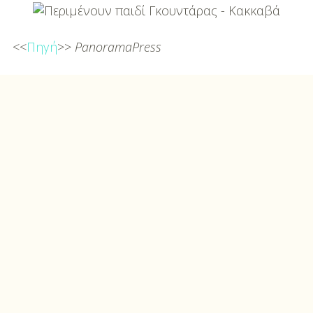
DIY
Διατροφή-Συνταγές
<<
Πηγή
>>
PanoramaPress
Συνταγές
Συμβουλές
Διατροφής
Υγεία – Ψυχολογία