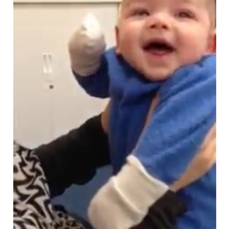
DIY
Διατροφή-Συνταγές
Συνταγές
Συμβουλές
Διατροφής
Υγεία – Ψυχολογία