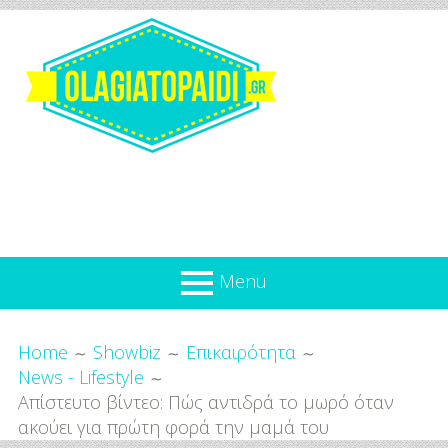
Skip
to
content
Olagiatopaidi.gr
Menu
Όλα
Breadcrumbs
What’s new
Home
Showbiz
Επικαιρότητα
Για
News - Lifestyle
Επικαιρότητα
το
Απίστευτο βίντεο: Πώς αντιδρά το μωρό όταν
Παιδί
Προσφορές
ακούει για πρώτη φορά την μαμά του