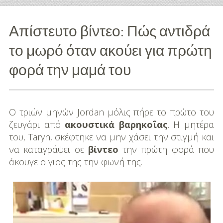
Διασκέδαση
Απίστευτο βίντεο: Πώς αντιδρά
Εκπαίδευση
το μωρό όταν ακούει για πρώτη
Βάπτιση
φορά την μαμά του
Οργάνωση
Βάπτισης
Ο τριών μηνών Jordan μόλις πήρε το πρώτο του
Διάσημες
ζευγάρι από
ακουστικά βαρηκοΐας
. Η μητέρα
Βαπτίσεις
του, Taryn, σκέφτηκε να μην χάσει την στιγμή και
να καταγράψει σε
βίντεο
την πρώτη φορά που
Σπίτι
άκουγε ο γιος της την φωνή της.
Παιδικό Δωμάτιο
Deco