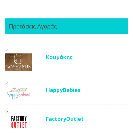
Προτάσεις Αγοράς
Κουμάκης
HappyBabies
FactoryOutlet