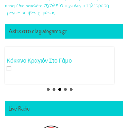
σχολείο
τηλεόραση
τεχνολογία
παραμύθια
σοκολάτα
τραγικό συμβάν
χειμώνας
Δείτε στο olagiatogamo.gr
Κόκκινο Κραγιόν Στο Γάμο
Λαμπε
Live Radio