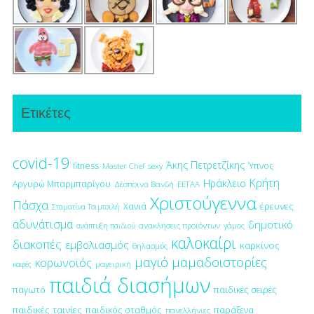
Ετικέτες
covid-19
Άκης Πετρετζίκης
fitness
Ύπνος
Master Chef
sexy
Κρήτη
Ηράκλειο
Αργυρώ Μπαρμπαρίγου
Δέσποινα Βανδή
ΕΕΤΑΑ
Χριστούγεννα
Πάσχα
έρευνες
Χανιά
Σταματίνα Τσιμτσιλή
αδυνάτισμα
δημοτικό
ανακλήσεις προϊόντων
γάμος
ανάπτυξη παιδιού
καλοκαίρι
διακοπές
εμβολιασμός
καρκίνος
θηλασμός
μαγιό
μαμαδοιστορίες
κορωνοϊός
μαγειρική
καφές
παιδιά διασήμων
παγωτό
παιδικές σειρές
παιδικές ταινίες
παιδικός σταθμός
παράξενα
πανελλήνιες