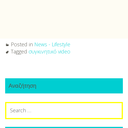
Posted in
News - Lifestyle
Tagged
συγκινητικό video
Post
Primary
navigation
Αναζήτηση
Sidebar
Search
for: