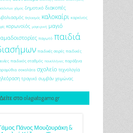
διακοπές
δημοτικό
ροϊόντων
γάμος
καλοκαίρι
μβολιασμός
καρκίνος
θηλασμός
μαγιό
κορωνοϊός
μαγειρική
φές
παιδιά
αμαδοιστορίες
παγωτό
διασήμων
παιδικές σειρές
παιδικές
αινίες
παιδικός σταθμός
παράξενα
πανελλήνιες
σχολείο
τεχνολογία
αραμύθια
σοκολάτα
ηλεόραση
τραγικό συμβάν
χειμώνας
Δείτε στο olagiatogamo.gr
Κόκκινο Κραγιόν Στο Γάμο
Λαμπερή Eπιδερμίδ