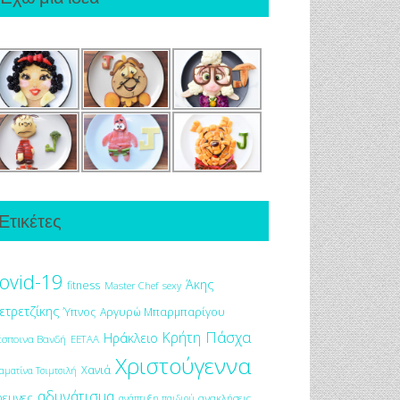
Ετικέτες
ovid-19
Άκης
fitness
Master Chef
sexy
ετρετζίκης
Ύπνος
Αργυρώ Μπαρμπαρίγου
Πάσχα
Κρήτη
Ηράκλειο
έσποινα Βανδή
ΕΕΤΑΑ
Χριστούγεννα
Χανιά
αματίνα Τσιμτσιλή
αδυνάτισμα
ρευνες
ανακλήσεις
ανάπτυξη παιδιού