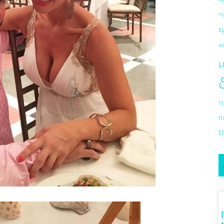
π
ε
κα
μ
τ
π
τ
δέες Για Νυφικό
Γάμος Πάνος Μουζουράκη &