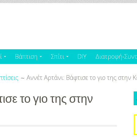
ί
Βάπτιση
Σπίτι
DIY
Διατροφή-Συντ
πτίσεις
Aννέτ Αρτάνι: Βάφτισε το γιο της στην 
ισε το γιο της στην
S
f