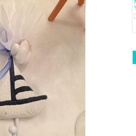
Μαριλού Κόζαρη - Έρχεται
Υπερπαραγωγή Στην Αίγινα