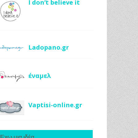
I don’t believe it
Ladopano.gr
έναμελ
Vaptisi-online.gr
Έχω μια ιδέα