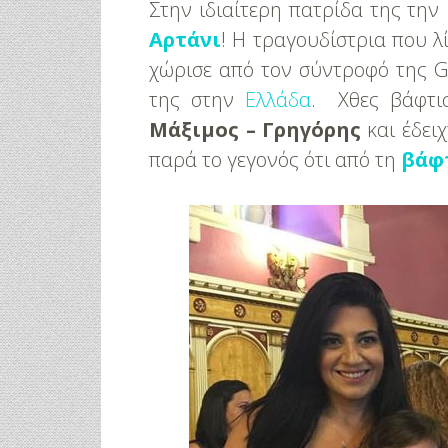
Στην ιδιαίτερη πατρίδα της την
Αρτάνι
! Η τραγουδίστρια που λ
χώρισε από τον σύντροφό της Gi
της στην
Ελλάδα
. Χθες βάφτι
Μάξιμος – Γρηγόρης
και έδει
παρά το γεγονός ότι από τη
βάφ