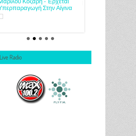
Μόνο Kίνηση!
Live Radio