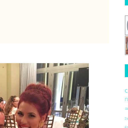
c
Π
Δ
Στ
έ