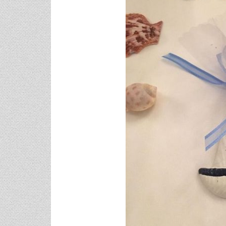
Για Όλα Τα Γούστα!
Μανικιούρ!