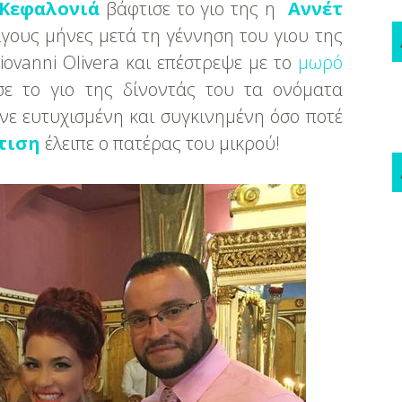
Κεφαλονιά
βάφτισε το γιο της η
Αννέτ
ίγους μήνες μετά τη γέννηση του γιου της
ovanni Olivera και επέστρεψε με το
μωρό
σε το γιο της δίνοντάς του τα ονόματα
χνε ευτυχισμένη και συγκινημένη όσο ποτέ
τιση
έλειπε ο πατέρας του μικρού!