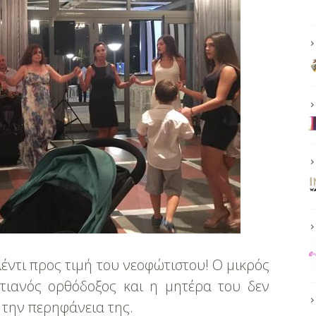
έντι προς τιμή του νεοφώτιστου! O μικρός
στιανός ορθόδοξος και η μητέρα του δεν
 την περηφάνεια της.