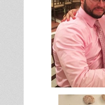
3 Προτάσεις Για Γαμήλιο Ταξίδι
Πρωτότυπες Ι