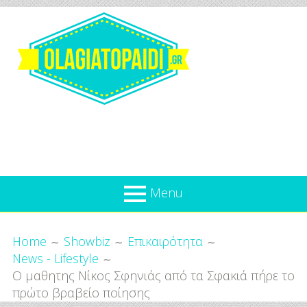
Skip
to
content
Olagiatopaidi.gr
Menu
Όλα
Breadcrumbs
What’s new
Home
Showbiz
Επικαιρότητα
Για
News - Lifestyle
Επικαιρότητα
το
Ο μαθητης Νίκος Σφηνιάς από τα Σφακιά πήρε το
Παιδί
Προσφορές
πρώτο βραβείο ποίησης