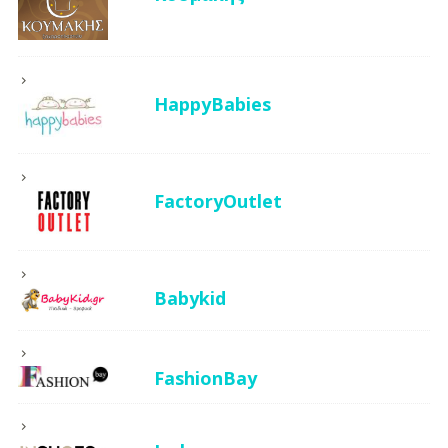
HappyBabies
FactoryOutlet
Babykid
FashionBay