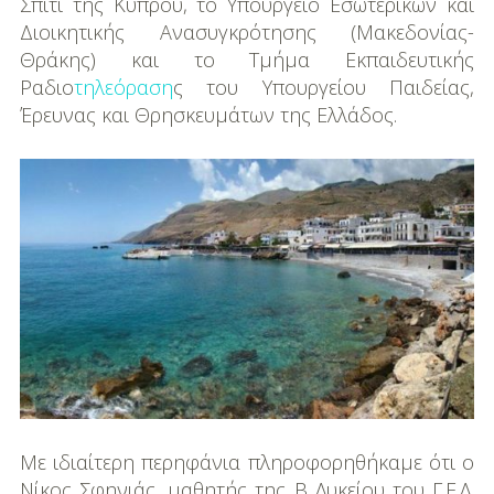
DIY
Σπίτι της Κύπρου, το Υπουργείο Εσωτερικών και
Διοικητικής Ανασυγκρότησης (Μακεδονίας-
Διατροφή-Συνταγές
Θράκης) και το Τμήμα Εκπαιδευτικής
Ραδιο
τηλεόραση
ς του Υπουργείου Παιδείας,
Συνταγές
Έρευνας και Θρησκευμάτων της Ελλάδος.
Συμβουλές
Διατροφής
Υγεία – Ψυχολογία
Με ιδιαίτερη περηφάνια πληροφορηθήκαμε ότι ο
Νίκος Σφηνιάς, μαθητής της Β Λυκείου του Γ.Ε.Λ.