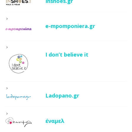
Inshoes.gr
e-mpomponiera.gr
I don’t believe it
Ladopano.gr
έναμελ