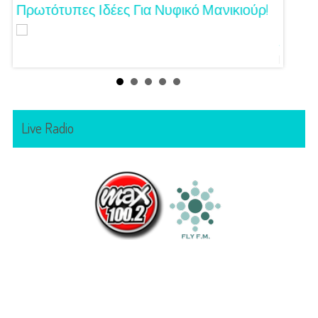
Τα
Πρωτότυπες Ιδέες Για Νυφικό Μανικιούρ!
Γάμος
Κόζαρ
Αίγινα
Live Radio