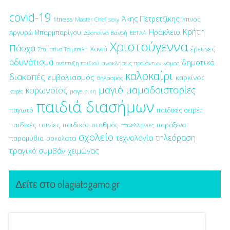
covid-19
Άκης Πετρετζίκης
fitness
Ύπνος
Master Chef
sexy
Κρήτη
Ηράκλειο
Αργυρώ Μπαρμπαρίγου
Δέσποινα Βανδή
ΕΕΤΑΑ
Χριστούγεννα
Πάσχα
έρευνες
Χανιά
Σταματίνα Τσιμτσιλή
αδυνάτισμα
δημοτικό
ανακλήσεις προϊόντων
γάμος
ανάπτυξη παιδιού
καλοκαίρι
διακοπές
εμβολιασμός
καρκίνος
θηλασμός
μαγιό
μαμαδοιστορίες
κορωνοϊός
μαγειρική
καφές
παιδιά διασήμων
παγωτό
παιδικές σειρές
παιδικές ταινίες
παιδικός σταθμός
παράξενα
πανελλήνιες
σχολείο
τηλεόραση
τεχνολογία
παραμύθια
σοκολάτα
τραγικό συμβάν
χειμώνας
Δείτε στο olagiatogamo.gr