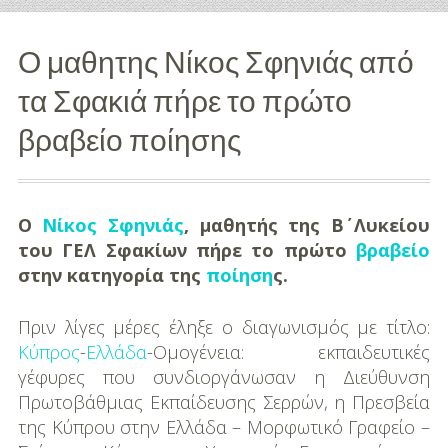
Διασκέδαση
Ο μαθητης Νίκος Σφηνιάς από
Εκπαίδευση
τα Σφακιά πήρε το πρώτο
Βάπτιση
βραβείο ποίησης
Οργάνωση
Βάπτισης
Ο
Νίκος Σφηνιάς
, μαθητής της Β΄ Λυκείου
Διάσημες
του ΓΕΛ Σφακίων πήρε το πρώτο
βραβείο
Βαπτίσεις
στην κατηγορία της
ποίηση
ς.
Σπίτι
Πριν λίγες μέρες έληξε ο διαγωνισμός με τίτλο:
Κύπρος
-
Ελλάδα
-Ομογένεια: εκπαιδευτικές
Παιδικό Δωμάτιο
γέφυρες που συνδιοργάνωσαν η Διεύθυνση
Πρωτοβάθμιας Εκπαίδευσης Σερρών, η Πρεσβεία
Deco
της Κύπρου στην Ελλάδα – Μορφωτικό Γραφείο –