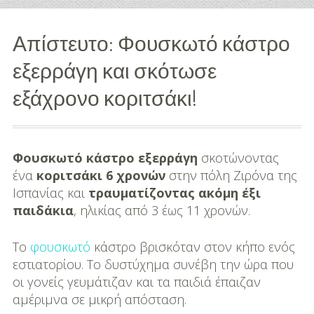
Διασκέδαση
Απίστευτο: Φουσκωτό κάστρο
Εκπαίδευση
εξερράγη και σκότωσε
Βάπτιση
εξάχρονο κοριτσάκι!
Οργάνωση
Βάπτισης
Φουσκωτό κάστρο εξερράγη
σκοτώνοντας
Διάσημες
ένα
κοριτσάκι 6 χρονών
στην πόλη Ζιρόνα της
Βαπτίσεις
Ισπανίας και
τραυματίζοντας ακόμη έξι
παιδάκια
, ηλικίας από 3 έως 11 χρονών.
Σπίτι
Το
φουσκωτό
κάστρο βρισκόταν στον κήπο ενός
Παιδικό Δωμάτιο
εστιατορίου. Το δυστύχημα συνέβη την ώρα που
οι γονείς γευμάτιζαν και τα παιδιά έπαιζαν
Deco
αμέριμνα σε μικρή απόσταση.