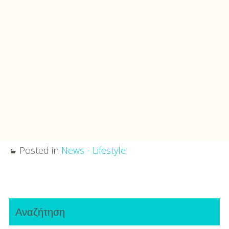
Posted in
News - Lifestyle
Post
Primary
navigation
Αναζήτηση
Sidebar