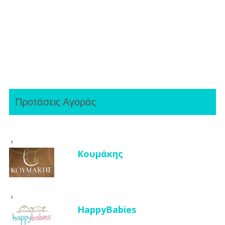
Προτάσεις Αγοράς
Κουμάκης
HappyBabies