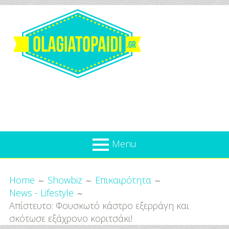
Skip
to
content
Olagiatopaidi.gr
Menu
Όλα
Breadcrumbs
What’s new
Home
Showbiz
Επικαιρότητα
Για
News - Lifestyle
Επικαιρότητα
το
Απίστευτο: Φουσκωτό κάστρο εξερράγη και
Παιδί
Προσφορές
σκότωσε εξάχρονο κοριτσάκι!