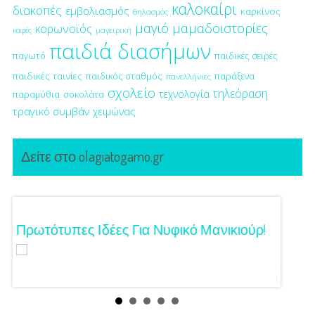
καλοκαίρι
διακοπές
εμβολιασμός
καρκίνος
θηλασμός
μαγιό
μαμαδοιστορίες
κορωνοϊός
μαγειρική
καφές
παιδιά διασήμων
παγωτό
παιδικές σειρές
παιδικές ταινίες
παιδικός σταθμός
παράξενα
πανελλήνιες
σχολείο
τηλεόραση
τεχνολογία
παραμύθια
σοκολάτα
τραγικό συμβάν
χειμώνας
Δείτε στο olagiatogamo.gr
Τα
Πρωτότυπες Ιδέες Για Νυφικό Μανικιούρ!
Γάμος
Κόζαρ
Αίγινα