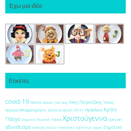
Έχω μια ιδέα
Ετικέτες
covid-19
Άκης Πετρετζίκης
fitness
Ύπνος
Master Chef
sexy
Κρήτη
Ηράκλειο
Αργυρώ Μπαρμπαρίγου
Δέσποινα Βανδή
ΕΕΤΑΑ
Χριστούγεννα
Πάσχα
έρευνες
Χανιά
Σταματίνα Τσιμτσιλή
αδυνάτισμα
δημοτικό
ανακλήσεις προϊόντων
γάμος
ανάπτυξη παιδιού