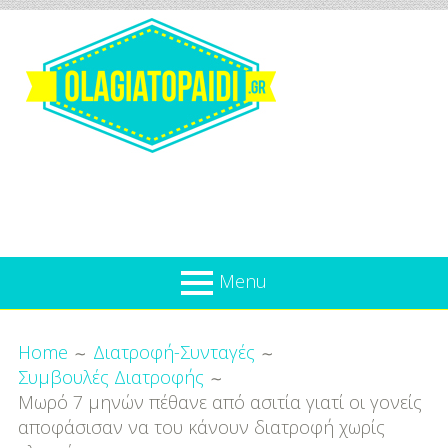
Skip
to
content
Olagiatopaidi.gr
Menu
Όλα
Breadcrumbs
What’s new
Home
Διατροφή-Συνταγές
Για
Συμβουλές Διατροφής
Επικαιρότητα
το
Μωρό 7 μηνών πέθανε από ασιτία γιατί οι γονείς
Παιδί
Προσφορές
αποφάσισαν να του κάνουν διατροφή χωρίς