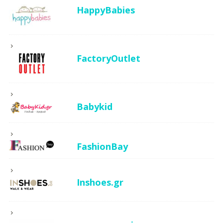
HappyBabies
FactoryOutlet
Babykid
FashionBay
Inshoes.gr