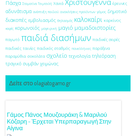
Χριστούγεννα
Πάσχα
έρευνες
Χανιά
Σταματίνα Τσιμτσιλή
αδυνάτισμα
δημοτικό
ανακλήσεις προϊόντων
γάμος
ανάπτυξη παιδιού
καλοκαίρι
διακοπές
εμβολιασμός
καρκίνος
θηλασμός
μαγιό
μαμαδοιστορίες
κορωνοϊός
μαγειρική
καφές
παιδιά διασήμων
παγωτό
παιδικές σειρές
παιδικές ταινίες
παιδικός σταθμός
παράξενα
πανελλήνιες
σχολείο
τηλεόραση
τεχνολογία
παραμύθια
σοκολάτα
τραγικό συμβάν
χειμώνας
Δείτε στο olagiatogamo.gr
!
Γάμος Πάνος Μουζουράκη & Μαριλού
Κόκκι
Κόζαρη - Έρχεται Υπερπαραγωγή Στην
Αίγινα