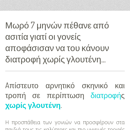
Διασκέδαση
Μωρό 7 μηνών πέθανε από
Εκπαίδευση
ασιτία γιατί οι γονείς
Βάπτιση
αποφάσισαν να του κάνουν
Οργάνωση
διατροφή χωρίς γλουτένη…
Βάπτισης
Διάσημες
Βαπτίσεις
Aπίστευτο αρνητικό σκηνικό και
Σπίτι
τροπή σε περίπτωση
διατροφή
ς
χωρίς γλουτένη
.
Παιδικό Δωμάτιο
Deco
Η προσπάθεια των γονιών να προσφέρουν στα
παιδιά τους τις καλύτερες και πιο υγιεινές τροφές