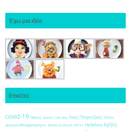
Έχω μια ιδέα
Ετικέτες
covid-19
Άκης Πετρετζίκης
fitness
Ύπνος
Master Chef
sexy
Κρήτη
Ηράκλειο
Αργυρώ Μπαρμπαρίγου
Δέσποινα Βανδή
ΕΕΤΑΑ