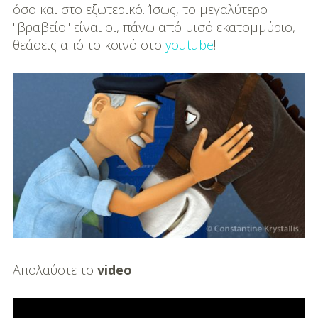
DIY
όσο και στο εξωτερικό. Ίσως, το μεγαλύτερο
"βραβείο" είναι οι, πάνω από μισό εκατομμύριο,
Διατροφή-Συνταγές
θεάσεις από το κοινό στο
youtube
!
Συνταγές
Συμβουλές
Διατροφής
Υγεία – Ψυχολογία
Απολαύστε το
video