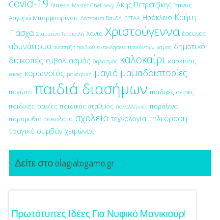
covid-19
Άκης Πετρετζίκης
fitness
Ύπνος
Master Chef
sexy
Κρήτη
Ηράκλειο
Αργυρώ Μπαρμπαρίγου
Δέσποινα Βανδή
ΕΕΤΑΑ
Χριστούγεννα
Πάσχα
έρευνες
Χανιά
Σταματίνα Τσιμτσιλή
αδυνάτισμα
δημοτικό
ανακλήσεις προϊόντων
γάμος
ανάπτυξη παιδιού
καλοκαίρι
διακοπές
εμβολιασμός
καρκίνος
θηλασμός
μαγιό
μαμαδοιστορίες
κορωνοϊός
μαγειρική
καφές
παιδιά διασήμων
παγωτό
παιδικές σειρές
παιδικές ταινίες
παιδικός σταθμός
παράξενα
πανελλήνιες
σχολείο
τηλεόραση
τεχνολογία
παραμύθια
σοκολάτα
τραγικό συμβάν
χειμώνας
Δείτε στο olagiatogamo.gr
Τα
Πρωτότυπες Ιδέες Για Νυφικό Μανικιούρ!
Γάμος