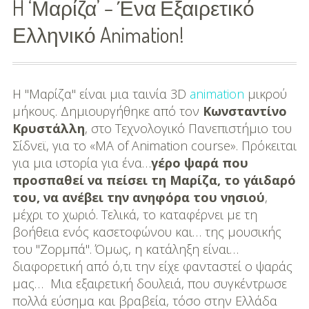
H ‘Μαρίζα’ – Ένα Εξαιρετικό
Διασκέδαση
Ελληνικό Animation!
Εκπαίδευση
Βάπτιση
Η "Μαρίζα" είναι μια ταινία 3D
animation
μικρού
μήκους. Δημιουργήθηκε από τον
Κωνσταντίνο
Οργάνωση
Κρυστάλλη
, στο Τεχνολογικό Πανεπιστήμιο του
Βάπτισης
Σίδνεϊ, για το «MA of Animation course». Πρόκειται
για μια ιστορία για ένα…
γέρο ψαρά που
Διάσημες
προσπαθεί να πείσει τη Μαρίζα, το γάιδαρό
Βαπτίσεις
του, να ανέβει την ανηφόρα του νησιού
,
μέχρι το χωριό. Τελικά, το καταφέρνει με τη
Σπίτι
βοήθεια ενός κασετοφώνου και… της μουσικής
Παιδικό Δωμάτιο
του "Ζορμπά". Όμως, η κατάληξη είναι…
διαφορετική από ό,τι την είχε φανταστεί ο ψαράς
Deco
μας… Μια εξαιρετική δουλειά, που συγκέντρωσε
πολλά εύσημα και βραβεία, τόσο στην Ελλάδα