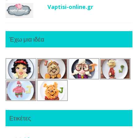
Vaptisi-online.gr
Έχω μια ιδέα
Ετικέτες