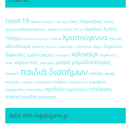
covid-19
Άκης Πετρετζίκης
fitness
Ύπνος
Master Chef
sexy
Κρήτη
Ηράκλειο
Αργυρώ Μπαρμπαρίγου
Δέσποινα Βανδή
ΕΕΤΑΑ
Χριστούγεννα
Πάσχα
έρευνες
Χανιά
Σταματίνα Τσιμτσιλή
αδυνάτισμα
δημοτικό
ανακλήσεις προϊόντων
γάμος
ανάπτυξη παιδιού
καλοκαίρι
διακοπές
εμβολιασμός
καρκίνος
θηλασμός
μαγιό
μαμαδοιστορίες
κορωνοϊός
μαγειρική
καφές
παιδιά διασήμων
παγωτό
παιδικές σειρές
παιδικές ταινίες
παιδικός σταθμός
παράξενα
πανελλήνιες
σχολείο
τηλεόραση
τεχνολογία
παραμύθια
σοκολάτα
τραγικό συμβάν
χειμώνας
Δείτε στο olagiatogamo.gr