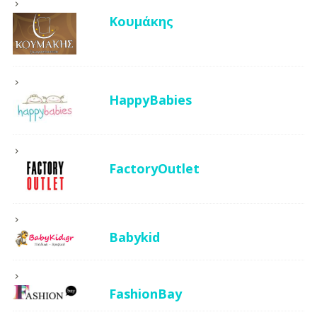
Κουμάκης
HappyBabies
FactoryOutlet
Babykid
FashionBay