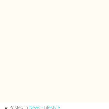
DIY
Διατροφή-Συνταγές
Συνταγές
Συμβουλές
Διατροφής
Υγεία – Ψυχολογία
Posted in
News - Lifestyle