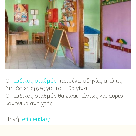
Μουσική
Διασκέδαση
Εκπαίδευση
Βάπτιση
Οργάνωση
Βάπτισης
Διάσημες
Ο
παιδικός σταθμός
περιμένει οδηγίες από τις
Βαπτίσεις
δημόσιες αρχές για το τι θα γίνει.
Ο παιδικός σταθμός θα είναι πάντως και αύριο
Σπίτι
κανονικά ανοιχτός.
Παιδικό Δωμάτιο
Πηγή:
iefimerida.gr
Deco