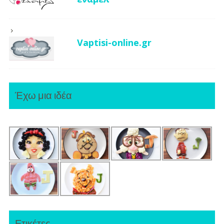
Vaptisi-online.gr
Έχω μια ιδέα
Ετικέτες