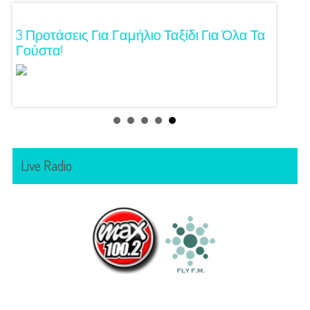
ση!
3 Προτάσεις Για Γαμήλιο Ταξίδι Για Όλα Τα
Πρωτό
Γούστα!
Live Radio