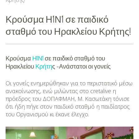
-
Προτάσεις Αγοράς
Κρούσμα Η1Ν1 σε παιδικό
Family
σταθμό του Ηρακλείου Κρήτης!
Εγκυμοσύνη
Μαμά
Κρούσμα
Η1Ν1
σε παιδικό σταθμό του
Ηρακλείου
Κρήτη
ς -Ανάστατοι οι γονείς
Μπαμπάς
Οι γονείς ενημερώθηκαν για το περιστατικό μέσω
Μωρό
ανακοίνωσης, ενώ μιλώντας στο cretalive η
Παιδί
πρόεδρος του ΔΟΠΑΦΜΑΗ, Μ. Κασωτάκη τόνισε
ότι ήδη πήγε στον παιδικό σταθμό η παιδίατρος
Παιδικό Πάρτι
του Οργανισμού κι έκανε έλεγχο.
Παιδικό Παιχνίδι