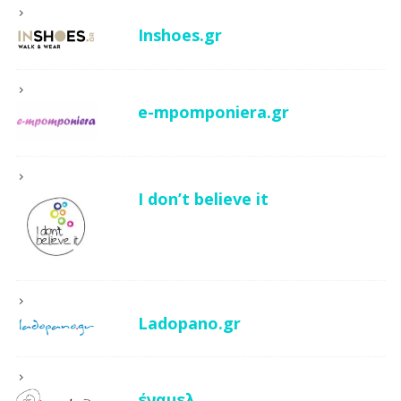
Inshoes.gr
e-mpomponiera.gr
I don’t believe it
Ladopano.gr
έναμελ