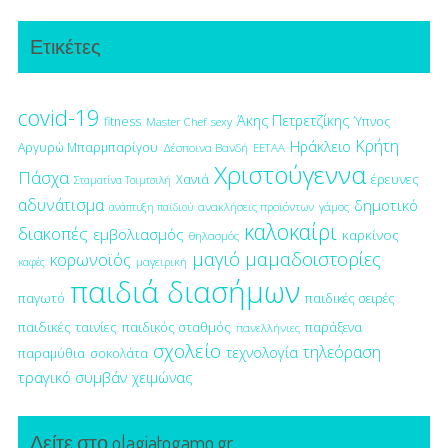
Ετικέτες
covid-19
Άκης Πετρετζίκης
fitness
Ύπνος
Master Chef
sexy
Κρήτη
Ηράκλειο
Αργυρώ Μπαρμπαρίγου
Δέσποινα Βανδή
ΕΕΤΑΑ
Χριστούγεννα
Πάσχα
έρευνες
Χανιά
Σταματίνα Τσιμτσιλή
αδυνάτισμα
δημοτικό
ανακλήσεις προϊόντων
γάμος
ανάπτυξη παιδιού
καλοκαίρι
διακοπές
εμβολιασμός
καρκίνος
θηλασμός
μαγιό
μαμαδοιστορίες
κορωνοϊός
μαγειρική
καφές
παιδιά διασήμων
παγωτό
παιδικές σειρές
παιδικές ταινίες
παιδικός σταθμός
παράξενα
πανελλήνιες
σχολείο
τηλεόραση
τεχνολογία
παραμύθια
σοκολάτα
τραγικό συμβάν
χειμώνας
Δείτε στο olagiatogamo.gr