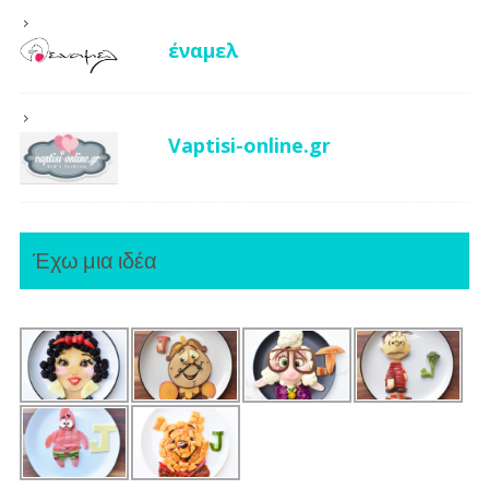
έναμελ
Vaptisi-online.gr
Έχω μια ιδέα