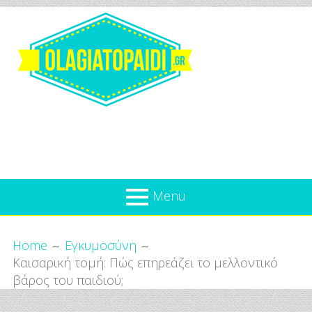
Skip
to
content
Olagiatopaidi.gr
Menu
Όλα
Breadcrumbs
What’s new
Home
Εγκυμοσύνη
Για
Καισαρική τομή: Πώς επηρεάζει το μελλοντικό
Επικαιρότητα
το
βάρος του παιδιού;
Παιδί
Προσφορές