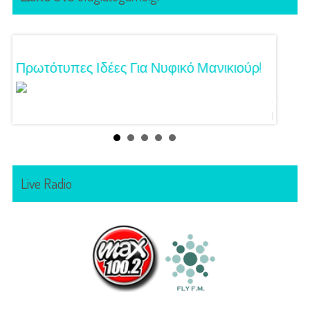
Τα
Πρωτότυπες Ιδέες Για Νυφικό Μανικιούρ!
Γάμος
Κόζαρ
Αίγινα
Live Radio