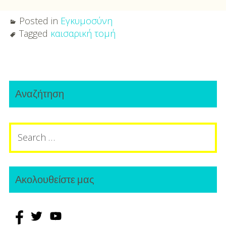
Posted in
Εγκυμοσύνη
Tagged
καισαρική τομή
Post
Primary
navigation
Αναζήτηση
Sidebar
Search
for:
Ακολουθείστε μας