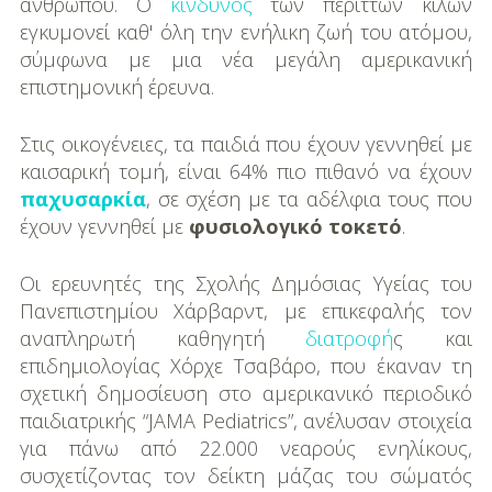
DIY
ανθρώπου. Ο
κίνδυνος
των περιττών κιλών
εγκυμονεί καθ' όλη την ενήλικη ζωή του ατόμου,
Διατροφή-Συνταγές
σύμφωνα με μια νέα μεγάλη αμερικανική
επιστημονική έρευνα.
Συνταγές
Στις οικογένειες, τα παιδιά που έχουν γεννηθεί με
Συμβουλές
καισαρική τομή, είναι 64% πιο πιθανό να έχουν
Διατροφής
παχυσαρκία
, σε σχέση με τα αδέλφια τους που
έχουν γεννηθεί με
φυσιολογικό τοκετό
.
Υγεία – Ψυχολογία
Οι ερευνητές της Σχολής Δημόσιας Υγείας του
Πανεπιστημίου Χάρβαρντ, με επικεφαλής τον
αναπληρωτή καθηγητή
διατροφή
ς και
επιδημιολογίας Χόρχε Τσαβάρο, που έκαναν τη
σχετική δημοσίευση στο αμερικανικό περιοδικό
παιδιατρικής “JAMA Pediatrics”, ανέλυσαν στοιχεία
για πάνω από 22.000 νεαρούς ενηλίκους,
συσχετίζοντας τον δείκτη μάζας του σώματός