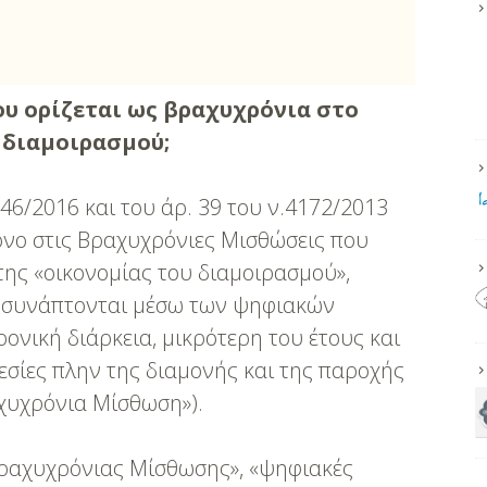
ου ορίζεται ως βραχυχρόνια στο
 διαμοιρασμού;
446/2016 και του άρ. 39 του ν.4172/2013
όνο στις Βραχυχρόνιες Μισθώσεις που
της «οικονομίας του διαμοιρασμού»,
 συνάπτονται μέσω των ψηφιακών
ονική διάρκεια, μικρότερη του έτους και
εσίες πλην της διαμονής και της παροχής
χυχρόνια Μίσθωση»).
«Βραχυχρόνιας Μίσθωσης», «ψηφιακές