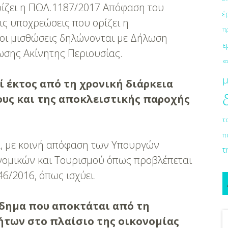
 ορίζει η ΠΟΛ.1187/2017 Απόφαση του
έ
τις υποχρεώσεις που ορίζει η
π
 οι μισθώσεις δηλώνονται με Δήλωση
ε
σης Ακίνητης Περιουσίας.
κα
μ
ί έκτος από τη χρονική διάρκεια
ους και της αποκλειστικής παροχής
τ
π
κά, με κοινή απόφαση των Υπουργών
τ
νομικών και Τουρισμού όπως προβλέπεται
46/2016, όπως ισχύει.
όδημα που αποκτάται από τη
των στο πλαίσιο της οικονομίας