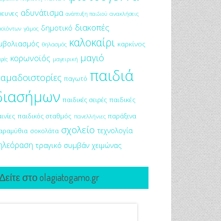
αδυνάτισμα
ρευνες
ανακλήσεις
ανάπτυξη παιδιού
διακοπές
δημοτικό
ροϊόντων
γάμος
καλοκαίρι
μβολιασμός
καρκίνος
θηλασμός
μαγιό
κορωνοϊός
μαγειρική
φές
παιδιά
αμαδοιστορίες
παγωτό
διασήμων
παιδικές σειρές
παιδικές
αινίες
παιδικός σταθμός
παράξενα
πανελλήνιες
σχολείο
τεχνολογία
αραμύθια
σοκολάτα
ηλεόραση
τραγικό συμβάν
χειμώνας
Δείτε στο olagiatogamo.gr