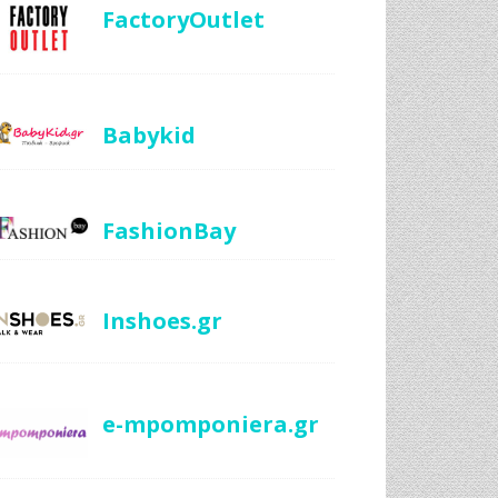
FactoryOutlet
Babykid
FashionBay
Inshoes.gr
e-mpomponiera.gr