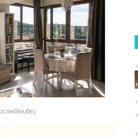
οι ακόλουθες: