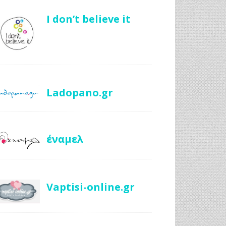
I don’t believe it
Ladopano.gr
έναμελ
Vaptisi-online.gr