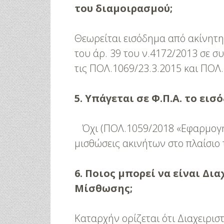
3 Προτάσεις Γ
του διαμοιρασμού;
Για Όλα Τα Γ
Θεωρείται εισόδημα από ακίνητη 
του άρ. 39 του ν.4172/2013 σε σ
τις ΠΟΛ.1069/23.3.2015 και ΠΟΛ
5. Υπάγεται σε Φ.Π.Α. το ε
Όχι (ΠΟΛ.1059/2018 «Εφαρμογή
μισθώσεις ακινήτων στο πλαίσιο 
6. Ποιος μπορεί να είναι Δ
Μίσθωσης;
Καταρχήν ορίζεται ότι Διαχειρι