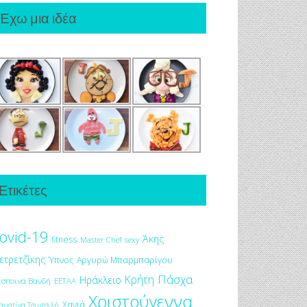
Έχω μια ιδέα
Ετικέτες
ovid-19
Άκης
fitness
Master Chef
sexy
ετρετζίκης
Ύπνος
Αργυρώ Μπαρμπαρίγου
Πάσχα
Κρήτη
Ηράκλειο
έσποινα Βανδή
ΕΕΤΑΑ
Χριστούγεννα
Χανιά
αματίνα Τσιμτσιλή