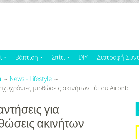
ί
Βάπτιση
Σπίτι
DIY
Διατροφή-Συντ
α
News - Lifestyle
ραχυχρόνιες μισθώσεις ακινήτων τύπου Airbnb
ντήσεις για
θώσεις ακινήτων
S
f