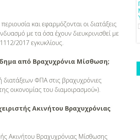
ια Γαμήλιο Ταξίδι
Πρωτότυπες Ιδέες Για Νυφικό
ούστα!
Μανικιούρ!
περιουσία και εφαρμόζονται οι διατάξεις
υνδυασμό με τα όσα έχουν διευκρινισθεί με
.1112/2017 εγκυκλίους.
ισόδημα από Βραχυχρόνια Μίσθωση;
 διατάξεων ΦΠΑ στις βραχυχρόνιες
της οικονομίας του διαμοιρασμού»).
ιαχειριστής Ακινήτου Βραχυχρόνιας
στής Ακινήτου Βραχυχρόνιας Μίσθωσης