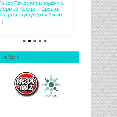
Γάμος Πάνος Μουζουράκη &
Κόκκινο Κραγιόν Στ
Μαριλού Κόζαρη - Έρχεται
Υπερπαραγωγή Στην Αίγινα
Live Radio