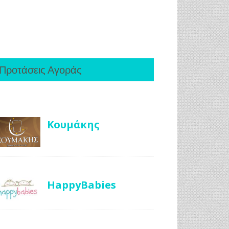
Προτάσεις Αγοράς
Κουμάκης
HappyBabies