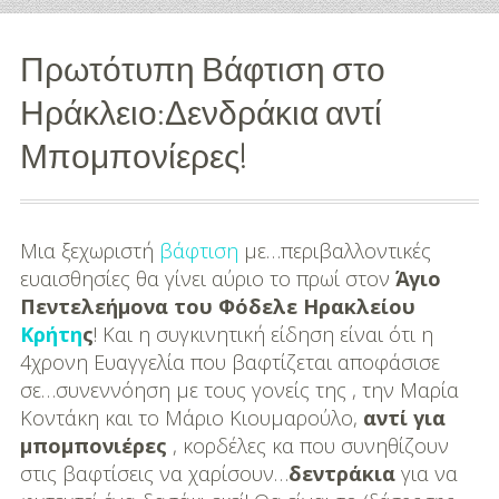
Διασκέδαση
Πρωτότυπη Βάφτιση στο
Εκπαίδευση
Ηράκλειο:Δενδράκια αντί
Βάπτιση
Μπομπονίερες!
Οργάνωση
Βάπτισης
Μια ξεχωριστή
βάφτιση
με…περιβαλλοντικές
Διάσημες
ευαισθησίες θα γίνει αύριο το πρωί στον
Άγιο
Βαπτίσεις
Πεντελεήμονα του Φόδελε Ηρακλείου
Κρήτη
ς
! Και η συγκινητική είδηση είναι ότι η
Σπίτι
4χρονη Ευαγγελία που βαφτίζεται αποφάσισε
σε…συνεννόηση με τους γονείς της , την Μαρία
Παιδικό Δωμάτιο
Κοντάκη και το Μάριο Κιουμαρούλο,
αντί για
μπομπονιέρες
, κορδέλες κα που συνηθίζουν
Deco
στις βαφτίσεις να χαρίσουν…
δεντράκια
για να