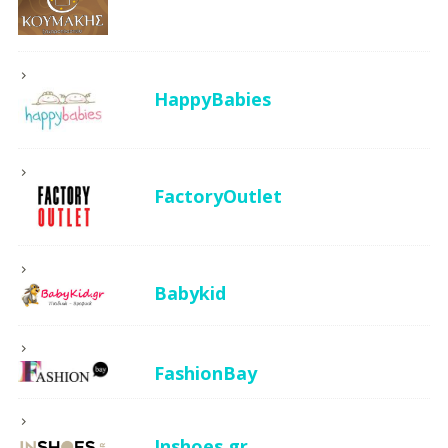
HappyBabies
FactoryOutlet
Babykid
FashionBay
Inshoes.gr