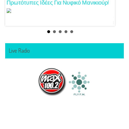
Τα
Πρωτότυπες Ιδέες Για Νυφικό Μανικιούρ!
Γάμος
Κόζαρ
Αίγινα
Live Radio