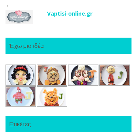
Vaptisi-online.gr
Έχω μια ιδέα
Ετικέτες