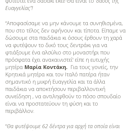
φυτευτεί ένα δασάκι εκεί! Θα είναι το
‘δάσος της
DIY
Ευαγγελίας”!
Διατροφή-Συνταγές
“Αποφασίσαμε να μην κάνουμε τα συνηθισμένα,
Συνταγές
που στο τέλος δεν αφήνουν και τίποτα. Είπαμε να
δώσουμε στα παιδάκια κι όσους έρθουν τη χαρά
Συμβουλές
να φυτέψουν το δικό τους δεντράκι για να
Διατροφής
φτιάξουμε ένα αλσύλιο στο μοναστήρι που
πρόσφατα έχει ανακαινιστεί' είπε η ευτυχής
Υγεία – Ψυχολογία
μητέρα
Μαρία Κοντάκη.
Για τους γονείς, την
Κρητικιά μητέρα και τον Ιταλό πατέρα ήταν
σημαντικό η μικρή Ευαγγελία και τα άλλα
παιδάκια να αποκτήσουν περιβαλλοντική
συνείδηση , να αντιληφθούν το πόσο σπουδαίο
είναι να προστατεύουν τη φύση και το
περιβάλλον.
“
Θα φυτέψουμε 62 δέντρα για αρχή τα οποία είναι