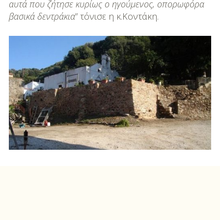
αυτά που ζήτησε κυρίως ο ηγούμενος, οπορωφόρα
βασικά δεντράκια
” τόνισε η κ.Κοντάκη.