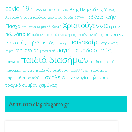
covid-19
Άκης Πετρετζίκης
fitness
Ύπνος
Master Chef
sexy
Κρήτη
Ηράκλειο
Αργυρώ Μπαρμπαρίγου
Δέσποινα Βανδή
ΕΕΤΑΑ
Χριστούγεννα
Πάσχα
έρευνες
Χανιά
Σταματίνα Τσιμτσιλή
αδυνάτισμα
δημοτικό
ανακλήσεις προϊόντων
γάμος
ανάπτυξη παιδιού
καλοκαίρι
διακοπές
εμβολιασμός
καρκίνος
θηλασμός
μαγιό
μαμαδοιστορίες
κορωνοϊός
μαγειρική
καφές
παιδιά διασήμων
παγωτό
παιδικές σειρές
παιδικές ταινίες
παιδικός σταθμός
παράξενα
πανελλήνιες
σχολείο
τηλεόραση
τεχνολογία
παραμύθια
σοκολάτα
τραγικό συμβάν
χειμώνας
Δείτε στο olagiatogamo.gr