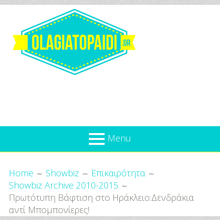
Skip
to
content
Olagiatopaidi.gr
Menu
Όλα
Breadcrumbs
What’s new
Home
Showbiz
Επικαιρότητα
Για
Showbiz Archive 2010-2015
Επικαιρότητα
το
Πρωτότυπη Βάφτιση στο Ηράκλειο:Δενδράκια
Παιδί
Προσφορές
αντί Μπομπονίερες!