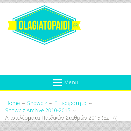
Skip
to
content
Olagiatopaidi.gr
Menu
Όλα
Breadcrumbs
What’s new
Home
Showbiz
Επικαιρότητα
Για
Showbiz Archive 2010-2015
Επικαιρότητα
το
Αποτελέσματα Παιδικών Σταθμών 2013 (ΕΣΠΑ)
Παιδί
Προσφορές