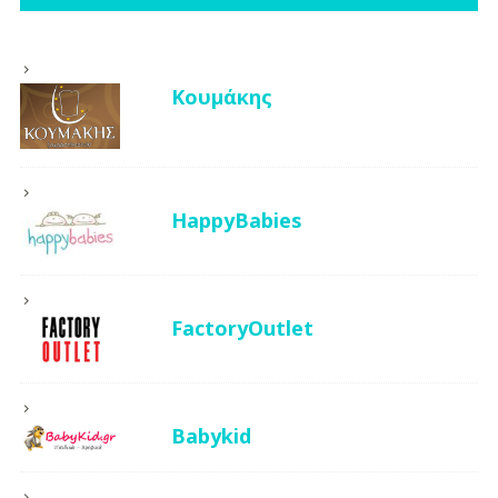
Κουμάκης
HappyBabies
FactoryOutlet
Babykid