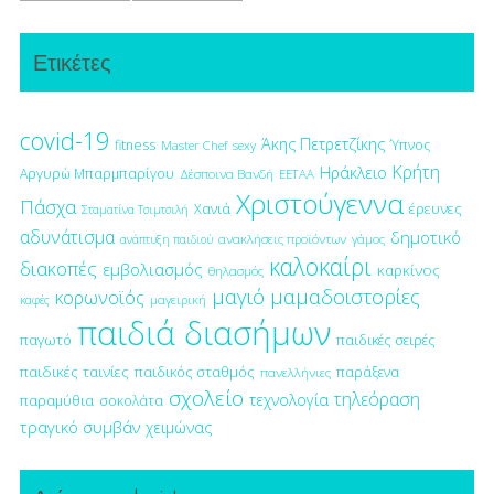
Ετικέτες
covid-19
Άκης Πετρετζίκης
fitness
Ύπνος
Master Chef
sexy
Κρήτη
Ηράκλειο
Αργυρώ Μπαρμπαρίγου
Δέσποινα Βανδή
ΕΕΤΑΑ
Χριστούγεννα
Πάσχα
έρευνες
Χανιά
Σταματίνα Τσιμτσιλή
αδυνάτισμα
δημοτικό
ανακλήσεις προϊόντων
γάμος
ανάπτυξη παιδιού
καλοκαίρι
διακοπές
εμβολιασμός
καρκίνος
θηλασμός
μαγιό
μαμαδοιστορίες
κορωνοϊός
μαγειρική
καφές
παιδιά διασήμων
παγωτό
παιδικές σειρές
παιδικές ταινίες
παιδικός σταθμός
παράξενα
πανελλήνιες
σχολείο
τηλεόραση
τεχνολογία
παραμύθια
σοκολάτα
τραγικό συμβάν
χειμώνας