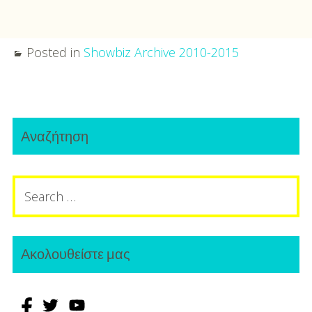
Posted in
Showbiz Archive 2010-2015
Post
Primary
navigation
Αναζήτηση
Sidebar
Search
for:
Ακολουθείστε μας