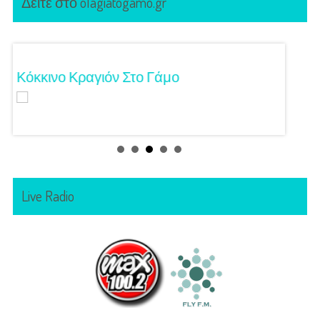
Δείτε στο olagiatogamo.gr
Κόκκινο Κραγιόν Στο Γάμο
Λαμπε
Live Radio