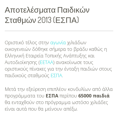
Αποτελέσματα Παιδικών
Διασκέδαση
Σταθμών 2013 (ΕΣΠΑ)
Εκπαίδευση
Βάπτιση
Οριστικό τέλος στην
αγωνία
χιλιάδων
Οργάνωση
οικογενειών δόθηκε σήμερα το βράδυ καθώς η
Βάπτισης
Ελληνική Εταιρεία Τοπικής Ανάπτυξης και
Αυτοδιοίκησης (
ΕΕΤΑΑ
) ανακοίνωσε τους
Διάσημες
οριστικούς πίνακες για την ένταξη παιδιών στους
Βαπτίσεις
παιδικούς σταθμούς
ΕΣΠΑ
.
Σπίτι
Μετά την εξεύρεση επιπλέον κονδυλίων από άλλα
Παιδικό Δωμάτιο
προγράμματα του
ΕΣΠΑ
περίπου
65000 παιδιά
θα ενταχθούν στο πρόγραμμα ωστόσο χιλιάδες
Deco
είναι αυτά που θα μείνουν απέξω.