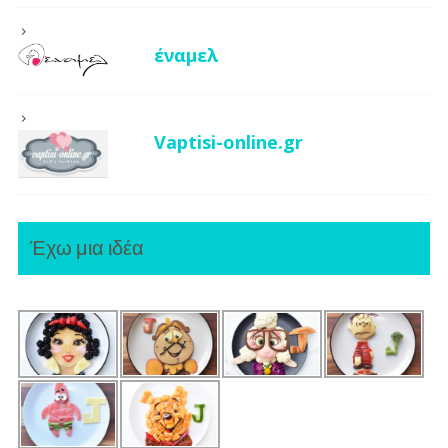
έναμελ
Vaptisi-online.gr
Έχω μια ιδέα