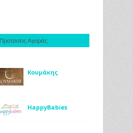
Προτάσεις Αγοράς
Κουμάκης
HappyBabies