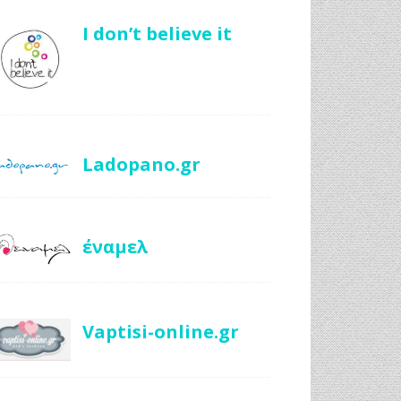
I don’t believe it
Ladopano.gr
έναμελ
Vaptisi-online.gr