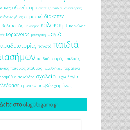
αδυνάτισμα
ρευνες
ανακλήσεις
ανάπτυξη παιδιού
διακοπές
δημοτικό
ροϊόντων
γάμος
καλοκαίρι
μβολιασμός
καρκίνος
θηλασμός
μαγιό
κορωνοϊός
μαγειρική
φές
παιδιά
αμαδοιστορίες
παγωτό
διασήμων
παιδικές σειρές
παιδικές
αινίες
παιδικός σταθμός
παράξενα
πανελλήνιες
σχολείο
τεχνολογία
αραμύθια
σοκολάτα
ηλεόραση
τραγικό συμβάν
χειμώνας
Δείτε στο olagiatogamo.gr