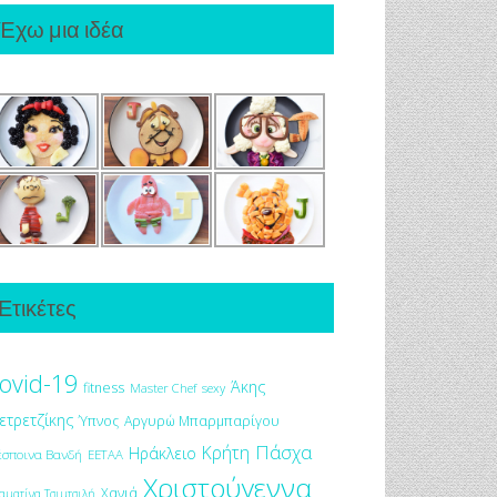
Έχω μια ιδέα
Ετικέτες
ovid-19
Άκης
fitness
Master Chef
sexy
ετρετζίκης
Ύπνος
Αργυρώ Μπαρμπαρίγου
Πάσχα
Κρήτη
Ηράκλειο
έσποινα Βανδή
ΕΕΤΑΑ
Χριστούγεννα
Χανιά
αματίνα Τσιμτσιλή