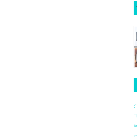
c
Π
Δ
Στ