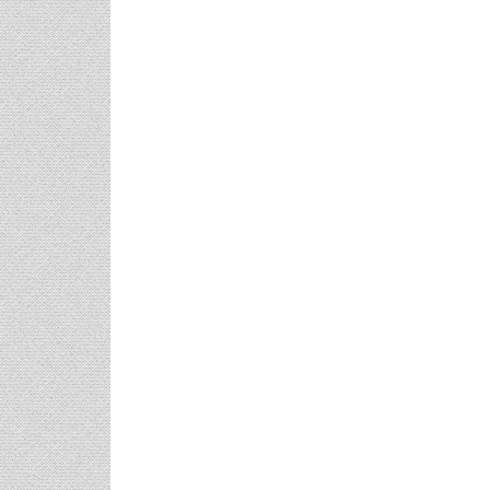
αξίδι
Πρωτότυπες Ιδέες Για Νυφικό
Γάμος Πάνος
Μανικιούρ!
Μαριλού Κόζ
Υπερπαραγωγ