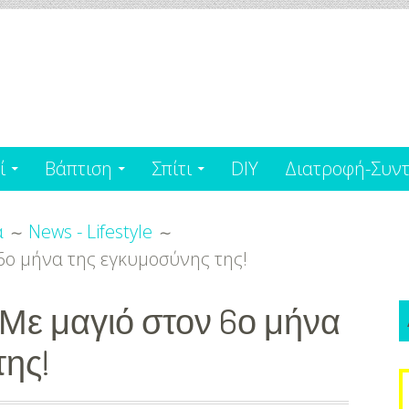
ί
Βάπτιση
Σπίτι
DIY
Διατροφή-Συντ
α
News - Lifestyle
6ο μήνα της εγκυμοσύνης της!
 Με μαγιό στον 6ο μήνα
της!
S
f