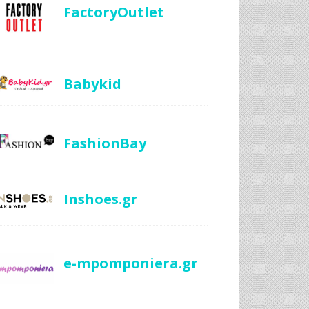
FactoryOutlet
Babykid
FashionBay
Inshoes.gr
e-mpomponiera.gr