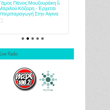
Γάμος Πάνος Μουζουράκη &
Κόκκινο Κραγιόν Στ
Μαριλού Κόζαρη - Έρχεται
Υπερπαραγωγή Στην Αίγινα
Live Radio