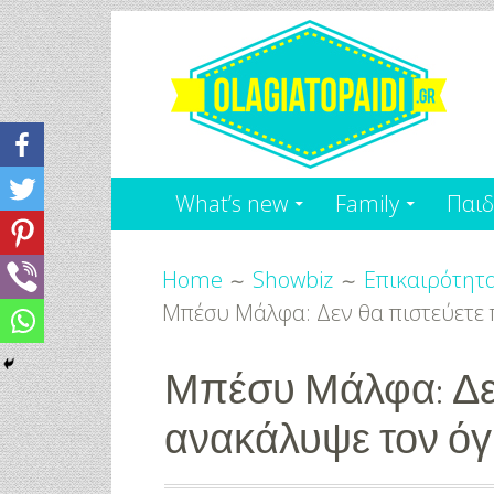
Skip
to
content
Olagiatopaidi.gr
Όλα
What’s new
Family
Παιδ
Για
Breadcrumbs
το
Home
Showbiz
Επικαιρότητ
Μπέσυ Μάλφα: Δεν θα πιστεύετε 
Παιδί
-
Μπέσυ Μάλφα: Δε
ανακάλυψε τον όγ