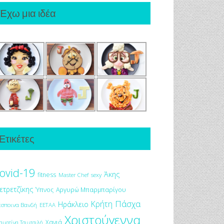
Έχω μια ιδέα
Ετικέτες
ovid-19
Άκης
fitness
Master Chef
sexy
ετρετζίκης
Ύπνος
Αργυρώ Μπαρμπαρίγου
Πάσχα
Κρήτη
Ηράκλειο
έσποινα Βανδή
ΕΕΤΑΑ
Χριστούγεννα
Χανιά
αματίνα Τσιμτσιλή