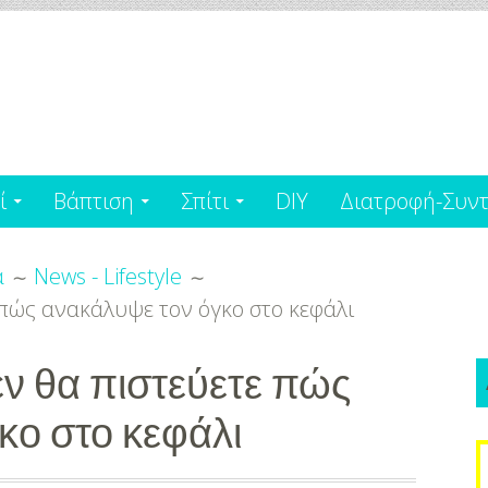
ί
Βάπτιση
Σπίτι
DIY
Διατροφή-Συντ
α
News - Lifestyle
πώς ανακάλυψε τον όγκο στο κεφάλι
ν θα πιστεύετε πώς
κο στο κεφάλι
S
f