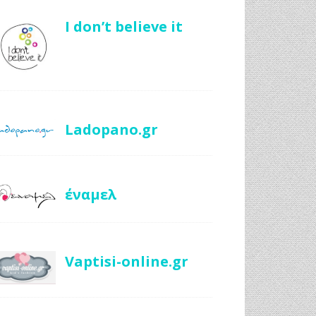
I don’t believe it
Ladopano.gr
έναμελ
Vaptisi-online.gr