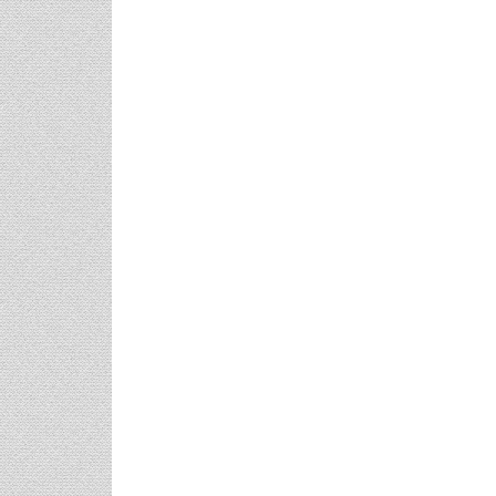
3 Προτάσεις Γ
Για Όλα Τα Γ