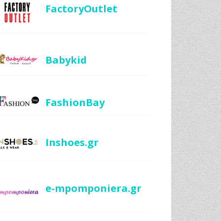
FactoryOutlet
Babykid
FashionBay
Inshoes.gr
e-mpomponiera.gr