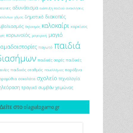
αδυνάτισμα
ρευνες
ανακλήσεις
ανάπτυξη παιδιού
διακοπές
δημοτικό
ροϊόντων
γάμος
καλοκαίρι
μβολιασμός
καρκίνος
θηλασμός
μαγιό
κορωνοϊός
μαγειρική
φές
παιδιά
αμαδοιστορίες
παγωτό
διασήμων
παιδικές σειρές
παιδικές
αινίες
παιδικός σταθμός
παράξενα
πανελλήνιες
σχολείο
τεχνολογία
αραμύθια
σοκολάτα
ηλεόραση
τραγικό συμβάν
χειμώνας
Δείτε στο olagiatogamo.gr