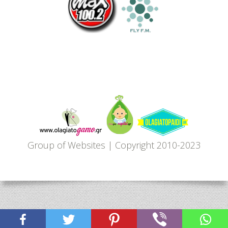
Όλα
Για
το
Group of Websites | Copyright 2010-2023
Παιδί
-
Πώς
μεγαλώνουμε,
δημιουργούμε,