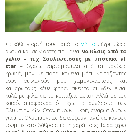
DIY
Διατροφή-Συνταγές
Συνταγές
Συμβουλές
Σε κάθε γιορτή τους, από το
νήπιο
μέχρι τώρα,
Διατροφής
ακόμα και σε γιορτές που είναι
να κλαις από το
γέλιο – π.χ Σουλιώτισσες με μποτάκι all
Υγεία – Ψυχολογία
star
– βγάζω χαρτομάντιλα από τα μανίκια,
κρυφά, μην με πάρει κανένα μάτι. Κοιτάζοντας
τους διπλανούς μου χαμογελαστούς και
καμαρωτούς κάθε φορά, σκέφτομαι «δεν είσαι
καλά ρε φίλε, να το κοιτάξεις αυτό». Αλλά με τον
καιρό, αποφάσισα ότι έχω το σύνδρομο των
Ολυμπιονικών. Όταν ήμουν μικρή, αναρωτιόμουν
γιατί οι Ολυμπιονίκες δακρύζουν, αντί να κάνουν
τούμπες στο βάθρο από τη χαρά τους. Τώρα ξέρω.