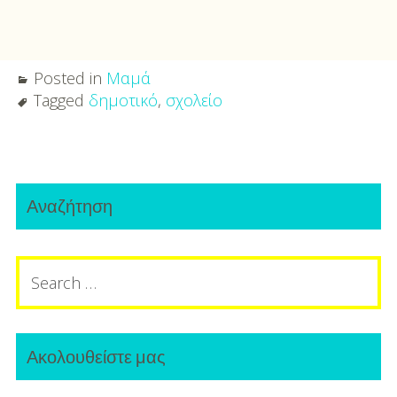
Posted in
Μαμά
Tagged
δημοτικό
,
σχολείο
Post
Primary
navigation
Αναζήτηση
Sidebar
Search
for:
Ακολουθείστε μας