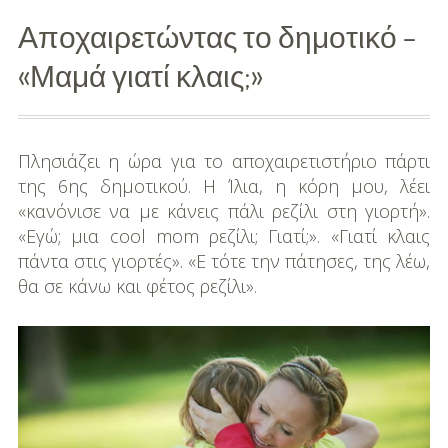
Αποχαιρετώντας το δημοτικό –
Διασκέδαση
«Μαμά γιατί κλαις;»
Εκπαίδευση
Βάπτιση
Πλησιάζει η ώρα για το αποχαιρετιστήριο πάρτι
Οργάνωση
της 6ης δημοτικού. Η Ίλια, η κόρη μου, λέει
Βάπτισης
«κανόνισε να με κάνεις πάλι ρεζίλι στη γιορτή».
«Εγώ; μια cool mom ρεζίλι; Γιατί;». «Γιατί κλαις
Διάσημες
πάντα στις γιορτές». «Ε τότε την πάτησες, της λέω,
Βαπτίσεις
θα σε κάνω και φέτος ρεζίλι».
Σπίτι
Παιδικό Δωμάτιο
Deco