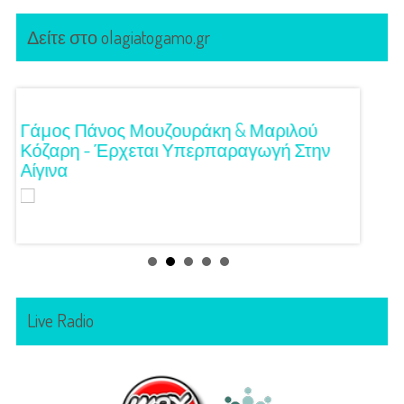
Δείτε στο olagiatogamo.gr
!
Γάμος Πάνος Μουζουράκη & Μαριλού
Κόκκι
Κόζαρη - Έρχεται Υπερπαραγωγή Στην
Αίγινα
Live Radio