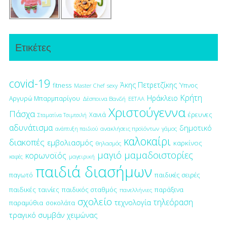
Ετικέτες
covid-19
Άκης Πετρετζίκης
fitness
Ύπνος
Master Chef
sexy
Κρήτη
Ηράκλειο
Αργυρώ Μπαρμπαρίγου
Δέσποινα Βανδή
ΕΕΤΑΑ
Χριστούγεννα
Πάσχα
έρευνες
Χανιά
Σταματίνα Τσιμτσιλή
αδυνάτισμα
δημοτικό
ανακλήσεις προϊόντων
γάμος
ανάπτυξη παιδιού
καλοκαίρι
διακοπές
εμβολιασμός
καρκίνος
θηλασμός
μαγιό
μαμαδοιστορίες
κορωνοϊός
μαγειρική
καφές
παιδιά διασήμων
παγωτό
παιδικές σειρές
παιδικές ταινίες
παιδικός σταθμός
παράξενα
πανελλήνιες
σχολείο
τηλεόραση
τεχνολογία
παραμύθια
σοκολάτα
τραγικό συμβάν
χειμώνας