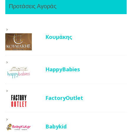
Προτάσεις Αγοράς
Κουμάκης
HappyBabies
FactoryOutlet
Babykid