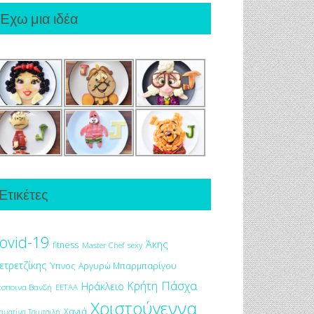
Έχω μια ιδέα
Ετικέτες
ovid-19
Άκης
fitness
Master Chef
sexy
ετρετζίκης
Ύπνος
Αργυρώ Μπαρμπαρίγου
Πάσχα
Κρήτη
Ηράκλειο
έσποινα Βανδή
ΕΕΤΑΑ
Χριστούγεννα
Χανιά
αματίνα Τσιμτσιλή