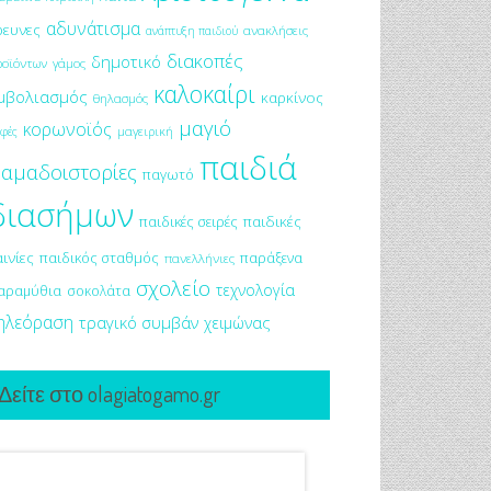
αδυνάτισμα
ρευνες
ανακλήσεις
ανάπτυξη παιδιού
διακοπές
δημοτικό
ροϊόντων
γάμος
καλοκαίρι
μβολιασμός
καρκίνος
θηλασμός
μαγιό
κορωνοϊός
μαγειρική
φές
παιδιά
αμαδοιστορίες
παγωτό
διασήμων
παιδικές σειρές
παιδικές
αινίες
παιδικός σταθμός
παράξενα
πανελλήνιες
σχολείο
τεχνολογία
αραμύθια
σοκολάτα
ηλεόραση
τραγικό συμβάν
χειμώνας
Δείτε στο olagiatogamo.gr