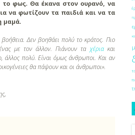
 το φως. Θα έκανα στον ουρανό, να
έ
ια να φωτίζουν τα παιδιά και να τα
π
η μαμά.
ε
κα
 βοήθεια. Δεν βοηθάει πολύ το κράτος. Πιο
μ
ένας με τον άλλον. Πιάνουν τα
χέρια
και
ο, άλλος πολύ. Είναι όμως άνθρωποι. Και αν
ικογένειες θα πάψουν και οι άνθρωποι».
τ
π
τ
ης,