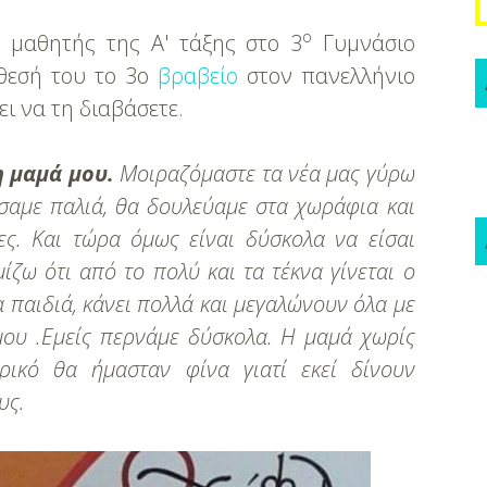
ο
,
μαθητής της Α' τάξης στο 3
Γυμνάσιο
κθεσή του το 3ο
βραβείο
στον πανελλήνιο
ει να τη διαβάσετε.
η μαμά μου.
Μοιραζόμαστε τα νέα μας γύρω
ύσαμε παλιά, θα δουλεύαμε
στα χωράφια και
ς. Και τώρα όμως είναι δύσκολα να είσαι
ίζω ότι από το πολύ και τα τέκνα γίνεται ο
α παιδιά, κάνει πολλά και μεγαλώνουν όλα με
ου .
Εμείς περνάμε δύσκολα. Η μαμά χωρίς
ρικό θα ήμασταν φίνα γιατί εκεί δίνουν
υς.