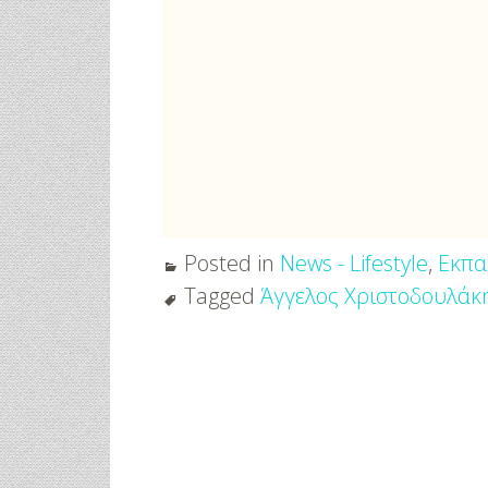
3 Προτάσεις Για Γαμήλιο Ταξίδι
Πρωτότυπες Ι
Για Όλα Τα Γούστα!
Μανικιούρ!
Posted in
News - Lifestyle
,
Εκπα
Tagged
Άγγελος Χριστοδουλάκ
Post
navigation