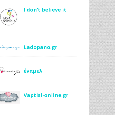
I don’t believe it
Ladopano.gr
έναμελ
Vaptisi-online.gr