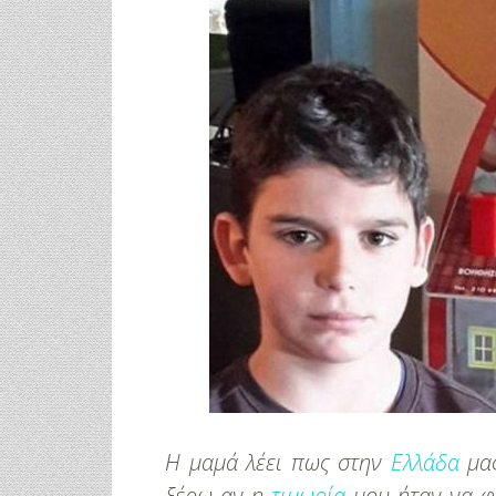
Η μαμά λέει πως στην
Ελλάδα
μας
ξέρω αν η
τιμωρία
μου ήταν να φύ