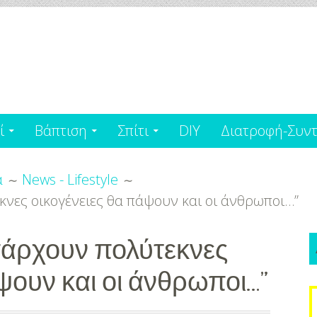
ί
Βάπτιση
Σπίτι
DIY
Διατροφή-Συντ
α
News - Lifestyle
νες οικογένειες θα πάψουν και οι άνθρωποι…”
πάρχουν πολύτεκνες
ψουν και οι άνθρωποι…”
S
f