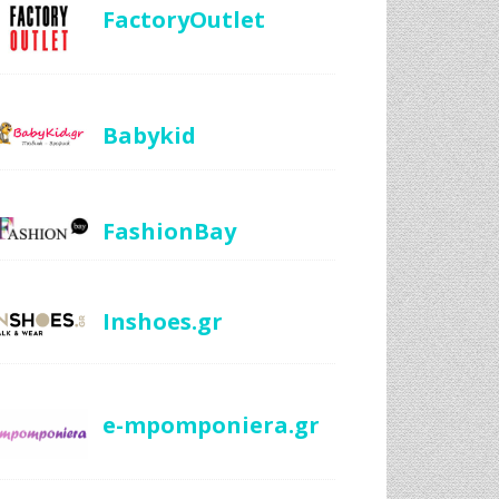
FactoryOutlet
Babykid
FashionBay
Inshoes.gr
e-mpomponiera.gr