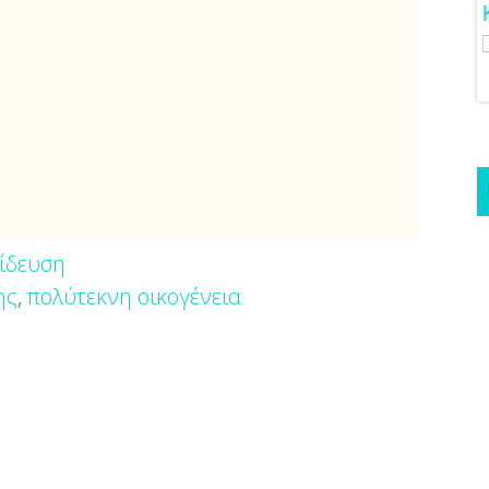
δέες Για Νυφικό
Γάμος Πάνος Μουζουράκη &
Μαριλού Κόζαρη - Έρχεται
Υπερπαραγωγή Στην Αίγινα
ίδευση
ης
,
πολύτεκνη οικογένεια