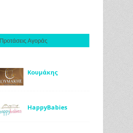
Προτάσεις Αγοράς
Κουμάκης
HappyBabies