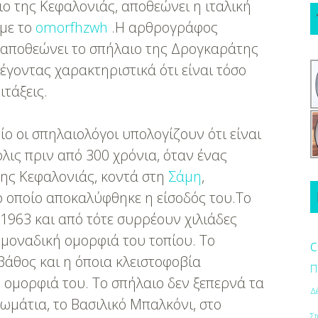
ιο της Κεφαλονιάς, αποθεώνει η ιταλική
με το
omorfhzwh
.Η αρθρογράφος
 αποθεώνει το σπήλαιο της Δρογκαράτης
έγοντας χαρακτηριστικά ότι είναι τόσο
ιτάξεις.
ίο οι σπηλαιολόγοι υπολογίζουν ότι είναι
λις πριν από 300 χρόνια, όταν ένας
ης Κεφαλονιάς, κοντά στη
Σάμη
,
ο οποίο αποκαλύφθηκε η είσοδός του.Το
 1963 και από τότε συρρέουν χιλιάδες
 μοναδική ομορφιά του τοπίου. Το
c
βάθος και η όποια κλειστοφοβία
Π
 ομορφιά του. Το σπήλαιο δεν ξεπερνά τα
Δ
δωμάτια, το Βασιλικό Μπαλκόνι, στο
Στ