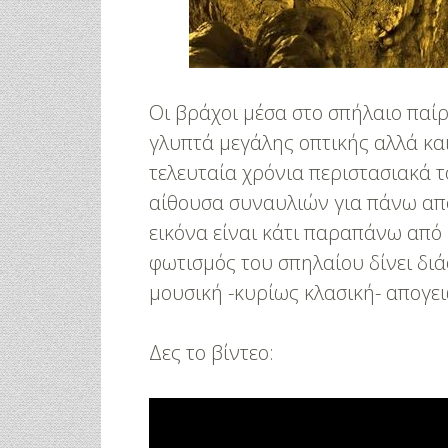
3 Προτάσεις Για Γαμήλιο Ταξίδι
Πρωτότυπες Ι
Για Όλα Τα Γούστα!
Μανικιούρ!
Οι βράχοι μέσα στο σπήλαιο πα
γλυπτά μεγάλης οπτικής αλλά κα
τελευταία χρόνια περιστασιακά 
αίθουσα συναυλιών για πάνω από
εικόνα είναι κάτι παραπάνω από
φωτισμός του σπηλαίου δίνει δι
μουσική -κυρίως κλασική- απογειώ
Δες το βίντεο: