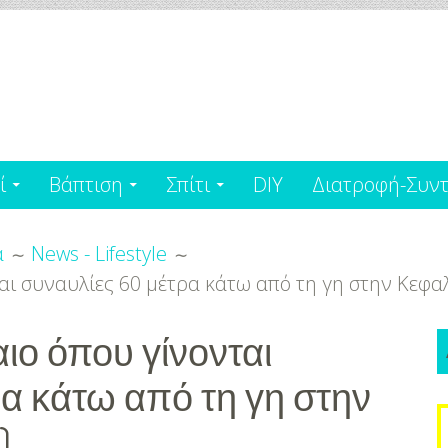
ί
Βάπτιση
Σπίτι
DIY
Διατροφή-Συντ
α
News - Lifestyle
αι συναυλίες 60 μέτρα κάτω από τη γη στην Κεφαλ
ιο όπου γίνονται
ρα κάτω από τη γη στην
S
)
f