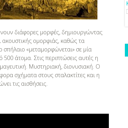
δέες Για Νυφικό
Γάμος Πάνος Μουζουράκη &
Μαριλού Κόζαρη - Έρχεται
Υπερπαραγωγή Στην Αίγινα
ίρνουν διάφορες μορφές, δημιουργώντας
ι ακουστικής ομορφιάς, καθώς τα
το σπήλαιο «μεταμορφώνεται» σε μία
 500 άτομα. Στις περιπτώσεις αυτές η
 μαγευτική. Μυστηριακή, διονυσιακή. Ο
άφορα σχήματα στους σταλακτίτες και η
νει τις αισθήσεις.