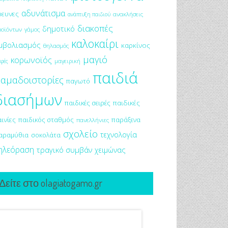
αδυνάτισμα
ρευνες
ανακλήσεις
ανάπτυξη παιδιού
διακοπές
δημοτικό
ροϊόντων
γάμος
καλοκαίρι
μβολιασμός
καρκίνος
θηλασμός
μαγιό
κορωνοϊός
μαγειρική
φές
παιδιά
αμαδοιστορίες
παγωτό
διασήμων
παιδικές σειρές
παιδικές
αινίες
παιδικός σταθμός
παράξενα
πανελλήνιες
σχολείο
τεχνολογία
αραμύθια
σοκολάτα
ηλεόραση
τραγικό συμβάν
χειμώνας
Δείτε στο olagiatogamo.gr