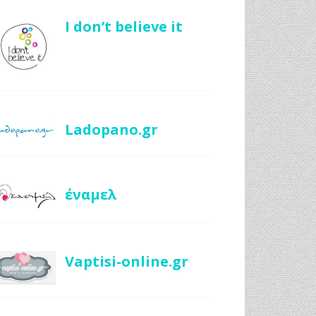
I don’t believe it
Ladopano.gr
έναμελ
Vaptisi-online.gr