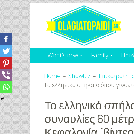
Skip
to
content
Olagiatopaidi.gr
Όλα
What’s new
Family
Παιδ
Για
Breadcrumbs
το
Home
Showbiz
Επικαιρότητ
Το ελληνικό σπήλαιο όπου γίνοντ
Παιδί
-
Το ελληνικό σπήλα
συναυλίες 60 μέτ
Κεφαλονία (βίντεο