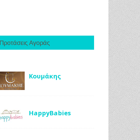
Προτάσεις Αγοράς
Κουμάκης
HappyBabies