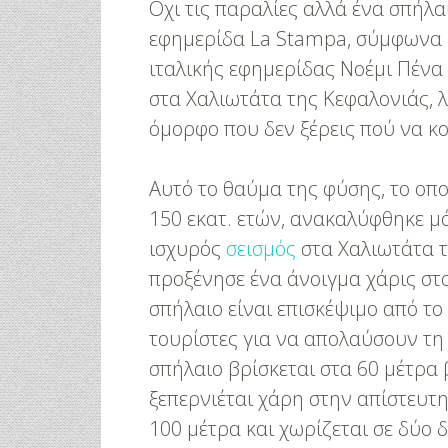
Οχι τις παραλίες αλλά ένα σπήλα
εφημερίδα La Stampa, σύμφωνα 
ιταλικής εφημερίδας Νοέμι Πένα
στα Χαλιωτάτα της Κεφαλονιάς, λ
όμορφο που δεν ξέρεις πού να κο
Αυτό το θαύμα της φύσης, το οπο
150 εκατ. ετών, ανακαλύφθηκε μό
ισχυρός
σεισμός
στα Χαλιωτάτα τ
προξένησε ένα άνοιγμα χάρις στ
σπήλαιο είναι επισκέψιμο από το
τουρίστες για να απολαύσουν τη
σπήλαιο βρίσκεται στα 60 μέτρα 
ξεπερνιέται χάρη στην απίστευτη
100 μέτρα και χωρίζεται σε δύο 