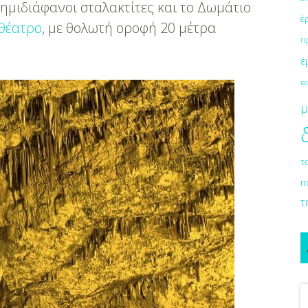
ημιδιάφανοι σταλακτίτες και το Δωμάτιο
έ
θέατρο
, με θολωτή οροφή 20 μέτρα
π
ε
κα
μ
τ
π
τ