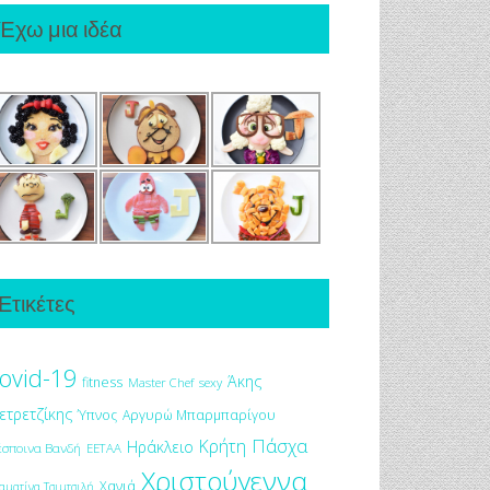
Έχω μια ιδέα
Ετικέτες
ovid-19
Άκης
fitness
Master Chef
sexy
ετρετζίκης
Ύπνος
Αργυρώ Μπαρμπαρίγου
Πάσχα
Κρήτη
Ηράκλειο
έσποινα Βανδή
ΕΕΤΑΑ
Χριστούγεννα
Χανιά
αματίνα Τσιμτσιλή