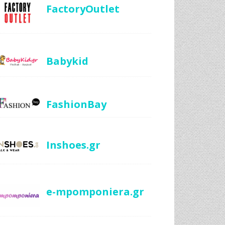
FactoryOutlet
Babykid
FashionBay
Inshoes.gr
e-mpomponiera.gr