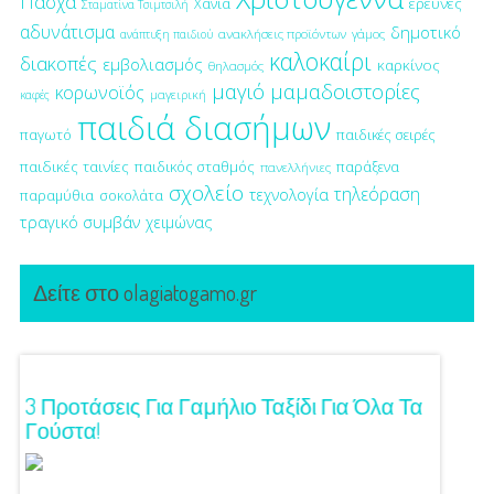
Πάσχα
έρευνες
Χανιά
Σταματίνα Τσιμτσιλή
αδυνάτισμα
δημοτικό
ανακλήσεις προϊόντων
γάμος
ανάπτυξη παιδιού
καλοκαίρι
διακοπές
εμβολιασμός
καρκίνος
θηλασμός
μαγιό
μαμαδοιστορίες
κορωνοϊός
μαγειρική
καφές
παιδιά διασήμων
παγωτό
παιδικές σειρές
παιδικές ταινίες
παιδικός σταθμός
παράξενα
πανελλήνιες
σχολείο
τηλεόραση
τεχνολογία
παραμύθια
σοκολάτα
τραγικό συμβάν
χειμώνας
Δείτε στο olagiatogamo.gr
ση!
3 Προτάσεις Για Γαμήλιο Ταξίδι Για Όλα Τα
Πρωτό
Γούστα!