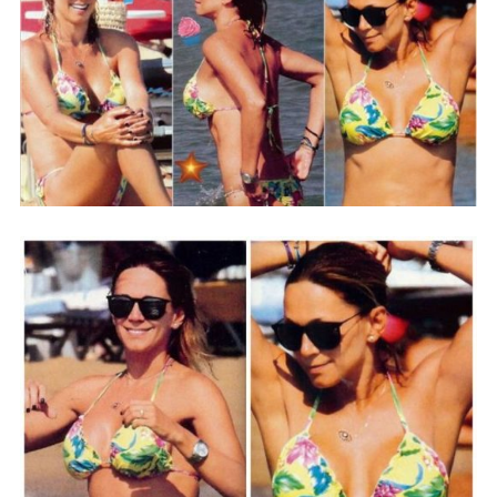
DIY
Διατροφή-Συνταγές
Συνταγές
Συμβουλές
Διατροφής
Υγεία – Ψυχολογία