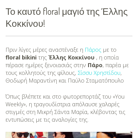
Το καυτό floral μαγιό της Έλλης
Διασκέδαση
Κοκκίνου!
Εκπαίδευση
Βάπτιση
Πριν λίγες μέρες αναστέναξε η
Πάρος
με το
Οργάνωση
floral bikini
της
Έλλης Κοκκίνου
, η οποία
Βάπτισης
πέρασε ημέρες ξενοιασιάς στην
Πάρο
, παρέα με
τους κολλητούς της φίλους,
Σίσσυ Χρηστίδου
,
Διάσημες
Θοδωρή Μαραντίνη και Παύλο Σταματόπουλο
Βαπτίσεις
Όπως βλέπετε και στο φωτορεπορτάζ του «You
Σπίτι
Weekly», η τραγουδίστρια απόλαυσε χαλαρές
Παιδικό Δωμάτιο
στιγμές στη Μικρή Σάντα Μαρία, κλέβοντας τις
εντυπώσεις με τις αναλογίες της.
Deco