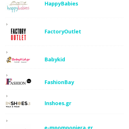
HappyBabies
FactoryOutlet
Babykid
FashionBay
Inshoes.gr
e-mpomponiera.gr