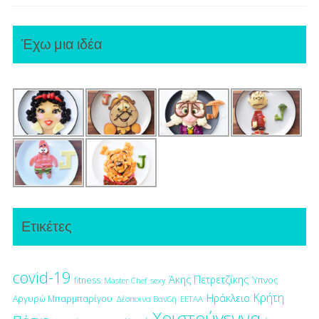
Έχω μια ιδέα
Ετικέτες
covid-19
Άκης Πετρετζίκης
fitness
Ύπνος
Master Chef
sexy
Κρήτη
Ηράκλειο
Αργυρώ Μπαρμπαρίγου
Δέσποινα Βανδή
ΕΕΤΑΑ
Χριστούγεννα