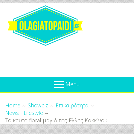
Skip
to
content
Olagiatopaidi.gr
Menu
Όλα
Breadcrumbs
What’s new
Home
Showbiz
Επικαιρότητα
Για
News - Lifestyle
Επικαιρότητα
το
Το καυτό floral μαγιό της Έλλης Κοκκίνου!
Παιδί
Προσφορές