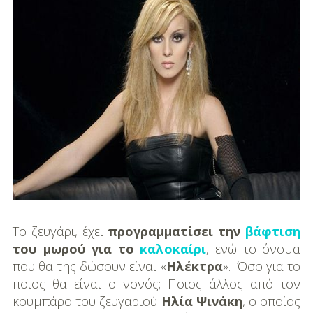
DIY
Διατροφή-Συνταγές
Συνταγές
Συμβουλές
Διατροφής
Υγεία – Ψυχολογία
Το ζευγάρι, έχει
προγραμματίσει την
βάφτιση
του μωρού για το
καλοκαίρι
, ενώ το όνομα
που θα της δώσουν είναι «
Ηλέκτρα
». Όσο για το
ποιος θα είναι ο νονός; Ποιος άλλος από τον
κουμπάρο του ζευγαριού
Ηλία Ψινάκη
, ο οποίος