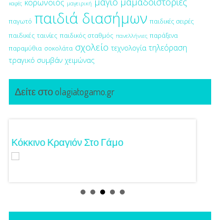
μαγιό
μαμαδοιστορίες
κορωνοϊός
μαγειρική
καφές
παιδιά διασήμων
παγωτό
παιδικές σειρές
παιδικές ταινίες
παιδικός σταθμός
παράξενα
πανελλήνιες
σχολείο
τηλεόραση
τεχνολογία
παραμύθια
σοκολάτα
τραγικό συμβάν
χειμώνας
Δείτε στο olagiatogamo.gr
Κόκκινο Κραγιόν Στο Γάμο
Λαμπε