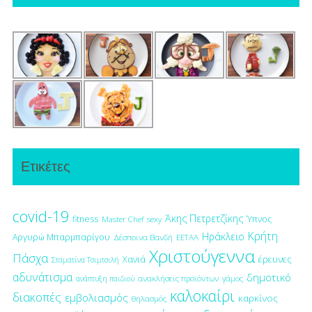
Ετικέτες
covid-19
Άκης Πετρετζίκης
fitness
Ύπνος
Master Chef
sexy
Κρήτη
Ηράκλειο
Αργυρώ Μπαρμπαρίγου
Δέσποινα Βανδή
ΕΕΤΑΑ
Χριστούγεννα
Πάσχα
έρευνες
Χανιά
Σταματίνα Τσιμτσιλή
αδυνάτισμα
δημοτικό
ανακλήσεις προϊόντων
γάμος
ανάπτυξη παιδιού
καλοκαίρι
διακοπές
εμβολιασμός
καρκίνος
θηλασμός