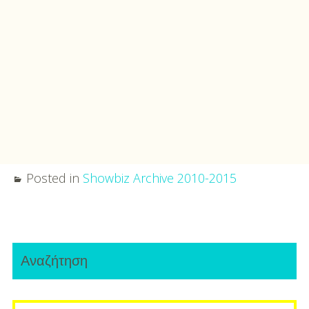
Posted in
Showbiz Archive 2010-2015
Post
Primary
navigation
Αναζήτηση
Sidebar
Search