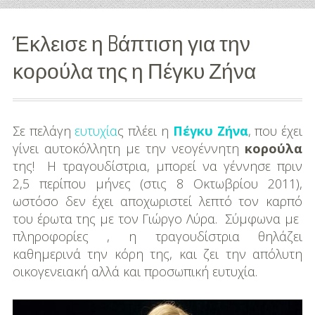
Διασκέδαση
Έκλεισε η Bάπτιση για την
Εκπαίδευση
κορούλα της η Πέγκυ Ζήνα
Βάπτιση
Οργάνωση
Σε πελάγη
ευτυχία
ς πλέει η
Πέγκυ Ζήνα
, που έχει
Βάπτισης
γίνει αυτοκόλλητη με την νεογέννητη
κορούλα
της! Η τραγουδίστρια, μπορεί να γέννησε πριν
Διάσημες
2,5 περίπου μήνες (στις 8 Οκτωβρίου 2011),
Βαπτίσεις
ωστόσο δεν έχει αποχωριστεί λεπτό τον καρπό
του έρωτα της με τον Γιώργο Λύρα. Σύμφωνα με
Σπίτι
πληροφορίες , η τραγουδίστρια θηλάζει
Παιδικό Δωμάτιο
καθημερινά την κόρη της, και ζει την απόλυτη
οικογενειακή αλλά και προσωπική ευτυχία.
Deco