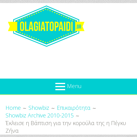
Skip
to
content
Olagiatopaidi.gr
Menu
Όλα
Breadcrumbs
What’s new
Home
Showbiz
Επικαιρότητα
Για
Showbiz Archive 2010-2015
Επικαιρότητα
το
Έκλεισε η Bάπτιση για την κορούλα της η Πέγκυ
Παιδί
Προσφορές
Ζήνα