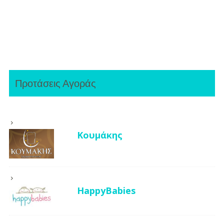
Προτάσεις Αγοράς
Κουμάκης
HappyBabies