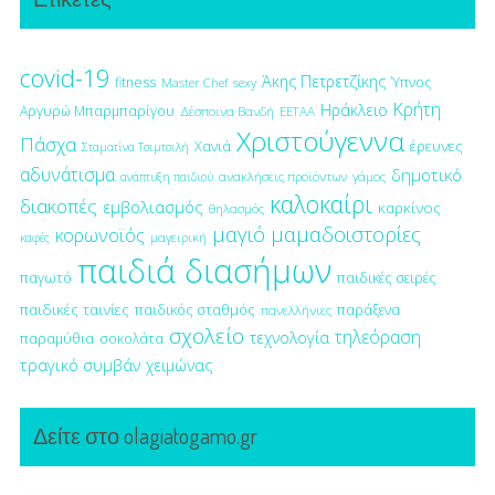
covid-19
Άκης Πετρετζίκης
fitness
Ύπνος
Master Chef
sexy
Κρήτη
Ηράκλειο
Αργυρώ Μπαρμπαρίγου
Δέσποινα Βανδή
ΕΕΤΑΑ
Χριστούγεννα
Πάσχα
έρευνες
Χανιά
Σταματίνα Τσιμτσιλή
αδυνάτισμα
δημοτικό
ανακλήσεις προϊόντων
γάμος
ανάπτυξη παιδιού
καλοκαίρι
διακοπές
εμβολιασμός
καρκίνος
θηλασμός
μαγιό
μαμαδοιστορίες
κορωνοϊός
μαγειρική
καφές
παιδιά διασήμων
παγωτό
παιδικές σειρές
παιδικές ταινίες
παιδικός σταθμός
παράξενα
πανελλήνιες
σχολείο
τηλεόραση
τεχνολογία
παραμύθια
σοκολάτα
τραγικό συμβάν
χειμώνας
Δείτε στο olagiatogamo.gr