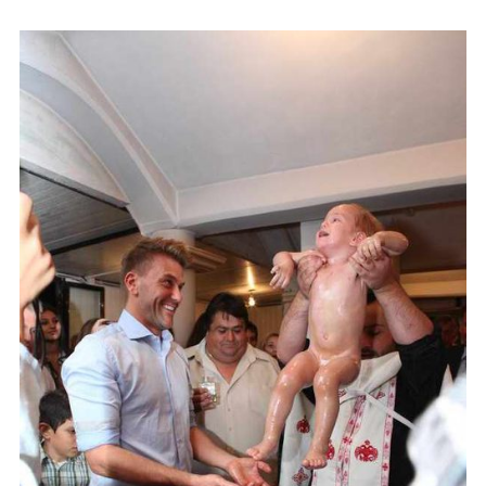
DIY
Διατροφή-Συνταγές
Συνταγές
Συμβουλές
Διατροφής
Υγεία – Ψυχολογία