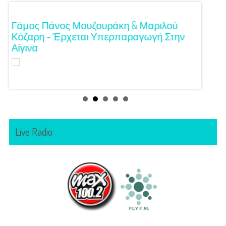
!
Γάμος Πάνος Μουζουράκη & Μαριλού
Κόκκι
Κόζαρη - Έρχεται Υπερπαραγωγή Στην
Αίγινα
Live Radio