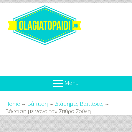
Skip
to
content
Olagiatopaidi.gr
Menu
Όλα
Breadcrumbs
What’s new
Home
Βάπτιση
Διάσημες Βαπτίσεις
Για
Βάφτιση με νονό τον Σπύρο Σούλη!
Επικαιρότητα
το
Παιδί
Προσφορές