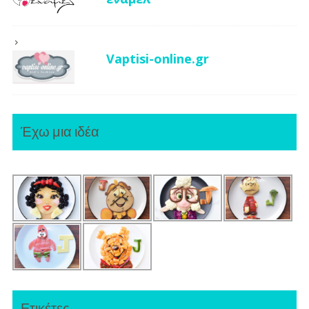
Vaptisi-online.gr
Έχω μια ιδέα
Ετικέτες