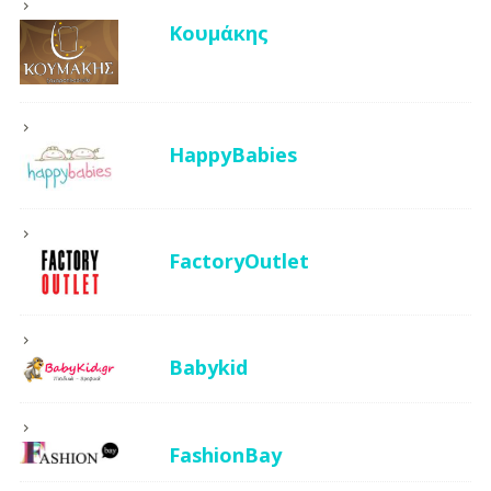
Κουμάκης
HappyBabies
FactoryOutlet
Babykid
FashionBay