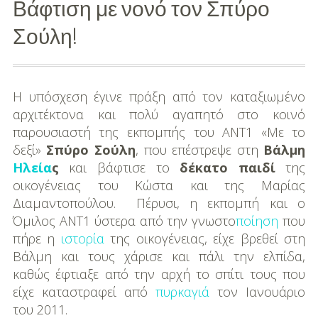
Βάφτιση με νονό τον Σπύρο
Διασκέδαση
Σούλη!
Εκπαίδευση
Βάπτιση
Η υπόσχεση έγινε πράξη από τον καταξιωμένο
αρχιτέκτονα και πολύ αγαπητό στο κοινό
Οργάνωση
παρουσιαστή της εκπομπής του ΑΝΤ1 «Με το
Βάπτισης
δεξί»
Σπύρο Σούλη
, που επέστρεψε στη
Βάλμη
Ηλεία
ς
και βάφτισε το
δέκατο παιδί
της
Διάσημες
οικογένειας του Κώστα και της Μαρίας
Βαπτίσεις
Διαμαντοπούλου. Πέρυσι, η εκπομπή και ο
Όμιλος ΑΝΤ1 ύστερα από την γνωστο
ποίηση
που
Σπίτι
πήρε η
ιστορία
της οικογένειας, είχε βρεθεί στη
Παιδικό Δωμάτιο
Βάλμη και τους χάρισε και πάλι την ελπίδα,
καθώς έφτιαξε από την αρχή το σπίτι τους που
Deco
είχε καταστραφεί από
πυρκαγιά
τον Ιανουάριο
του 2011.