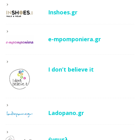
Inshoes.gr
e-mpomponiera.gr
I don’t believe it
Ladopano.gr
έναμελ