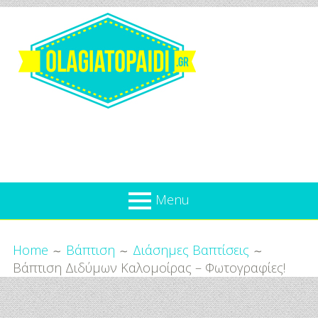
Skip
to
content
Olagiatopaidi.gr
Menu
Όλα
Breadcrumbs
What’s new
Home
Βάπτιση
Διάσημες Βαπτίσεις
Για
Βάπτιση Διδύμων Καλομοίρας – Φωτογραφίες!
Επικαιρότητα
το
Παιδί
Προσφορές