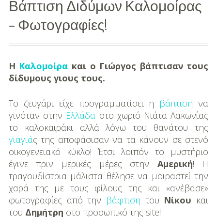
Βάπτιση Διδύμων Καλομοίρας
Διασκέδαση
– Φωτογραφίες!
Εκπαίδευση
Βάπτιση
Η
Καλομοίρα
και ο Γιώργος βάπτισαν τους
δίδυμους γιους τους.
Οργάνωση
Βάπτισης
Tο ζευγάρι είχε προγραμματίσει η
βάπτιση
να
γινόταν στην
Ελλάδα
στο χωριό Νιάτα Λακωνίας
Διάσημες
το καλοκαιράκι αλλά λόγω του θανάτου της
Βαπτίσεις
γιαγιά
ς της αποφάσισαν να τα κάνουν σε στενό
οικογενειακό κύκλο! Έτσι λοιπόν το μυστήριο
Σπίτι
έγινε πριν μερικές μέρες στην
Αμερική
! Η
Παιδικό Δωμάτιο
τραγουδίστρια μάλιστα θέλησε να μοιραστεί την
χαρά της με τους φίλους της και «ανέβασε»
Deco
φωτογραφίες από την
βάφτιση
του
Νίκου
και
του
Δημήτρη
στο προσωπικό της site!