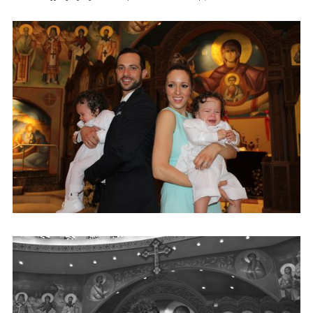
DIY
Διατροφή-Συνταγές
Συνταγές
Συμβουλές
Διατροφής
Υγεία – Ψυχολογία