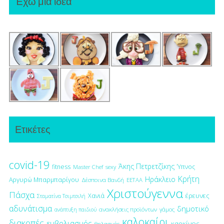
Έχω μια ιδέα
Ετικέτες
covid-19
Άκης Πετρετζίκης
fitness
Ύπνος
Master Chef
sexy
Κρήτη
Ηράκλειο
Αργυρώ Μπαρμπαρίγου
Δέσποινα Βανδή
ΕΕΤΑΑ
Χριστούγεννα
Πάσχα
έρευνες
Χανιά
Σταματίνα Τσιμτσιλή
αδυνάτισμα
δημοτικό
ανακλήσεις προϊόντων
γάμος
ανάπτυξη παιδιού
καλοκαίρι
διακοπές
εμβολιασμός
καρκίνος
θηλασμός