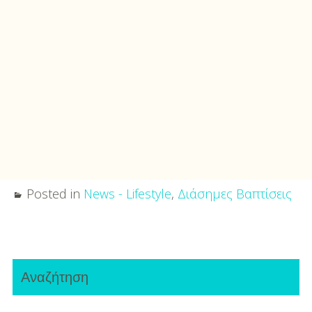
Posted in
News - Lifestyle
,
Διάσημες Βαπτίσεις
Post
Primary
navigation
Αναζήτηση
Sidebar