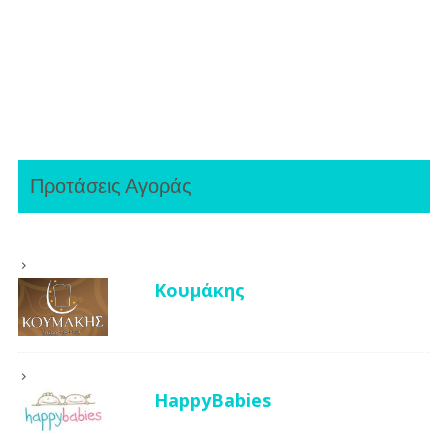
Προτάσεις Αγοράς
Κουμάκης
HappyBabies