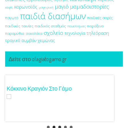
μαγιό
μαμαδοιστορίες
κορωνοϊός
μαγειρική
καφές
παιδιά διασήμων
παγωτό
παιδικές σειρές
παιδικές ταινίες
παιδικός σταθμός
παράξενα
πανελλήνιες
σχολείο
τηλεόραση
τεχνολογία
παραμύθια
σοκολάτα
τραγικό συμβάν
χειμώνας
Δείτε στο olagiatogamo.gr
Κόκκινο Κραγιόν Στο Γάμο
Λαμπε