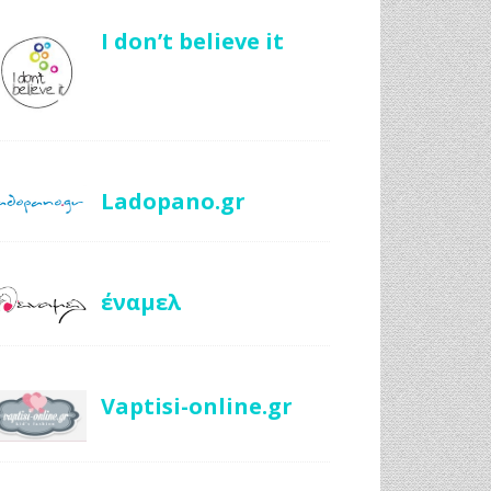
I don’t believe it
Ladopano.gr
έναμελ
Vaptisi-online.gr