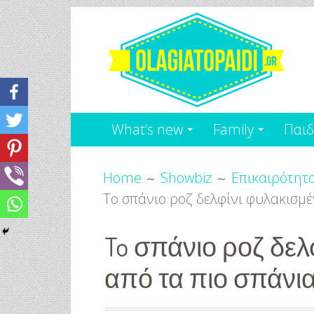
Skip
to
content
Olagiatopaidi.gr
Όλα
What’s new
Family
Παιδ
Για
Breadcrumbs
το
Home
Showbiz
Επικαιρότητ
To σπάνιο ροζ δελφίνι φυλακισμέ
Παιδί
-
To σπάνιο ροζ δελ
από τα πιο σπάνια