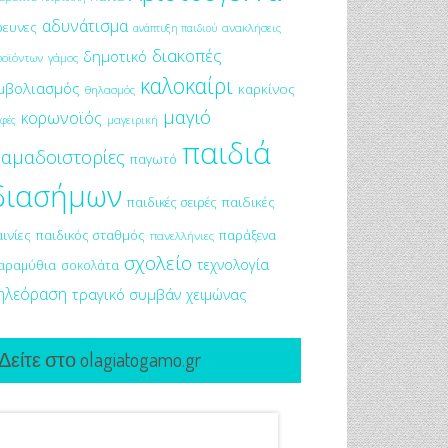
αδυνάτισμα
ρευνες
ανακλήσεις
ανάπτυξη παιδιού
διακοπές
δημοτικό
ροϊόντων
γάμος
καλοκαίρι
μβολιασμός
καρκίνος
θηλασμός
μαγιό
κορωνοϊός
μαγειρική
φές
παιδιά
αμαδοιστορίες
παγωτό
διασήμων
παιδικές σειρές
παιδικές
αινίες
παιδικός σταθμός
παράξενα
πανελλήνιες
σχολείο
τεχνολογία
αραμύθια
σοκολάτα
ηλεόραση
τραγικό συμβάν
χειμώνας
Δείτε στο olagiatogamo.gr