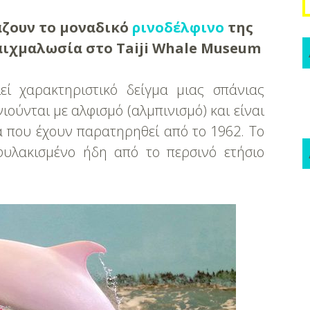
άζουν το μoναδικό
ρινοδέλφινο
της
αιχμαλωσία στο Taiji Whale Museum
εί χαρακτηριστικό δείγμα μιας σπάνιας
ούνται με αλφισμό (αλμπινισμό) και είναι
α που έχουν παρατηρηθεί από το 1962. Το
 φυλακισμένο ήδη από το περσινό ετήσιο