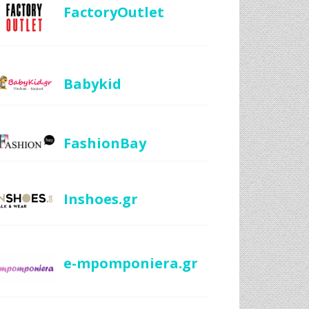
FactoryOutlet
Babykid
FashionBay
Inshoes.gr
e-mpomponiera.gr