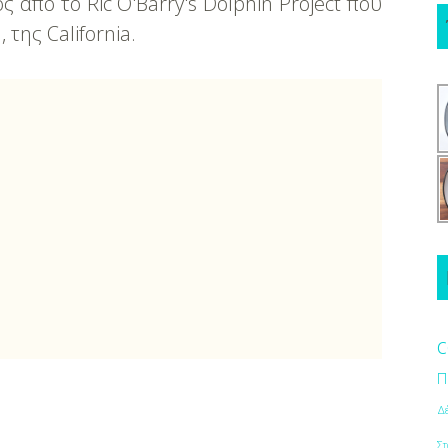
ος από το Ric O'Barry's Dolphin Project που
της California.
c
Π
Δ
Στ