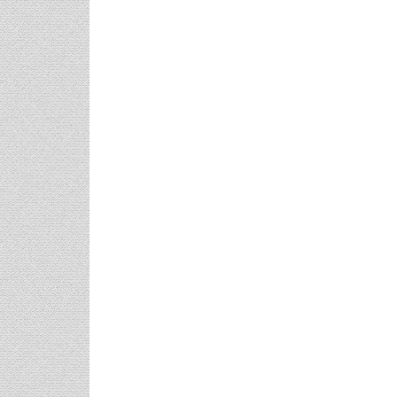
3 Προτάσεις Για Γαμήλιο Ταξίδι
Πρωτότυπες Ι
Για Όλα Τα Γούστα!
Μανικιούρ!