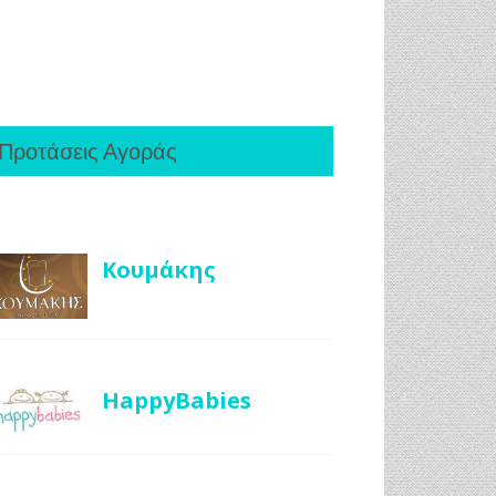
Προτάσεις Αγοράς
Κουμάκης
HappyBabies