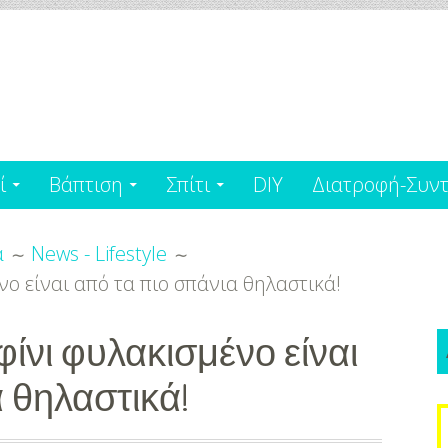
ί
Βάπτιση
Σπίτι
DIY
Διατροφή-Συντ
α
News - Lifestyle
νο είναι από τα πιο σπάνια θηλαστικά!
φίνι φυλακισμένο είναι
 θηλαστικά!
S
f