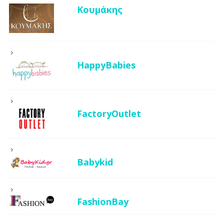
Κουμάκης
HappyBabies
FactoryOutlet
Babykid
FashionBay