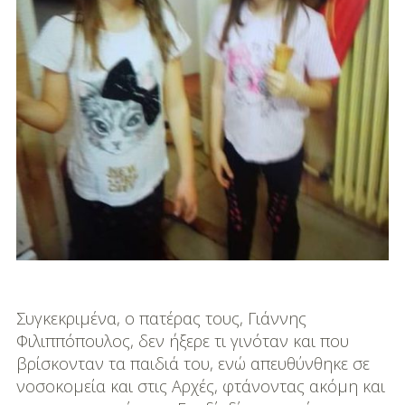
DIY
Διατροφή-Συνταγές
Συνταγές
Συμβουλές
Διατροφής
Υγεία – Ψυχολογία
Συγκεκριμένα, ο πατέρας τους, Γιάννης
Φιλιππόπουλος, δεν ήξερε τι γινόταν και που
βρίσκονταν τα παιδιά του, ενώ απευθύνθηκε σε
νοσοκομεία και στις Αρχές, φτάνοντας ακόμη και