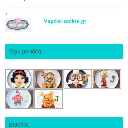
Vaptisi-online.gr
Έχω μια ιδέα
Ετικέτες