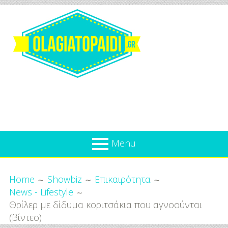
Skip
to
content
Olagiatopaidi.gr
Menu
Όλα
Breadcrumbs
What’s new
Home
Showbiz
Επικαιρότητα
Για
News - Lifestyle
Επικαιρότητα
το
Θρίλερ με δίδυμα κοριτσάκια που αγνοούνται
Παιδί
Προσφορές
(βίντεο)