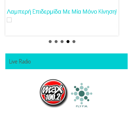
Λαμπερή Eπιδερμίδα Με Μία Μόνο Kίνηση!
3 Προτ
Γούστ
Live Radio