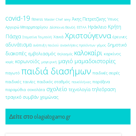
covid-19
Άκης Πετρετζίκης
fitness
Ύπνος
Master Chef
sexy
Κρήτη
Ηράκλειο
Αργυρώ Μπαρμπαρίγου
Δέσποινα Βανδή
ΕΕΤΑΑ
Χριστούγεννα
Πάσχα
έρευνες
Χανιά
Σταματίνα Τσιμτσιλή
αδυνάτισμα
δημοτικό
ανακλήσεις προϊόντων
γάμος
ανάπτυξη παιδιού
καλοκαίρι
διακοπές
εμβολιασμός
καρκίνος
θηλασμός
μαγιό
μαμαδοιστορίες
κορωνοϊός
μαγειρική
καφές
παιδιά διασήμων
παγωτό
παιδικές σειρές
παιδικές ταινίες
παιδικός σταθμός
παράξενα
πανελλήνιες
σχολείο
τηλεόραση
τεχνολογία
παραμύθια
σοκολάτα
τραγικό συμβάν
χειμώνας
Δείτε στο olagiatogamo.gr