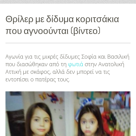
Διασκέδαση
Θρίλερ με δίδυμα κοριτσάκια
Εκπαίδευση
που αγνοούνται (βίντεο)
Βάπτιση
Οργάνωση
Αγωνία για τις μικρές δίδυμες Σοφία και Βασιλική
Βάπτισης
που διασώθηκαν από τη
φωτιά
στην Ανατολική
Αττική με σκάφος, αλλά δεν μπορεί να τις
Διάσημες
εντοπίσει ο πατέρας τους.
Βαπτίσεις
Σπίτι
Παιδικό Δωμάτιο
Deco