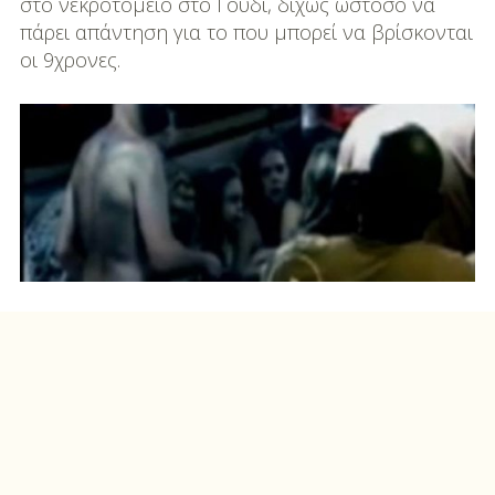
στο νεκροτομείο στο Γουδί, δίχως ωστόσο να
πάρει απάντηση για το που μπορεί να βρίσκονται
οι 9χρονες.