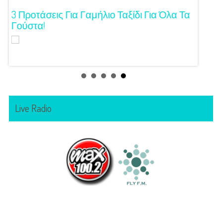
ση!
3 Προτάσεις Για Γαμήλιο Ταξίδι Για Όλα Τα
Πρωτό
Γούστα!
Live Radio