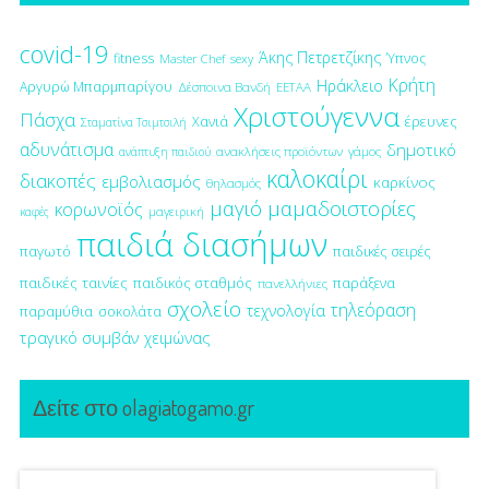
covid-19
Άκης Πετρετζίκης
fitness
Ύπνος
Master Chef
sexy
Κρήτη
Ηράκλειο
Αργυρώ Μπαρμπαρίγου
Δέσποινα Βανδή
ΕΕΤΑΑ
Χριστούγεννα
Πάσχα
έρευνες
Χανιά
Σταματίνα Τσιμτσιλή
αδυνάτισμα
δημοτικό
ανακλήσεις προϊόντων
γάμος
ανάπτυξη παιδιού
καλοκαίρι
διακοπές
εμβολιασμός
καρκίνος
θηλασμός
μαγιό
μαμαδοιστορίες
κορωνοϊός
μαγειρική
καφές
παιδιά διασήμων
παγωτό
παιδικές σειρές
παιδικές ταινίες
παιδικός σταθμός
παράξενα
πανελλήνιες
σχολείο
τηλεόραση
τεχνολογία
παραμύθια
σοκολάτα
τραγικό συμβάν
χειμώνας
Δείτε στο olagiatogamo.gr