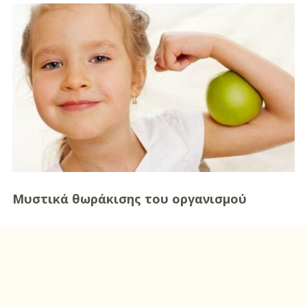
DIY
Διατροφή-Συνταγές
Συνταγές
Συμβουλές
Διατροφής
Υγεία – Ψυχολογία
Μυστικά θωράκισης του οργανισμού