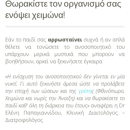
Θωρακίστε τον οργανισμό σας
Διασκέδαση
ενόψει χειμώνα!
Εκπαίδευση
Βάπτιση
Εάν το παιδί σας
αρρωσταίνει
συχνά ή αν απλά
θέλετε να τονώσετε το ανοσοποιητικό του
Οργάνωση
υπάρχουν μερικά μυστικά που μπορούν να
Βάπτισης
βοηθήσουν, αρκεί να ξεκινήσετε έγκαιρα.
Διάσημες
«Η ενίσχυση του ανοσοποιητικού δεν γίνεται εν μία
Βαπτίσεις
νυκτί. Γι αυτό ξεκινήστε άμεσα ώστε να προλάβετε
την εποχή των ιώσεων και της
γρίπη
ς (Φθινόπωρο,
Σπίτι
Χειμώνα και νωρίς την Άνοιξη) και να θωρακίσετε το
Παιδικό Δωμάτιο
παιδί καθ' όλη τη διάρκεια του έτους»
αναφέρει η Dr
Ελένη Παπαγιαννίδου, Κλινική Διαιτολόγος –
Deco
Διατροφολόγος