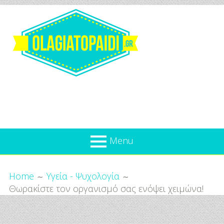
Skip
to
content
Olagiatopaidi.gr
Menu
Όλα
Breadcrumbs
What’s new
Home
Υγεία - Ψυχολογία
Για
Θωρακίστε τον οργανισμό σας ενόψει χειμώνα!
Επικαιρότητα
το
Παιδί
Προσφορές