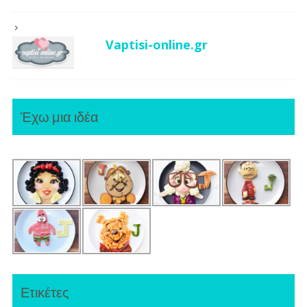
Vaptisi-online.gr
Έχω μια ιδέα
Ετικέτες