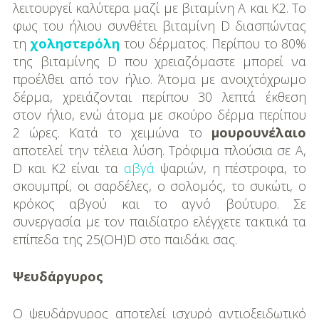
λειτουργεί καλύτερα μαζί με βιταμίνη Α και Κ2. Το
φως του ήλιου συνθέτει βιταμίνη D διασπώντας
τη
χοληστερόλη
του δέρματος. Περίπου το 80%
της βιταμίνης D που χρειαζόμαστε μπορεί να
προέλθει από τον ήλιο. Άτομα με ανοιχτόχρωμο
δέρμα, χρειάζονται περίπου 30 λεπτά έκθεση
στον ήλιο, ενώ άτομα με σκούρο δέρμα περίπου
2 ώρες. Κατά το χειμώνα το
μουρουνέλαιο
αποτελεί την τέλεια λύση. Τρόφιμα πλούσια σε A,
D και Κ2 είναι τα
αβγά
ψαριών, η πέστροφα, το
σκουμπρί, οι σαρδέλες, ο σολομός, το συκώτι, ο
κρόκος αβγού και το αγνό βούτυρο. Σε
συνεργασία με τον παιδίατρο ελέγχετε τακτικά τα
επίπεδα της 25(OH)D στο παιδάκι σας.
Ψευδάργυρος
Ο ψευδάργυρος αποτελεί ισχυρό αντιοξειδωτικό