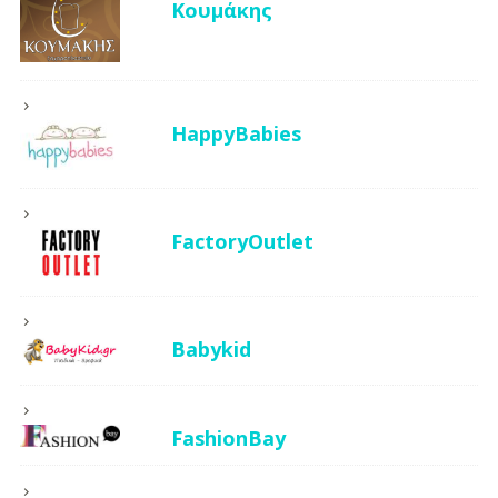
Κουμάκης
HappyBabies
FactoryOutlet
Babykid
FashionBay