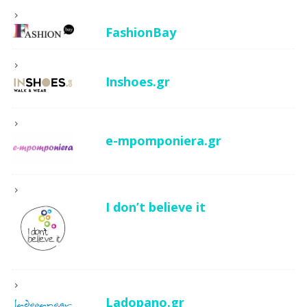
FashionBay
Inshoes.gr
e-mpomponiera.gr
I don’t believe it
Ladopano.gr