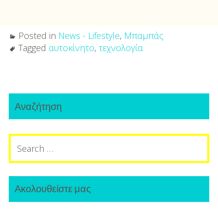
Posted in
News - Lifestyle
,
Μπαμπάς
Tagged
αυτοκίνητο
,
τεχνολογία
Post
Primary
navigation
Αναζήτηση
Sidebar
Search
for:
Ακολουθείστε μας