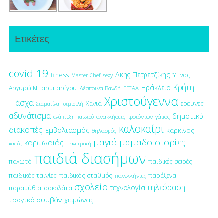
Ετικέτες
covid-19
Άκης Πετρετζίκης
fitness
Ύπνος
Master Chef
sexy
Κρήτη
Ηράκλειο
Αργυρώ Μπαρμπαρίγου
Δέσποινα Βανδή
ΕΕΤΑΑ
Χριστούγεννα
Πάσχα
έρευνες
Χανιά
Σταματίνα Τσιμτσιλή
αδυνάτισμα
δημοτικό
ανακλήσεις προϊόντων
γάμος
ανάπτυξη παιδιού
καλοκαίρι
διακοπές
εμβολιασμός
καρκίνος
θηλασμός
μαγιό
μαμαδοιστορίες
κορωνοϊός
μαγειρική
καφές
παιδιά διασήμων
παγωτό
παιδικές σειρές
παιδικές ταινίες
παιδικός σταθμός
παράξενα
πανελλήνιες
σχολείο
τηλεόραση
τεχνολογία
παραμύθια
σοκολάτα
τραγικό συμβάν
χειμώνας