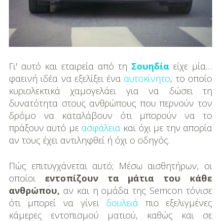
DIY
Διατροφή-Συνταγές
Συνταγές
Γι' αυτό και εταιρεία από τη
Σουηδία
είχε μία…
Συμβουλές
φαεινή ιδέα να εξελίξει ένα
αυτοκίνητο
, το οποίο
Διατροφής
κυριολεκτικά χαμογελάει για να δώσει τη
δυνατότητα στους ανθρώπους που περνούν τον
Υγεία – Ψυχολογία
δρόμο να καταλάβουν ότι μπορούν να το
πράξουν αυτό με
ασφάλεια
και όχι με την απορία
αν τους έχει αντιληφθεί ή όχι ο οδηγός.
Πώς επιτυγχάνεται αυτό; Μέσω αισθητήρων, οι
οποίοι
εντοπίζουν τα μάτια του κάθε
ανθρώπου,
αν και η ομάδα της Semcon τόνισε
ότι μπορεί να γίνει
δουλειά
πιο εξελιγμένες
κάμερες εντοπισμού ματιού, καθώς και σε