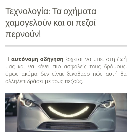
Τεχνολογία: Τα οχήματα
Διασκέδαση
χαμογελούν και οι πεζοί
Εκπαίδευση
περνούν!
Βάπτιση
Οργάνωση
Βάπτισης
Η
αυτόνομη οδήγηση
έρχεται να μπει στη ζωή
μας και να κάνει πιο ασφαλείς τους δρόμους,
Διάσημες
όμως ακόμα δεν είναι ξεκάθαρο πώς αυτή θα
Βαπτίσεις
αλληλεπιδράσει με τους πεζούς.
Σπίτι
Παιδικό Δωμάτιο
Deco