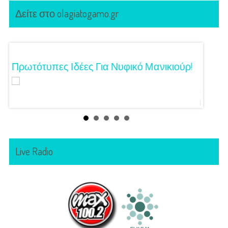
Δείτε στο olagiatogamo.gr
Τα
Πρωτότυπες Ιδέες Για Νυφικό Μανικιούρ!
Γάμος
Κόζαρ
Αίγινα
Live Radio