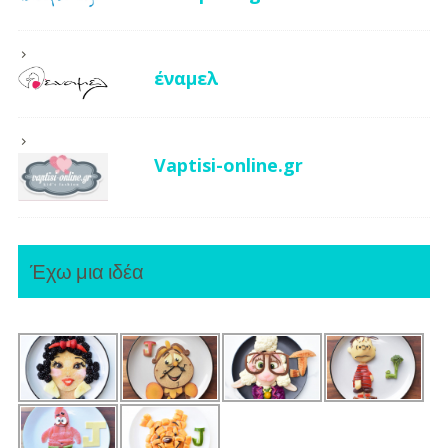
έναμελ
Vaptisi-online.gr
Έχω μια ιδέα