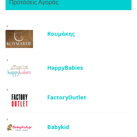
Προτάσεις Αγοράς
Κουμάκης
HappyBabies
FactoryOutlet
Babykid