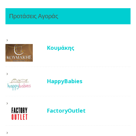
Προτάσεις Αγοράς
Κουμάκης
HappyBabies
FactoryOutlet