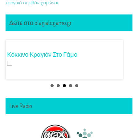
τραγικό συμβάν
χειμώνας
Δείτε στο olagiatogamo.gr
Κόκκινο Κραγιόν Στο Γάμο
Λαμπε
Live Radio