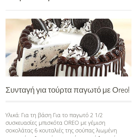
Διασκέδαση
Εκπαίδευση
Βάπτιση
Οργάνωση
Βάπτισης
Διάσημες
Βαπτίσεις
Συνταγή για τούρτα παγωτό με Οreo!
Σπίτι
Παιδικό Δωμάτιο
Υλικά: Για τη βάση Για το παγωτό 2 1/2
συσκευασίες μπισκότα OREO με γέμιση
Deco
σοκολάτας 6 κουταλιές της σούπας λιωμένη