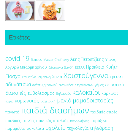
Ετικέτες
covid-19
Άκης Πετρετζίκης
fitness
Ύπνος
Master Chef
sexy
Κρήτη
Ηράκλειο
Αργυρώ Μπαρμπαρίγου
Δέσποινα Βανδή
ΕΕΤΑΑ
Χριστούγεννα
Πάσχα
έρευνες
Χανιά
Σταματίνα Τσιμτσιλή
αδυνάτισμα
δημοτικό
ανακλήσεις προϊόντων
γάμος
ανάπτυξη παιδιού
καλοκαίρι
διακοπές
εμβολιασμός
καρκίνος
θηλασμός
μαγιό
μαμαδοιστορίες
κορωνοϊός
μαγειρική
καφές
παιδιά διασήμων
παγωτό
παιδικές σειρές
παιδικές ταινίες
παιδικός σταθμός
παράξενα
πανελλήνιες
σχολείο
τηλεόραση
τεχνολογία
παραμύθια
σοκολάτα