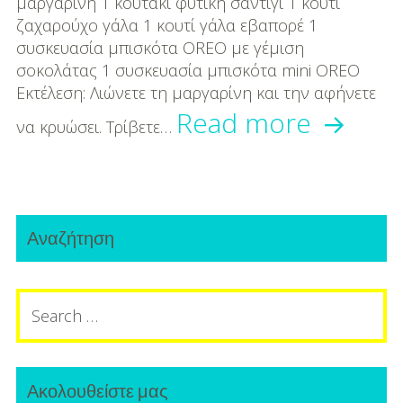
μαργαρίνη 1 κουτάκι φυτική σαντιγί 1 κουτί
DIY
ζαχαρούχο γάλα 1 κουτί γάλα εβαπορέ 1
Διατροφή-Συνταγές
συσκευασία μπισκότα OREO με γέμιση
σοκολάτας 1 συσκευασία μπισκότα mini OREO
Συνταγές
Εκτέλεση: Λιώνετε τη μαργαρίνη και την αφήνετε
Συντα
Read more
να κρυώσει. Τρίβετε…
Συμβουλές
Διατροφής
για
τούρτ
Υγεία – Ψυχολογία
Primary
παγωτ
Αναζήτηση
Sidebar
με
Search
Οreo!
for:
Ακολουθείστε μας