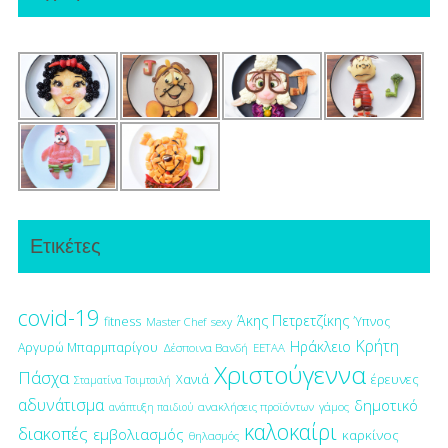
Ετικέτες
covid-19
Άκης Πετρετζίκης
fitness
Ύπνος
Master Chef
sexy
Κρήτη
Ηράκλειο
Αργυρώ Μπαρμπαρίγου
Δέσποινα Βανδή
ΕΕΤΑΑ
Χριστούγεννα
Πάσχα
έρευνες
Χανιά
Σταματίνα Τσιμτσιλή
αδυνάτισμα
δημοτικό
ανακλήσεις προϊόντων
γάμος
ανάπτυξη παιδιού
καλοκαίρι
διακοπές
εμβολιασμός
καρκίνος
θηλασμός