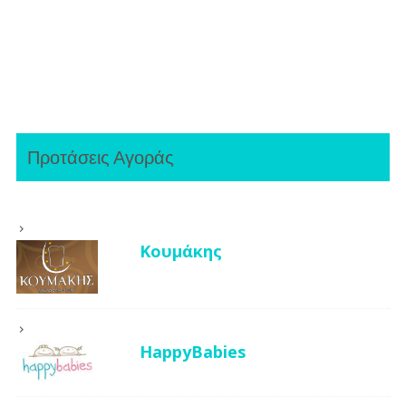
Προτάσεις Αγοράς
Κουμάκης
HappyBabies