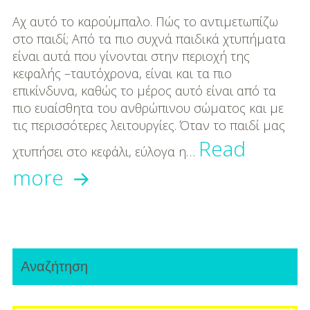
Μουσική
Αχ αυτό το καρούμπαλο. Πώς το αντιμετωπίζω
Διασκέδαση
στο παιδί; Aπό τα πιο συχνά παιδικά χτυπήματα
είναι αυτά που γίνονται στην περιοχή της
Εκπαίδευση
κεφαλής –ταυτόχρονα, είναι και τα πιο
επικίνδυνα, καθώς το μέρος αυτό είναι από τα
Βάπτιση
πιο ευαίσθητα του ανθρώπινου σώματος και με
τις περισσότερες λειτουργίες. Όταν το παιδί μας
Οργάνωση
Read
Βάπτισης
χτυπήσει στο κεφάλι, εύλογα η…
Κάκωση
more
Διάσημες
Βαπτίσεις
κεφαλής
ή
Σπίτι
Primary
καρούμπαλο:
Παιδικό Δωμάτιο
Αναζήτηση
Sidebar
Πώς
Deco