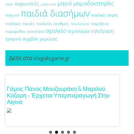
μαγιό
μαμαδοιστορίες
κορωνοϊός
μαγειρική
καφές
παιδιά διασήμων
παγωτό
παιδικές σειρές
παιδικές ταινίες
παιδικός σταθμός
παράξενα
πανελλήνιες
σχολείο
τηλεόραση
τεχνολογία
παραμύθια
σοκολάτα
τραγικό συμβάν
χειμώνας
Δείτε στο olagiatogamo.gr
!
Γάμος Πάνος Μουζουράκη & Μαριλού
Κόκκι
Κόζαρη - Έρχεται Υπερπαραγωγή Στην
Αίγινα