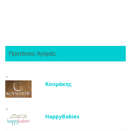
Προτάσεις Αγοράς
Κουμάκης
HappyBabies