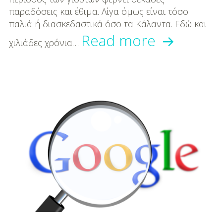
παραδόσεις και έθιμα. Λίγα όμως είναι τόσο
παλιά ή διασκεδαστικά όσο τα Κάλαντα. Εδώ και
Το
Read more
χιλιάδες χρόνια…
doodle
της
google
μας
τραγουδ
τα
κάλαντα!