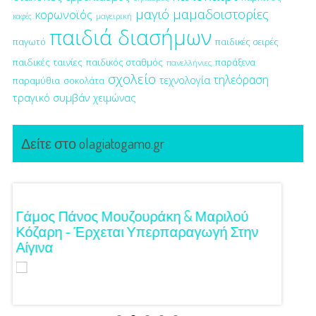
μαγιό
μαμαδοιστορίες
κορωνοϊός
μαγειρική
καφές
παιδιά διασήμων
παγωτό
παιδικές σειρές
παιδικές ταινίες
παιδικός σταθμός
παράξενα
πανελλήνιες
σχολείο
τηλεόραση
τεχνολογία
παραμύθια
σοκολάτα
τραγικό συμβάν
χειμώνας
Δείτε στο olagiatogamo.gr
!
Γάμος Πάνος Μουζουράκη & Μαριλού
Κόκκι
Κόζαρη - Έρχεται Υπερπαραγωγή Στην
Αίγινα