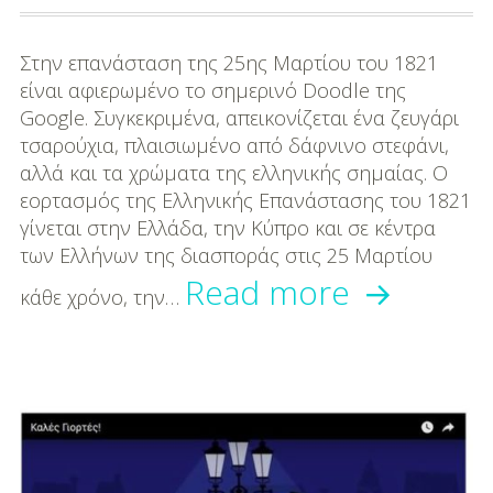
DIY
Διατροφή-Συνταγές
Στην επανάσταση της 25ης Μαρτίου του 1821
είναι αφιερωμένο το σημερινό Doodle της
Συνταγές
Google. Συγκεκριμένα, απεικονίζεται ένα ζευγάρι
τσαρούχια, πλαισιωμένο από δάφνινο στεφάνι,
Συμβουλές
αλλά και τα χρώματα της ελληνικής σημαίας. Ο
Διατροφής
εορτασμός της Ελληνικής Επανάστασης του 1821
γίνεται στην Ελλάδα, την Κύπρο και σε κέντρα
Υγεία – Ψυχολογία
των Ελλήνων της διασποράς στις 25 Μαρτίου
Αφιερωμ
Read more
κάθε χρόνο, την…
στην
Ελληνική
Επανάστ
του