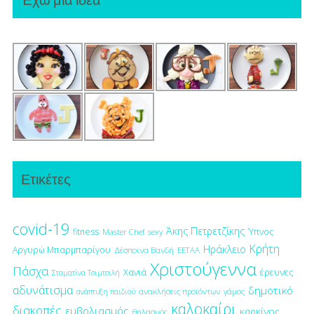
Ετικέτες
covid-19
Άκης Πετρετζίκης
fitness
Ύπνος
Master Chef
sexy
Κρήτη
Ηράκλειο
Αργυρώ Μπαρμπαρίγου
Δέσποινα Βανδή
ΕΕΤΑΑ
Χριστούγεννα
Πάσχα
έρευνες
Χανιά
Σταματίνα Τσιμτσιλή
αδυνάτισμα
δημοτικό
ανακλήσεις προϊόντων
γάμος
ανάπτυξη παιδιού
καλοκαίρι
διακοπές
εμβολιασμός
καρκίνος
θηλασμός