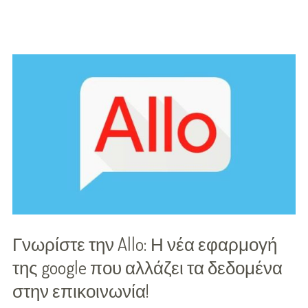
εργαλείο
από
την
Google
βοηθά
στο
να
τσεκάρεις
εάν
Γνωρίστε την Allo: Η νέα εφαρμογή
της google που αλλάζει τα δεδομένα
η
στην επικοινωνία!
είδηση