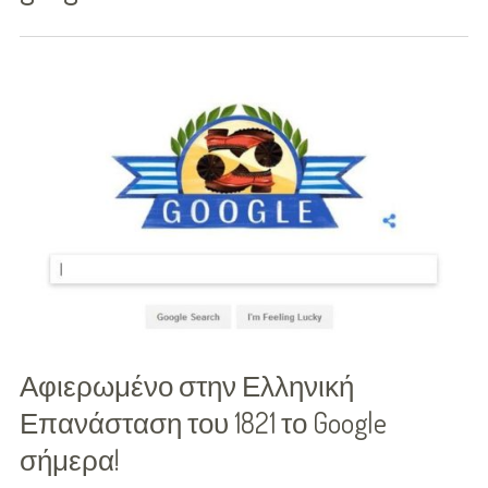
Διασκέδαση
Εκπαίδευση
Βάπτιση
Οργάνωση
Βάπτισης
Διάσημες
Βαπτίσεις
Σπίτι
Αφιερωμένο στην Ελληνική
Παιδικό Δωμάτιο
Επανάσταση του 1821 το Google
Deco
σήμερα!