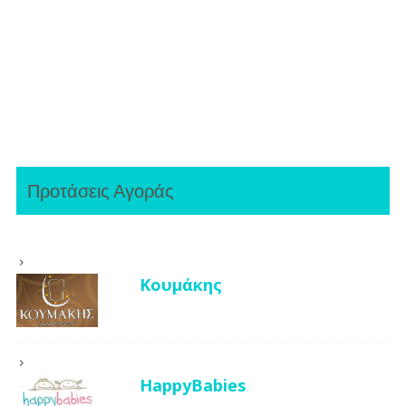
Προτάσεις Αγοράς
Κουμάκης
HappyBabies