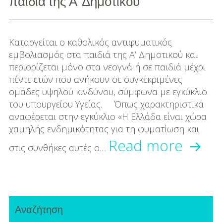
παιδιά της Α’ Δημοτικού
DIY
Διατροφή-Συνταγές
Καταργείται ο καθολικός αντιφυματικός
Συνταγές
εμβολιασμός στα παιδιά της Α’ Δημοτικού και
περιορίζεται μόνο στα νεογνά ή σε παιδιά μέχρι
Συμβουλές
πέντε ετών που ανήκουν σε συγκεκριμένες
Διατροφής
ομάδες υψηλού κινδύνου, σύμφωνα με εγκύκλιο
του υπουργείου Υγείας. Όπως χαρακτηριστικά
Υγεία – Ψυχολογία
αναφέρεται στην εγκύκλιο «Η Ελλάδα είναι χώρα
χαμηλής ενδημικότητας για τη φυματίωση και
Κατα
Read more
στις συνθήκες αυτές ο…
ο
καθο
Primary
αντι
Αναζήτηση
Sidebar