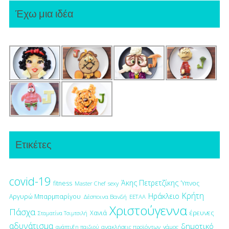
Έχω μια ιδέα
Ετικέτες
covid-19
Άκης Πετρετζίκης
fitness
Ύπνος
Master Chef
sexy
Κρήτη
Ηράκλειο
Αργυρώ Μπαρμπαρίγου
Δέσποινα Βανδή
ΕΕΤΑΑ
Χριστούγεννα
Πάσχα
έρευνες
Χανιά
Σταματίνα Τσιμτσιλή
αδυνάτισμα
δημοτικό
ανακλήσεις προϊόντων
γάμος
ανάπτυξη παιδιού