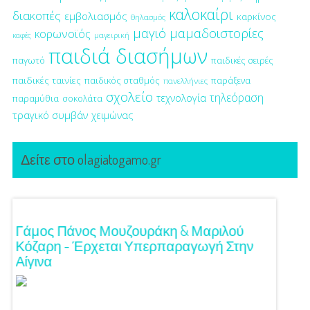
καλοκαίρι
διακοπές
εμβολιασμός
καρκίνος
θηλασμός
μαγιό
μαμαδοιστορίες
κορωνοϊός
μαγειρική
καφές
παιδιά διασήμων
παγωτό
παιδικές σειρές
παιδικές ταινίες
παιδικός σταθμός
παράξενα
πανελλήνιες
σχολείο
τηλεόραση
τεχνολογία
παραμύθια
σοκολάτα
τραγικό συμβάν
χειμώνας
Δείτε στο olagiatogamo.gr
!
Γάμος Πάνος Μουζουράκη & Μαριλού
Κόκκι
Κόζαρη - Έρχεται Υπερπαραγωγή Στην
Αίγινα