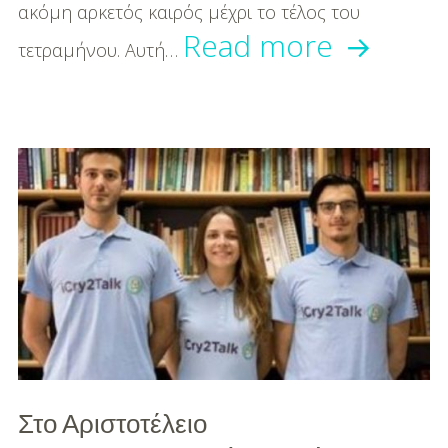
ακόμη αρκετός καιρός μέχρι το τέλος του
Ποιες
Read more
τετραμήνου. Αυτή…
εφαρμο
κατέβα
οι
περισσό
στον
κορωνο
Στο Αριστοτέλειο