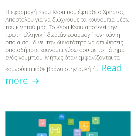
DIY
Η εφαρμογή Ksou Ksou που έφτιαξε ο Χρήστος
Διατροφή-Συνταγές
Αποστόλου για να διώχνουμε τα κουνούπια μέσω
του κινητού μας! Το Ksou Ksou αποτελεί την
Συνταγές
πρώτη Ελληνική δωρεάν εφαρμογή κινητών η
οποία σου δίνει την δυνατότητα να απωθήσεις
Συμβουλές
οποιοδήποτε κουνούπι γύρω σου με το πάτημα
Διατροφής
ενός κουμπιού. Μήπως όταν εμφανίζονται τα
Υγεία – Ψυχολογία
Read
κουνούπια κάθε βράδυ στην αυλή ή…
Ksou
more
Ksou!
–
Η
πρώτη