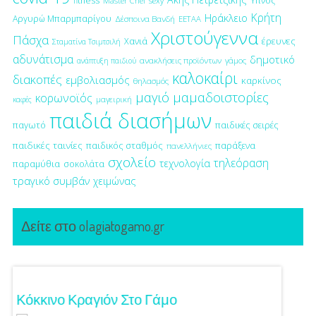
fitness
Ύπνος
Master Chef
sexy
Κρήτη
Ηράκλειο
Αργυρώ Μπαρμπαρίγου
Δέσποινα Βανδή
ΕΕΤΑΑ
Χριστούγεννα
Πάσχα
έρευνες
Χανιά
Σταματίνα Τσιμτσιλή
αδυνάτισμα
δημοτικό
ανακλήσεις προϊόντων
γάμος
ανάπτυξη παιδιού
καλοκαίρι
διακοπές
εμβολιασμός
καρκίνος
θηλασμός
μαγιό
μαμαδοιστορίες
κορωνοϊός
μαγειρική
καφές
παιδιά διασήμων
παγωτό
παιδικές σειρές
παιδικές ταινίες
παιδικός σταθμός
παράξενα
πανελλήνιες
σχολείο
τηλεόραση
τεχνολογία
παραμύθια
σοκολάτα
τραγικό συμβάν
χειμώνας
Δείτε στο olagiatogamo.gr
Κόκκινο Κραγιόν Στο Γάμο
Λαμπε