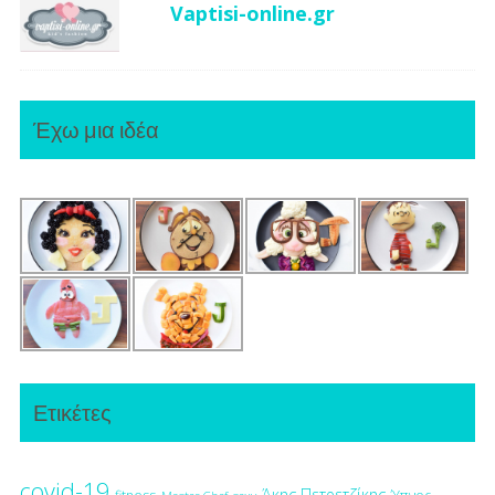
Vaptisi-online.gr
Έχω μια ιδέα
Ετικέτες
covid-19
Άκης Πετρετζίκης