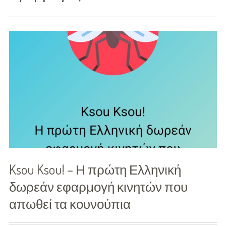
Διασκέδαση
Εκπαίδευση
Βάπτιση
Οργάνωση
Βάπτισης
Διάσημες
Βαπτίσεις
Σπίτι
Ksou Ksou! – Η πρώτη Ελληνική
Παιδικό Δωμάτιο
δωρεάν εφαρμογή κινητών που
απωθεί τα κουνούπια
Deco