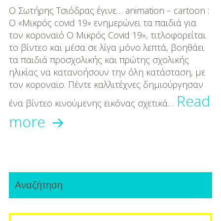
DIY
Ο Σωτήρης Τσιόδρας έγινε… animation – cartoon :
Ο «Μικρός covid 19» ενημερώνει τα παιδιά για
Διατροφή-Συνταγές
τον κοροναϊό Ο Μικρός Covid 19», τιτλοφορείται
Συνταγές
το βίντεο και μέσα σε λίγα μόνο λεπτά, βοηθάει
τα παιδιά προσχολικής και πρώτης σχολικής
Συμβουλές
ηλικίας να κατανοήσουν την όλη κατάσταση, με
Διατροφής
τον κοροναϊo. Πέντε καλλιτέχνες δημιούργησαν
Read
ένα βίντεο κινούμενης εικόνας σχετικά…
Υγεία – Ψυχολογία
Ο
more
Σωτήρης
Τσιόδρας
Primary
έγινε…
Αναζήτηση
Sidebar
cartoon
Search