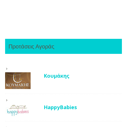
Προτάσεις Αγοράς
Κουμάκης
HappyBabies