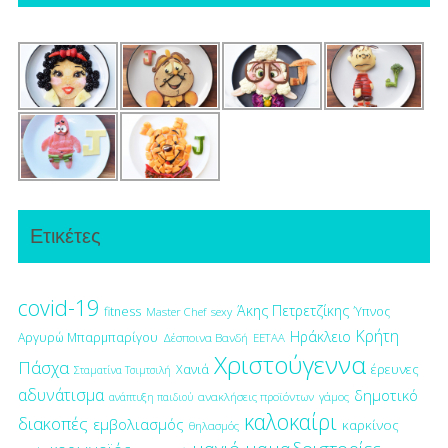
Ετικέτες
covid-19
Άκης Πετρετζίκης
fitness
Ύπνος
Master Chef
sexy
Κρήτη
Ηράκλειο
Αργυρώ Μπαρμπαρίγου
Δέσποινα Βανδή
ΕΕΤΑΑ
Χριστούγεννα
Πάσχα
έρευνες
Χανιά
Σταματίνα Τσιμτσιλή
αδυνάτισμα
δημοτικό
ανακλήσεις προϊόντων
γάμος
ανάπτυξη παιδιού
καλοκαίρι
διακοπές
εμβολιασμός
καρκίνος
θηλασμός