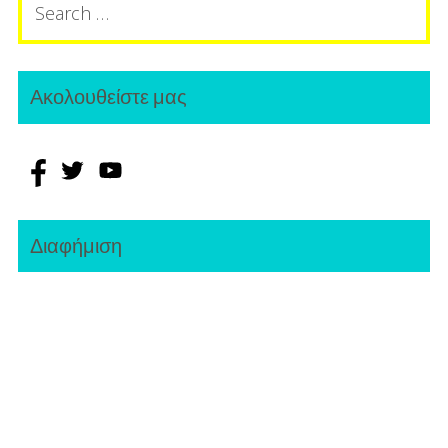
(Bίντεο)!
for:
Ακολουθείστε μας
Διαφήμιση