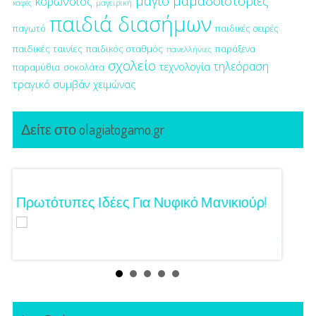
μαγιό
μαμαδοιστορίες
κορωνοϊός
μαγειρική
καφές
παιδιά διασήμων
παγωτό
παιδικές σειρές
παιδικές ταινίες
παιδικός σταθμός
παράξενα
πανελλήνιες
σχολείο
τηλεόραση
τεχνολογία
παραμύθια
σοκολάτα
τραγικό συμβάν
χειμώνας
Δείτε στο olagiatogamo.gr
Τα
Πρωτότυπες Ιδέες Για Νυφικό Μανικιούρ!
Γάμος
Κόζαρ
Αίγινα