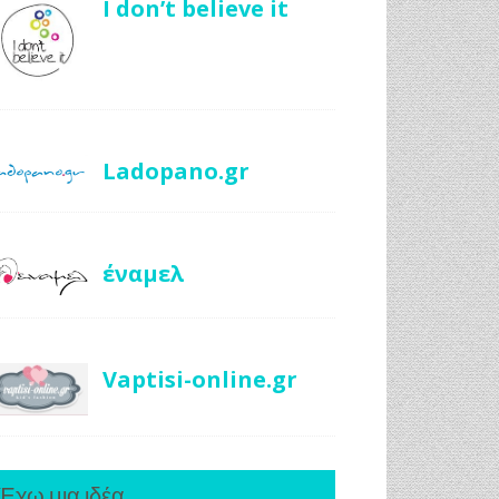
I don’t believe it
Ladopano.gr
έναμελ
Vaptisi-online.gr
Έχω μια ιδέα