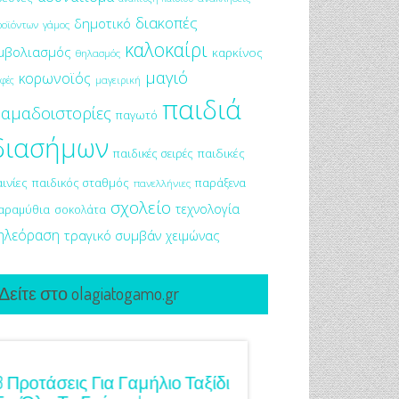
διακοπές
δημοτικό
ροϊόντων
γάμος
καλοκαίρι
μβολιασμός
καρκίνος
θηλασμός
μαγιό
κορωνοϊός
μαγειρική
φές
παιδιά
αμαδοιστορίες
παγωτό
διασήμων
παιδικές σειρές
παιδικές
αινίες
παιδικός σταθμός
παράξενα
πανελλήνιες
σχολείο
τεχνολογία
αραμύθια
σοκολάτα
ηλεόραση
τραγικό συμβάν
χειμώνας
Δείτε στο olagiatogamo.gr
3 Προτάσεις Για Γαμήλιο Ταξίδι
Πρωτότυπες Ιδέες Γ