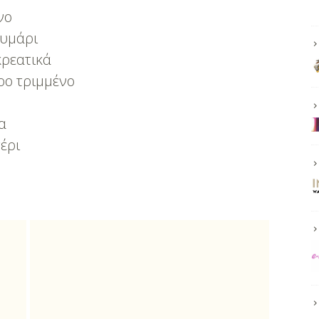
νο
θυμάρι
κρεατικά
ρο τριμμένο
α
έρι