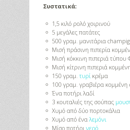
Συστατικά:
1,5 κιλό ρολό χοιρινού
5 μεγάλες πατάτες
500 γραμ. μανιτάρια champi
Μισή πράσινη πιπερία κομμέ
Μισή κόκκινη πιπεριά τύπου
Μισή κίτρινη πιπεριά κομμέν
150 γραμ.
τυρί
κρέμα
100 γραμ. γραβιέρα κομμένη
Ένα ποτήρι λαδί
3 κουταλιές της σούπας
μουσ
Χυμό από δύο πορτοκάλια
Χυμό από ένα
λεμόνι
Μίσο ποτήρι
νερό