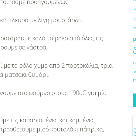
οποιήσαμε προηγουμένως.
π
ε
ρική πλευρά με λίγη μουστάρδα.
κα
, σοτάρουμε καλά το ρόλο από όλες τις
μ
έρουμε σε γάστρα.
τ
 με το ρόλο χυμό από 2 πορτοκάλια, τρία
π
α ματσάκι θυμάρι.
τ
ήνουμε στο φούρνο στους 190οC για μία
ύμε τις καθαρισμένες και κομμένες
 προσθέτουμε μισό κουταλάκι πάπρικα,
ιόν Στο Γάμο
Λαμπερή Eπιδερμίδα Με Μία