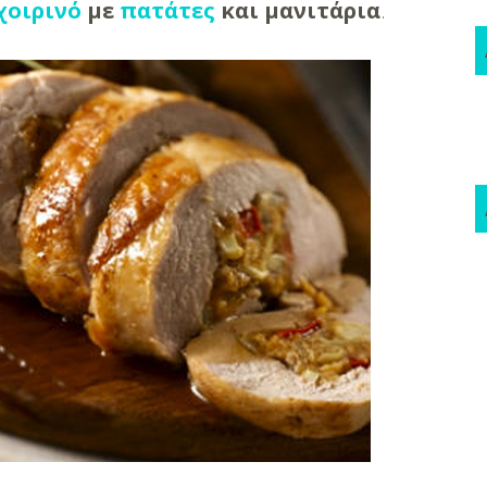
χοιρινό
με
πατάτες
και μανιτάρια
.