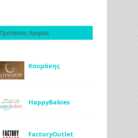
Προτάσεις Αγοράς
Κουμάκης
HappyBabies
FactoryOutlet