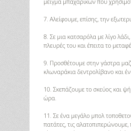
μείγμα μπαχαρικών που χρησιμ
7. Αλείφουμε, επίσης, την εξωτε
8. Σε μια κατσαρόλα με λίγο λάδι
πλευρές του και έπειτα το μεταφ
9. Προσθέτουμε στην γάστρα μαζί
κλωναράκια δεντρολίβανο και έν
10. Σκεπάζουμε το σκεύος και ψ
ώρα.
11. Σε ένα μεγάλο μπολ τοποθετο
πατάτες, τις αλατοπιπερώνουμε,
φικό
Γάμος Πάνος Μουζουράκη &
Κόκκινο Κραγ