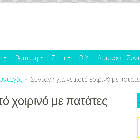
ί
Βάπτιση
Σπίτι
DIY
Διατροφή-Συντ
υνταγές
Συνταγή για γεμιστό χοιρινό με πατάτε
τό χοιρινό με πατάτες
S
f