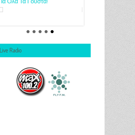
Για Όλα Τα Γούστα!
Μανικιούρ!
Live Radio