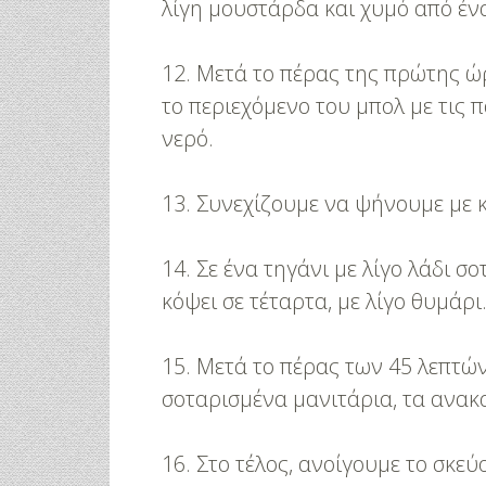
Μαριλού Κόζαρη - Έρχεται
λίγη μουστάρδα και χυμό από ένα
Υπερπαραγωγή Στην Αίγινα
12. Μετά το πέρας της πρώτης 
το περιεχόμενο του μπολ με τις π
νερό.
13. Συνεχίζουμε να ψήνουμε με κ
14. Σε ένα τηγάνι με λίγο λάδι 
κόψει σε τέταρτα, με λίγο θυμάρι
15. Μετά το πέρας των 45 λεπτώ
σοταρισμένα μανιτάρια, τα ανακα
16. Στο τέλος, ανοίγουμε το σκεύ