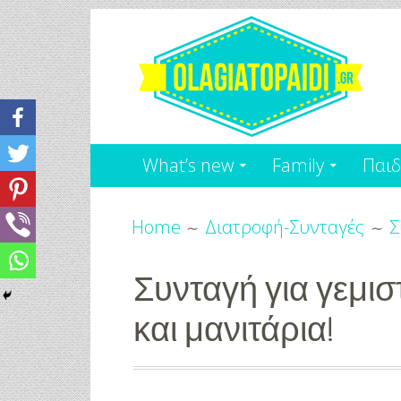
Skip
to
content
Olagiatopaidi.gr
Όλα
What’s new
Family
Παιδ
Για
Breadcrumbs
το
Home
Διατροφή-Συνταγές
Σ
Παιδί
Συνταγή για γεμισ
-
και μανιτάρια!