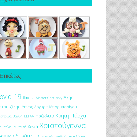
Ετικέτες
ovid-19
Άκης
fitness
Master Chef
sexy
ετρετζίκης
Ύπνος
Αργυρώ Μπαρμπαρίγου
Πάσχα
Κρήτη
Ηράκλειο
έσποινα Βανδή
ΕΕΤΑΑ
Χριστούγεννα
Χανιά
αματίνα Τσιμτσιλή
αδυνάτισμα
ρευνες
ανακλήσεις
ανάπτυξη παιδιού