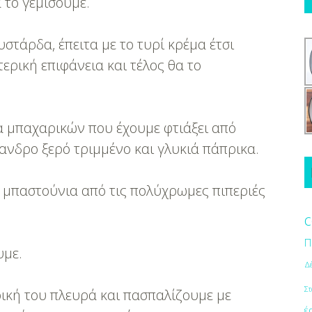
 το γεμίσουμε.
υστάρδα, έπειτα με το τυρί κρέμα έτσι
ερική επιφάνεια και τέλος θα το
μα μπαχαρικών που έχουμε φτιάξει από
ιανδρο ξερό τριμμένο και γλυκιά πάπρικα.
α μπαστούνια από τις πολύχρωμες πιπεριές
c
Π
υμε.
Δ
Στ
ική του πλευρά και πασπαλίζουμε με
έ