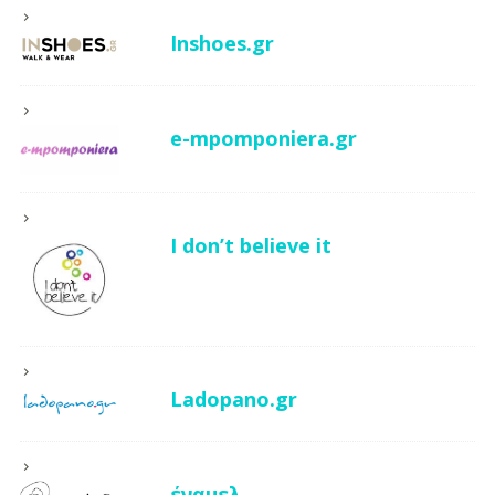
Inshoes.gr
e-mpomponiera.gr
I don’t believe it
Ladopano.gr
έναμελ