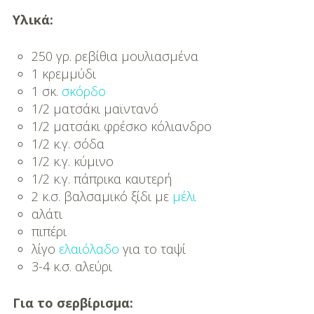
DIY
Υλικά:
Διατροφή-Συνταγές
250 γρ. ρεβίθια μουλιασμένα
Συνταγές
1 κρεμμύδι
1 σκ.
σκόρδο
Συμβουλές
1/2 ματσάκι μαϊντανό
Διατροφής
1/2 ματσάκι φρέσκο κόλιανδρο
1/2 κ.γ. σόδα
Υγεία – Ψυχολογία
1/2 κ.γ. κύμινο
1/2 κ.γ. πάπρικα καυτερή
2 κ.σ. βαλσαμικό ξίδι με
μέλι
αλάτι
πιπέρι
λίγο
ελαιόλαδο
για το ταψί
3-4 κ.σ. αλεύρι
Για το σερβίρισμα: