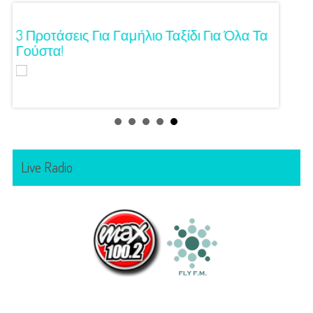
ση!
3 Προτάσεις Για Γαμήλιο Ταξίδι Για Όλα Τα
Πρωτό
Γούστα!
Live Radio