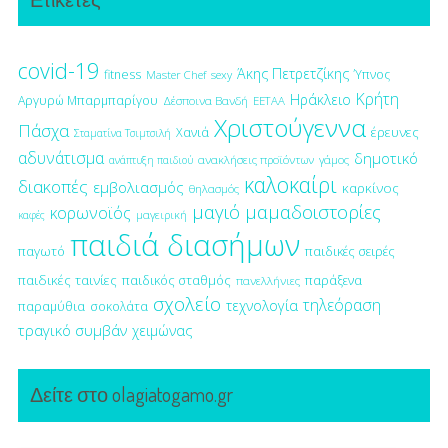
covid-19
Άκης Πετρετζίκης
fitness
Ύπνος
Master Chef
sexy
Κρήτη
Ηράκλειο
Αργυρώ Μπαρμπαρίγου
Δέσποινα Βανδή
ΕΕΤΑΑ
Χριστούγεννα
Πάσχα
έρευνες
Χανιά
Σταματίνα Τσιμτσιλή
αδυνάτισμα
δημοτικό
ανακλήσεις προϊόντων
γάμος
ανάπτυξη παιδιού
καλοκαίρι
διακοπές
εμβολιασμός
καρκίνος
θηλασμός
μαγιό
μαμαδοιστορίες
κορωνοϊός
μαγειρική
καφές
παιδιά διασήμων
παγωτό
παιδικές σειρές
παιδικές ταινίες
παιδικός σταθμός
παράξενα
πανελλήνιες
σχολείο
τηλεόραση
τεχνολογία
παραμύθια
σοκολάτα
τραγικό συμβάν
χειμώνας
Δείτε στο olagiatogamo.gr