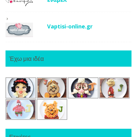
Vaptisi-online.gr
Έχω μια ιδέα
Ετικέτες