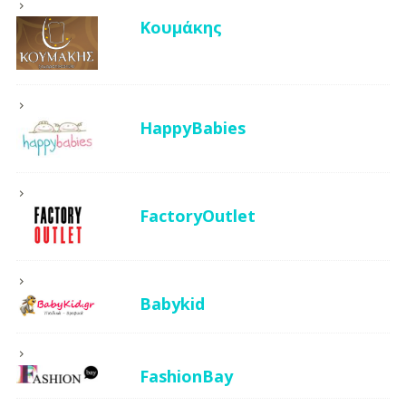
Κουμάκης
HappyBabies
FactoryOutlet
Babykid
FashionBay