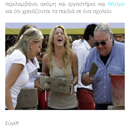
DIY
περιλαμβάνει ακόμη και εργαστήρια και
θέατρο
και ότι χρειάζονται τα παιδιά σε ένα σχολείο.
Διατροφή-Συνταγές
Συνταγές
Συμβουλές
Διατροφής
Υγεία – Ψυχολογία
Εύγε!!!