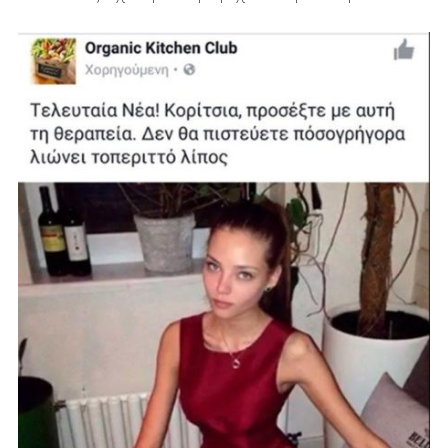
DIY
Διατροφή-Συνταγές
Συνταγές
Συμβουλές
Διατροφής
Υγεία – Ψυχολογία