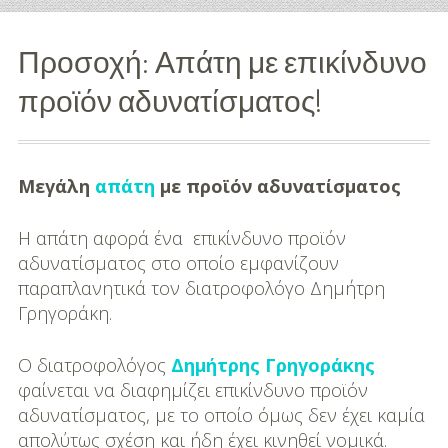
Διασκέδαση
Προσοχή: Απάτη με επικίνδυνο
Εκπαίδευση
προϊόν αδυνατίσματος!
Βάπτιση
Οργάνωση
Μεγάλη
απάτη
με προϊόν αδυνατίσματος
Βάπτισης
Η απάτη αφορά ένα επικίνδυνο προϊόν
Διάσημες
αδυνατίσματος στο οποίο εμφανίζουν
Βαπτίσεις
παραπλανητικά τον διατροφολόγο Δημήτρη
Γρηγοράκη.
Σπίτι
Παιδικό Δωμάτιο
O διατροφολόγος
Δημήτρης Γρηγοράκης
φαίνεται να διαφημίζει επικίνδυνο προϊόν
Deco
αδυνατίσματος, με το οποίο όμως δεν έχει καμία
απολύτως σχέση και ήδη έχει κινηθεί νομικά.