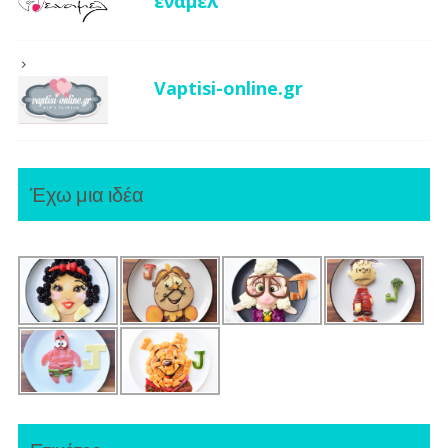
έναμελ
Vaptisi-online.gr
Έχω μια ιδέα