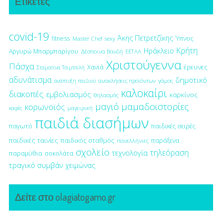
Ετικέτες
covid-19
Άκης Πετρετζίκης
fitness
Ύπνος
Master Chef
sexy
Κρήτη
Ηράκλειο
Αργυρώ Μπαρμπαρίγου
Δέσποινα Βανδή
ΕΕΤΑΑ
Χριστούγεννα
Πάσχα
έρευνες
Χανιά
Σταματίνα Τσιμτσιλή
αδυνάτισμα
δημοτικό
ανακλήσεις προϊόντων
γάμος
ανάπτυξη παιδιού
καλοκαίρι
διακοπές
εμβολιασμός
καρκίνος
θηλασμός
μαγιό
μαμαδοιστορίες
κορωνοϊός
μαγειρική
καφές
παιδιά διασήμων
παγωτό
παιδικές σειρές
παιδικές ταινίες
παιδικός σταθμός
παράξενα
πανελλήνιες
σχολείο
τηλεόραση
τεχνολογία
παραμύθια
σοκολάτα
τραγικό συμβάν
χειμώνας
Δείτε στο olagiatogamo.gr