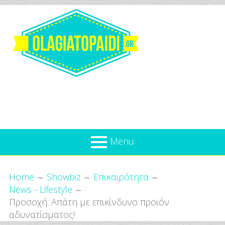
Skip
to
content
Olagiatopaidi.gr
Menu
Όλα
Breadcrumbs
What’s new
Home
Showbiz
Επικαιρότητα
Για
News - Lifestyle
Επικαιρότητα
το
Προσοχή: Απάτη με επικίνδυνο προϊόν
Παιδί
Προσφορές
αδυνατίσματος!