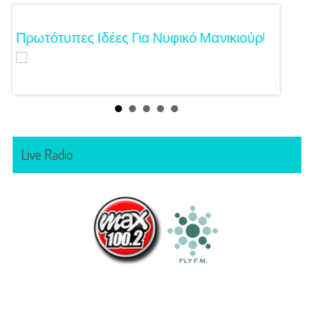
Τα
Πρωτότυπες Ιδέες Για Νυφικό Μανικιούρ!
Γάμος
Κόζαρ
Αίγινα
Live Radio