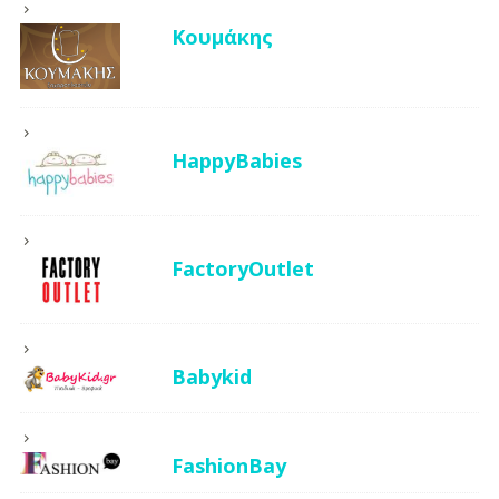
Κουμάκης
HappyBabies
FactoryOutlet
Babykid
FashionBay